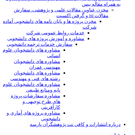
به همراه مقاله بیس
مخزن عناوین مقالات علمی و پژوهشی، سفارش
مقالات isi و گرفتن اکسپت
مخزن پروژه ها و پایان نامه های دانشجویی آماده
شرکت
خدمات روابط عمومی شرکت
مشاوره و آموزش پروژه های دانشجویی
سفارش خدمات ترجمه دانشجویی
مشاوره های دانشجویان علوم
انسانی
مشاوره های دانشجویان
مهندسی عمران
مشاوره های دانشجویان
رشته های فنی و مهندسی
مشاوره های دانشجویان علوم
پایه ومنابع طبیعی
مشاوره سفارشات پروژه
های طرح توجیهی و
کارآفرینی
مشاوره پروژه های آماری و
دانشجویی
درباره انتشارات و کافی نت پژوهشگران پارسه
خـانـه