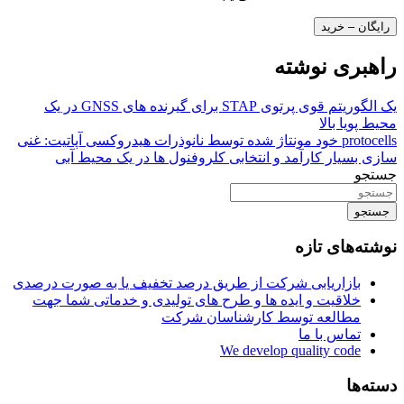
رایگان – خرید
راهبری نوشته
یک الگوریتم قوی پرتوی STAP برای گیرنده های GNSS در یک
محیط پویا بالا
protocells خود مونتاژ شده توسط نانوذرات هیدروکسی آپاتیت: غنی
سازی بسیار کارآمد و انتخابی کلروفنول ها در یک محیط آبی
جستجو
جستجو
نوشته‌های تازه
بازاریابی شرکت از طریق درصد تخفیف یا به صورت درصدی
خلاقیت و ایده ها و طرح های تولیدی و خدماتی شما جهت
مطالعه توسط کارشناسان شرکت
تماس با ما
We develop quality code
دسته‌ها