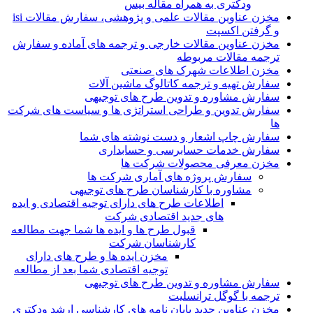
ودکتری به همراه مقاله بیس
مخزن عناوین مقالات علمی و پژوهشی، سفارش مقالات isi
و گرفتن اکسپت
مخزن عناوین مقالات خارجی و ترجمه های آماده و سفارش
ترجمه مقالات مربوطه
مخزن اطلاعات شهرک های صنعتی
سفارش تهیه و ترجمه کاتالوگ ماشین آلات
سفارش مشاوره و تدوین طرح های توجیهی
سفارش تدوین و طراحی استراتژی ها و سیاست های شرکت
ها
سفارش چاپ اشعار و دست نوشته های شما
سفارش خدمات حسابرسی و حسابداری
مخزن معرفی محصولات شرکت ها
سفارش پروژه های آماری شرکت ها
مشاوره با کارشناسان طرح های توجیهی
اطلاعات طرح های دارای توجیه اقتصادی و ایده
های جدید اقتصادی شرکت
قبول طرح ها و ایده ها شما جهت مطالعه
کارشناسان شرکت
مخزن ایده ها و طرح های دارای
توجیه اقتصادی شما بعد از مطالعه
سفارش مشاوره و تدوین طرح های توجیهی
ترجمه با گوگل ترانسلیت
مخزن عناوین جدید پایان نامه های کارشناسی ارشد ودکتری