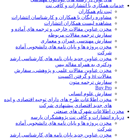
خدمات همکاری با انتشارات و کافی نت
ثبت نام همکاران
مشاوره رایگان با همکاران و کارشناسان انتشارات
مشاهده لیست همکاران انتشارات
مخزن عناوین مقالات خارجی و ترجمه های آماده و
سفارش ترجمه مقالات مربوطه
سفارش مهندسی عمران و معماری
مخزن پروژه ها و پایان نامه های دانشجویی آماده
شرکت
مخزن عناوین جدید پایان نامه های کارشناسی ارشد
ودکتری به همراه مقاله بیس
مخزن عناوین مقالات علمی و پژوهشی، سفارش
مقالات isi و گرفتن اکسپت
سفارش ترجمه متون
Buy Pro
سفارش علوم انسانی
مخزن اطلاعات طرح های دارای توجیه اقتصادی و ایده
های جدید اقتصادی پیشنهادی شرکت
مخزن اطلاعات شهرک های صنعتی
درباره انتشارات و کافی نت پژوهشگران پارسه
مخزن پروژه ها و پایان نامه های دانشجویی آماده
شرکت
مخزن عناوین جدید پایان نامه های کارشناسی ارشد