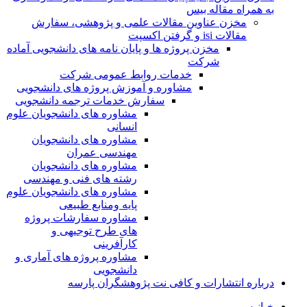
به همراه مقاله بیس
مخزن عناوین مقالات علمی و پژوهشی، سفارش
مقالات isi و گرفتن اکسپت
مخزن پروژه ها و پایان نامه های دانشجویی آماده
شرکت
خدمات روابط عمومی شرکت
مشاوره و آموزش پروژه های دانشجویی
سفارش خدمات ترجمه دانشجویی
مشاوره های دانشجویان علوم
انسانی
مشاوره های دانشجویان
مهندسی عمران
مشاوره های دانشجویان
رشته های فنی و مهندسی
مشاوره های دانشجویان علوم
پایه ومنابع طبیعی
مشاوره سفارشات پروژه
های طرح توجیهی و
کارآفرینی
مشاوره پروژه های آماری و
دانشجویی
درباره انتشارات و کافی نت پژوهشگران پارسه
خـانـه