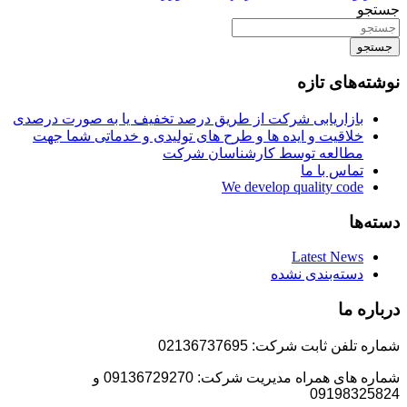
جستجو
جستجو
نوشته‌های تازه
بازاریابی شرکت از طریق درصد تخفیف یا به صورت درصدی
خلاقیت و ایده ها و طرح های تولیدی و خدماتی شما جهت
مطالعه توسط کارشناسان شرکت
تماس با ما
We develop quality code
دسته‌ها
Latest News
دسته‌بندی نشده
درباره ما
شماره تلفن ثابت شرکت: 02136737695
شماره های همراه مدیریت شرکت: 09136729270 و
09198325824