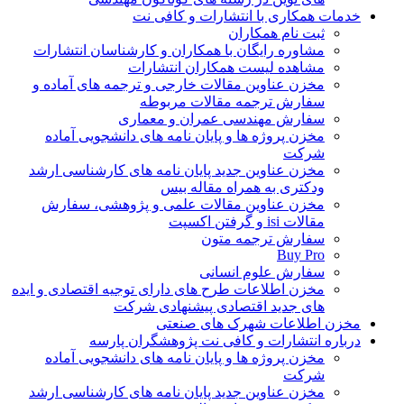
خدمات همکاری با انتشارات و کافی نت
ثبت نام همکاران
مشاوره رایگان با همکاران و کارشناسان انتشارات
مشاهده لیست همکاران انتشارات
مخزن عناوین مقالات خارجی و ترجمه های آماده و
سفارش ترجمه مقالات مربوطه
سفارش مهندسی عمران و معماری
مخزن پروژه ها و پایان نامه های دانشجویی آماده
شرکت
مخزن عناوین جدید پایان نامه های کارشناسی ارشد
ودکتری به همراه مقاله بیس
مخزن عناوین مقالات علمی و پژوهشی، سفارش
مقالات isi و گرفتن اکسپت
سفارش ترجمه متون
Buy Pro
سفارش علوم انسانی
مخزن اطلاعات طرح های دارای توجیه اقتصادی و ایده
های جدید اقتصادی پیشنهادی شرکت
مخزن اطلاعات شهرک های صنعتی
درباره انتشارات و کافی نت پژوهشگران پارسه
مخزن پروژه ها و پایان نامه های دانشجویی آماده
شرکت
مخزن عناوین جدید پایان نامه های کارشناسی ارشد