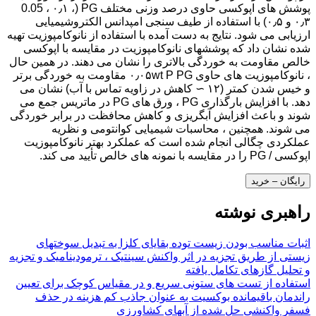
پوشش های اپوکسی حاوی درصد وزنی مختلف PG (0.05 ، ۰٫۱ ،
۰٫۳ و ۰٫۵) با استفاده از طیف سنجی امپدانس الکتروشیمیایی
ارزیابی می شود. نتایج به دست آمده با استفاده از نانوکامپوزیت تهیه
شده نشان داد که پوششهای نانوکامپوزیت در مقایسه با اپوکسی
خالص مقاومت به خوردگی بالاتری را نشان می دهند. در همین حال
، نانوکامپوزیت های حاوی ۰٫۰۵wt P PG مقاومت به خوردگی برتر
و خیس شدن کمتر (۱۲ ∼ کاهش در زاویه تماس با آب) نشان می
دهد. با افزایش بارگذاری PG ، ورق های PG در ماتریس جمع می
شوند و باعث افزایش آبگریزی و کاهش محافظت در برابر خوردگی
می شوند. همچنین ، محاسبات شیمیایی کوانتومی و نظریه
عملکردی چگالی انجام شده است که عملکرد بهتر نانوکامپوزیت
اپوکسی / PG را در مقایسه با نمونه های خالص تأیید می کند.
رایگان – خرید
راهبری نوشته
اثبات مناسب بودن زیست توده بقایای کلزا به تبدیل سوختهای
زیستی از طریق تجزیه در اثر واکنش سینتیک ، ترمودینامیک و تجزیه
و تحلیل گازهای تکامل یافته
استفاده از تست های ستونی سریع و در مقیاس کوچک برای تعیین
راندمان باقیمانده بوکسیت به عنوان جاذب کم هزینه در حذف
فسفر واکنشی حل شده از آبهای کشاورزی