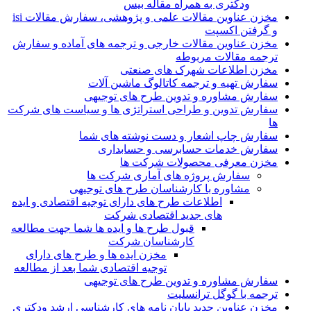
ودکتری به همراه مقاله بیس
مخزن عناوین مقالات علمی و پژوهشی، سفارش مقالات isi
و گرفتن اکسپت
مخزن عناوین مقالات خارجی و ترجمه های آماده و سفارش
ترجمه مقالات مربوطه
مخزن اطلاعات شهرک های صنعتی
سفارش تهیه و ترجمه کاتالوگ ماشین آلات
سفارش مشاوره و تدوین طرح های توجیهی
سفارش تدوین و طراحی استراتژی ها و سیاست های شرکت
ها
سفارش چاپ اشعار و دست نوشته های شما
سفارش خدمات حسابرسی و حسابداری
مخزن معرفی محصولات شرکت ها
سفارش پروژه های آماری شرکت ها
مشاوره با کارشناسان طرح های توجیهی
اطلاعات طرح های دارای توجیه اقتصادی و ایده
های جدید اقتصادی شرکت
قبول طرح ها و ایده ها شما جهت مطالعه
کارشناسان شرکت
مخزن ایده ها و طرح های دارای
توجیه اقتصادی شما بعد از مطالعه
سفارش مشاوره و تدوین طرح های توجیهی
ترجمه با گوگل ترانسلیت
مخزن عناوین جدید پایان نامه های کارشناسی ارشد ودکتری