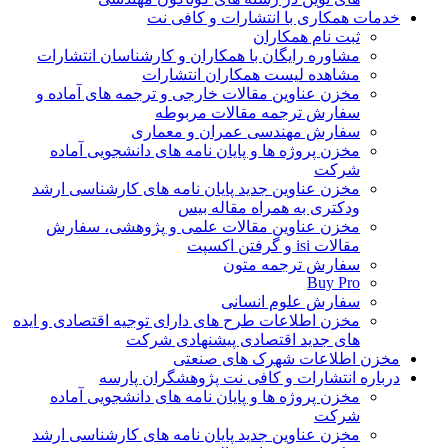
خدمات همکاری با انتشارات و کافی نت
ثبت نام همکاران
مشاوره رایگان با همکاران و کارشناسان انتشارات
مشاهده لیست همکاران انتشارات
مخزن عناوین مقالات خارجی و ترجمه های آماده و
سفارش ترجمه مقالات مربوطه
سفارش مهندسی عمران و معماری
مخزن پروژه ها و پایان نامه های دانشجویی آماده
شرکت
مخزن عناوین جدید پایان نامه های کارشناسی ارشد
ودکتری به همراه مقاله بیس
مخزن عناوین مقالات علمی و پژوهشی، سفارش
مقالات isi و گرفتن اکسپت
سفارش ترجمه متون
Buy Pro
سفارش علوم انسانی
مخزن اطلاعات طرح های دارای توجیه اقتصادی و ایده
های جدید اقتصادی پیشنهادی شرکت
مخزن اطلاعات شهرک های صنعتی
درباره انتشارات و کافی نت پژوهشگران پارسه
مخزن پروژه ها و پایان نامه های دانشجویی آماده
شرکت
مخزن عناوین جدید پایان نامه های کارشناسی ارشد