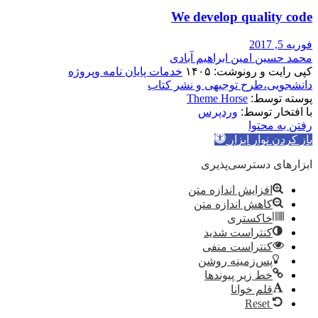
We develop quality code
فوریه 5, 2017
محمد حسین امین ابراهیم آبادی
کپی رایت و رونوشت: ۱۴۰۵
خدمات پایان نامه وپروژه
دانشجویی،طرح توجیهی و نشر کتاب
پوسته توسط:
Theme Horse
با افتخار توسط:
وردپرس
رفتن به محتوا
باز کردن نوار ابزار
ابزارهای دسترسی‌پذیری
افزایش اندازه متن
کاهش اندازه متن
خاکستری
کنتراست شدید
کنتراست منفی
پس‌زمینه روشن
خط زیر پیوندها
قلم خوانا
Reset