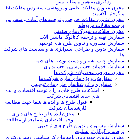
ودکتری به همراه مقاله بیس
مخزن عناوین مقالات علمی و پژوهشی، سفارش مقالات isi
و گرفتن اکسپت
مخزن عناوین مقالات خارجی و ترجمه های آماده و سفارش
ترجمه مقالات مربوطه
مخزن اطلاعات شهرک های صنعتی
سفارش تهیه و ترجمه کاتالوگ ماشین آلات
سفارش مشاوره و تدوین طرح های توجیهی
سفارش تدوین و طراحی استراتژی ها و سیاست های شرکت
ها
سفارش چاپ اشعار و دست نوشته های شما
سفارش خدمات حسابرسی و حسابداری
مخزن معرفی محصولات شرکت ها
سفارش پروژه های آماری شرکت ها
مشاوره با کارشناسان طرح های توجیهی
اطلاعات طرح های دارای توجیه اقتصادی و ایده
های جدید اقتصادی شرکت
قبول طرح ها و ایده ها شما جهت مطالعه
کارشناسان شرکت
مخزن ایده ها و طرح های دارای
توجیه اقتصادی شما بعد از مطالعه
سفارش مشاوره و تدوین طرح های توجیهی
ترجمه با گوگل ترانسلیت
مخزن عناوین جدید پایان نامه های کارشناسی ارشد ودکتری