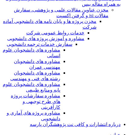
به همراه مقاله بیس
مخزن عناوین مقالات علمی و پژوهشی، سفارش
مقالات isi و گرفتن اکسپت
مخزن پروژه ها و پایان نامه های دانشجویی آماده
شرکت
خدمات روابط عمومی شرکت
مشاوره و آموزش پروژه های دانشجویی
سفارش خدمات ترجمه دانشجویی
مشاوره های دانشجویان علوم
انسانی
مشاوره های دانشجویان
مهندسی عمران
مشاوره های دانشجویان
رشته های فنی و مهندسی
مشاوره های دانشجویان علوم
پایه ومنابع طبیعی
مشاوره سفارشات پروژه
های طرح توجیهی و
کارآفرینی
مشاوره پروژه های آماری و
دانشجویی
درباره انتشارات و کافی نت پژوهشگران پارسه
خـانـه