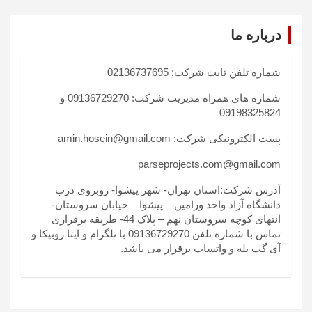
درباره ما
شماره تلفن ثابت شرکت: 02136737695
شماره های همراه مدیریت شرکت: 09136729270 و
09198325824
پست الکترونیکی شرکت: amin.hosein@gmail.com
parseprojects.com@gmail.com
آدرس شرکت:استان تهران- شهر پیشوا- روبروی درب
دانشگاه آزاد واحد ورامین – پیشوا – خیابان سروستان-
انتهای کوچه سروستان نهم – پلاک 44- طریقه برقراری
تماس با شماره تلفن 09136729270 با تلگرام و ایتا روبیکا و
آی گپ بله و واتساپ برقرار می باشد.