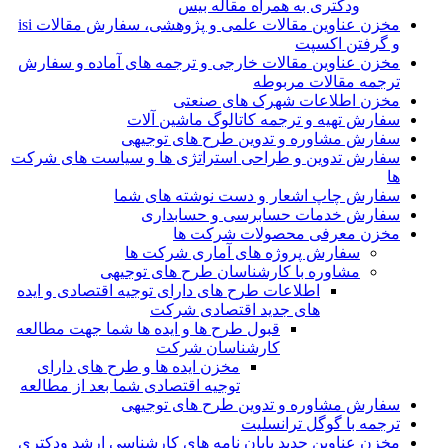
ودکتری به همراه مقاله بیس
مخزن عناوین مقالات علمی و پژوهشی، سفارش مقالات isi
و گرفتن اکسپت
مخزن عناوین مقالات خارجی و ترجمه های آماده و سفارش
ترجمه مقالات مربوطه
مخزن اطلاعات شهرک های صنعتی
سفارش تهیه و ترجمه کاتالوگ ماشین آلات
سفارش مشاوره و تدوین طرح های توجیهی
سفارش تدوین و طراحی استراتژی ها و سیاست های شرکت
ها
سفارش چاپ اشعار و دست نوشته های شما
سفارش خدمات حسابرسی و حسابداری
مخزن معرفی محصولات شرکت ها
سفارش پروژه های آماری شرکت ها
مشاوره با کارشناسان طرح های توجیهی
اطلاعات طرح های دارای توجیه اقتصادی و ایده
های جدید اقتصادی شرکت
قبول طرح ها و ایده ها شما جهت مطالعه
کارشناسان شرکت
مخزن ایده ها و طرح های دارای
توجیه اقتصادی شما بعد از مطالعه
سفارش مشاوره و تدوین طرح های توجیهی
ترجمه با گوگل ترانسلیت
مخزن عناوین جدید پایان نامه های کارشناسی ارشد ودکتری