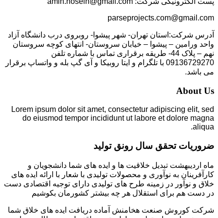
پست الکترونیکی شرکت: amin.hosein@gmail.com
parseprojects.com@gmail.com
آدرس شرکت:استان تهران- شهر پیشوا- روبروی درب دانشگاه آزاد
واحد ورامین – پیشوا – خیابان سروستان- انتهای کوچه سروستان
نهم – پلاک 44- طریقه برقراری تماس با شماره تلفن
09136729270 با تلگرام و ایتا روبیکا و آی گپ بله و واتساپ برقرار
می باشد.
About Us
Lorem ipsum dolor sit amet, consectetur adipiscing elit, sed
do eiusmod tempor incididunt ut labore et dolore magna
aliqua.
ضروریات تحقق سال رونق تولید
ماه اردیبهشت تبدیل خلاقیت ها و ایده های شما دانشجویان و
کارآفرینان به نوآوری و محصولات تولیدی با شعار با ارائه ایده های
خلاق و نوآور در زمینه طرح های تولیدی دارای توجیه اقتصادی دست
در دست هم برای استقلال هر چه بیشتر کشورمان بکوشیم
شرکت کوروش صنعت هخامنش آماده دریافت ایده های خلاق شما