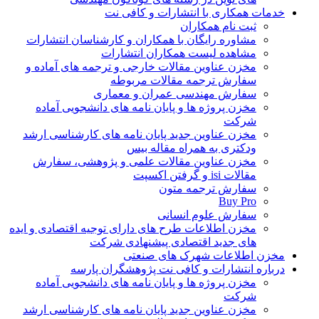
خدمات همکاری با انتشارات و کافی نت
ثبت نام همکاران
مشاوره رایگان با همکاران و کارشناسان انتشارات
مشاهده لیست همکاران انتشارات
مخزن عناوین مقالات خارجی و ترجمه های آماده و
سفارش ترجمه مقالات مربوطه
سفارش مهندسی عمران و معماری
مخزن پروژه ها و پایان نامه های دانشجویی آماده
شرکت
مخزن عناوین جدید پایان نامه های کارشناسی ارشد
ودکتری به همراه مقاله بیس
مخزن عناوین مقالات علمی و پژوهشی، سفارش
مقالات isi و گرفتن اکسپت
سفارش ترجمه متون
Buy Pro
سفارش علوم انسانی
مخزن اطلاعات طرح های دارای توجیه اقتصادی و ایده
های جدید اقتصادی پیشنهادی شرکت
مخزن اطلاعات شهرک های صنعتی
درباره انتشارات و کافی نت پژوهشگران پارسه
مخزن پروژه ها و پایان نامه های دانشجویی آماده
شرکت
مخزن عناوین جدید پایان نامه های کارشناسی ارشد