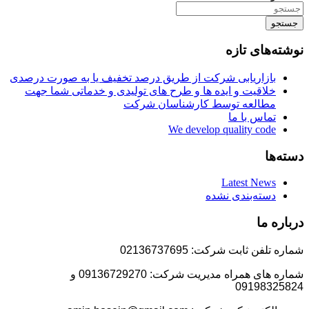
جستجو
نوشته‌های تازه
بازاریابی شرکت از طریق درصد تخفیف یا به صورت درصدی
خلاقیت و ایده ها و طرح های تولیدی و خدماتی شما جهت
مطالعه توسط کارشناسان شرکت
تماس با ما
We develop quality code
دسته‌ها
Latest News
دسته‌بندی نشده
درباره ما
شماره تلفن ثابت شرکت: 02136737695
شماره های همراه مدیریت شرکت: 09136729270 و
09198325824