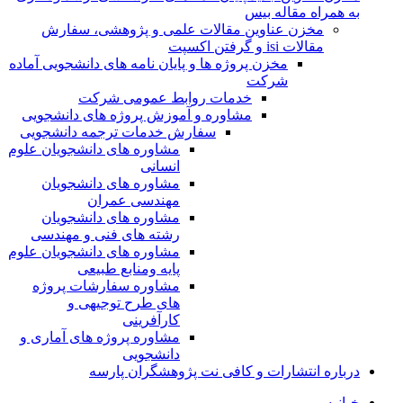
به همراه مقاله بیس
مخزن عناوین مقالات علمی و پژوهشی، سفارش
مقالات isi و گرفتن اکسپت
مخزن پروژه ها و پایان نامه های دانشجویی آماده
شرکت
خدمات روابط عمومی شرکت
مشاوره و آموزش پروژه های دانشجویی
سفارش خدمات ترجمه دانشجویی
مشاوره های دانشجویان علوم
انسانی
مشاوره های دانشجویان
مهندسی عمران
مشاوره های دانشجویان
رشته های فنی و مهندسی
مشاوره های دانشجویان علوم
پایه ومنابع طبیعی
مشاوره سفارشات پروژه
های طرح توجیهی و
کارآفرینی
مشاوره پروژه های آماری و
دانشجویی
درباره انتشارات و کافی نت پژوهشگران پارسه
خـانـه