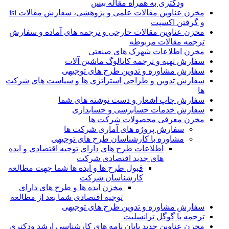
ودکتری به همراه مقاله بیس
مخزن عناوین مقالات علمی و پژوهشی، سفارش مقالات isi
و گرفتن اکسپت
مخزن عناوین مقالات خارجی و ترجمه های آماده و سفارش
ترجمه مقالات مربوطه
مخزن اطلاعات شهرک های صنعتی
سفارش تهیه و ترجمه کاتالوگ ماشین آلات
سفارش مشاوره و تدوین طرح های توجیهی
سفارش تدوین و طراحی استراتژی ها و سیاست های شرکت
ها
سفارش چاپ اشعار و دست نوشته های شما
سفارش خدمات حسابرسی و حسابداری
مخزن معرفی محصولات شرکت ها
سفارش پروژه های آماری شرکت ها
مشاوره با کارشناسان طرح های توجیهی
اطلاعات طرح های دارای توجیه اقتصادی و ایده
های جدید اقتصادی شرکت
قبول طرح ها و ایده ها شما جهت مطالعه
کارشناسان شرکت
مخزن ایده ها و طرح های دارای
توجیه اقتصادی شما بعد از مطالعه
سفارش مشاوره و تدوین طرح های توجیهی
ترجمه با گوگل ترانسلیت
مخزن عناوین جدید پایان نامه های کارشناسی ارشد ودکتری