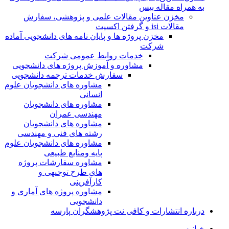
به همراه مقاله بیس
مخزن عناوین مقالات علمی و پژوهشی، سفارش
مقالات isi و گرفتن اکسپت
مخزن پروژه ها و پایان نامه های دانشجویی آماده
شرکت
خدمات روابط عمومی شرکت
مشاوره و آموزش پروژه های دانشجویی
سفارش خدمات ترجمه دانشجویی
مشاوره های دانشجویان علوم
انسانی
مشاوره های دانشجویان
مهندسی عمران
مشاوره های دانشجویان
رشته های فنی و مهندسی
مشاوره های دانشجویان علوم
پایه ومنابع طبیعی
مشاوره سفارشات پروژه
های طرح توجیهی و
کارآفرینی
مشاوره پروژه های آماری و
دانشجویی
درباره انتشارات و کافی نت پژوهشگران پارسه
خـانـه