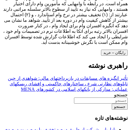
همراه است. در رابطه با وامهایی که مأمورین وام دارای اختیار
هستند ، وامهایی که نیاز به تأیید از سطوح بالاتر سلسله مراتبی دارند
عبارتند از: (۱) تخفیف بیشتر در نرخ وام استاندارد ، و (۲) احتمال
بیشتر از کاهش کیفیت وام در دوره بعد از تأیید. شواهد ما نشان می
دهد که انگیزه افسران وام برای ایجاد وام ، در کنار ضرورت
افسران بالاتر رتبه برای اتکا به اطلاعات نرم در تصمیمات وام خود ،
شرایطی را ایجاد می کند که اطلاعات گزارش شده توسط افسران
وام ممکن است با نگرش خوشبینانه بدست آید.
رایگان – خرید
راهبری نوشته
تأثیر انگیزه های مسابقات در بازپرداختهای مالی: شواهدی از چین
تابلوهای نظارتی شرع ، ساختارهای حاکمیتی و افشای ریسکهای
عملیاتی: مدارکی از بانکهای اسلامی در کشورهای MENA
جستجو
جستجو
نوشته‌های تازه
بازاریابی شرکت از طریق درصد تخفیف یا به صورت درصدی