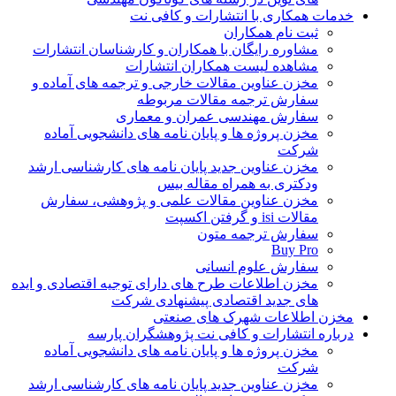
خدمات همکاری با انتشارات و کافی نت
ثبت نام همکاران
مشاوره رایگان با همکاران و کارشناسان انتشارات
مشاهده لیست همکاران انتشارات
مخزن عناوین مقالات خارجی و ترجمه های آماده و
سفارش ترجمه مقالات مربوطه
سفارش مهندسی عمران و معماری
مخزن پروژه ها و پایان نامه های دانشجویی آماده
شرکت
مخزن عناوین جدید پایان نامه های کارشناسی ارشد
ودکتری به همراه مقاله بیس
مخزن عناوین مقالات علمی و پژوهشی، سفارش
مقالات isi و گرفتن اکسپت
سفارش ترجمه متون
Buy Pro
سفارش علوم انسانی
مخزن اطلاعات طرح های دارای توجیه اقتصادی و ایده
های جدید اقتصادی پیشنهادی شرکت
مخزن اطلاعات شهرک های صنعتی
درباره انتشارات و کافی نت پژوهشگران پارسه
مخزن پروژه ها و پایان نامه های دانشجویی آماده
شرکت
مخزن عناوین جدید پایان نامه های کارشناسی ارشد