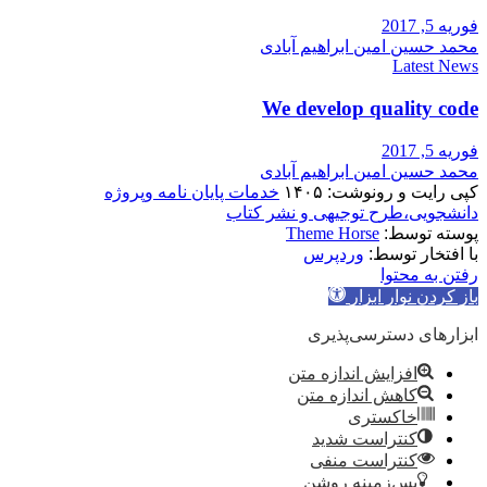
فوریه 5, 2017
محمد حسین امین ابراهیم آبادی
Latest News
We develop quality code
فوریه 5, 2017
محمد حسین امین ابراهیم آبادی
کپی رایت و رونوشت: ۱۴۰۵
خدمات پایان نامه وپروژه
دانشجویی،طرح توجیهی و نشر کتاب
پوسته توسط:
Theme Horse
با افتخار توسط:
وردپرس
رفتن به محتوا
باز کردن نوار ابزار
ابزارهای دسترسی‌پذیری
افزایش اندازه متن
کاهش اندازه متن
خاکستری
کنتراست شدید
کنتراست منفی
پس‌زمینه روشن