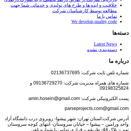
خلاقیت و ایده ها و طرح های تولیدی و خدماتی شما جهت
مطالعه توسط کارشناسان شرکت
تماس با ما
We develop quality code
دسته‌ها
Latest News
دسته‌بندی نشده
درباره ما
شماره تلفن ثابت شرکت: 02136737695
شماره های همراه مدیریت شرکت: 09136729270 و
09198325824
پست الکترونیکی شرکت: amin.hosein@gmail.com
parseprojects.com@gmail.com
آدرس شرکت:استان تهران- شهر پیشوا- روبروی درب دانشگاه آزاد
واحد ورامین – پیشوا – خیابان سروستان- انتهای کوچه سروستان
نهم – پلاک 44- طریقه برقراری تماس با شماره تلفن