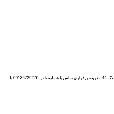
آدرس شرکت:استان تهران- شهر پیشوا- روبروی درب دانشگاه آزاد واحد ورامین – پیشوا – خیابان سروستان- انتهای کوچه سروستان نهم – پلاک 44- طریقه برقراری تماس با شماره تلفن 09136729270 با