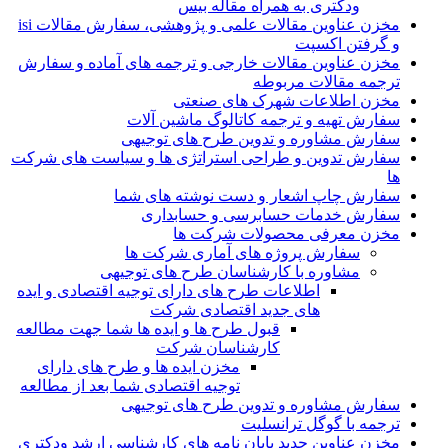
ودکتری به همراه مقاله بیس
مخزن عناوین مقالات علمی و پژوهشی، سفارش مقالات isi
و گرفتن اکسپت
مخزن عناوین مقالات خارجی و ترجمه های آماده و سفارش
ترجمه مقالات مربوطه
مخزن اطلاعات شهرک های صنعتی
سفارش تهیه و ترجمه کاتالوگ ماشین آلات
سفارش مشاوره و تدوین طرح های توجیهی
سفارش تدوین و طراحی استراتژی ها و سیاست های شرکت
ها
سفارش چاپ اشعار و دست نوشته های شما
سفارش خدمات حسابرسی و حسابداری
مخزن معرفی محصولات شرکت ها
سفارش پروژه های آماری شرکت ها
مشاوره با کارشناسان طرح های توجیهی
اطلاعات طرح های دارای توجیه اقتصادی و ایده
های جدید اقتصادی شرکت
قبول طرح ها و ایده ها شما جهت مطالعه
کارشناسان شرکت
مخزن ایده ها و طرح های دارای
توجیه اقتصادی شما بعد از مطالعه
سفارش مشاوره و تدوین طرح های توجیهی
ترجمه با گوگل ترانسلیت
مخزن عناوین جدید پایان نامه های کارشناسی ارشد ودکتری