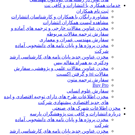
خدمات همکاری با انتشارات و کافی نت
ثبت نام همکاران
مشاوره رایگان با همکاران و کارشناسان انتشارات
مشاهده لیست همکاران انتشارات
مخزن عناوین مقالات خارجی و ترجمه های آماده و
سفارش ترجمه مقالات مربوطه
سفارش مهندسی عمران و معماری
مخزن پروژه ها و پایان نامه های دانشجویی آماده
شرکت
مخزن عناوین جدید پایان نامه های کارشناسی ارشد
ودکتری به همراه مقاله بیس
مخزن عناوین مقالات علمی و پژوهشی، سفارش
مقالات isi و گرفتن اکسپت
سفارش ترجمه متون
Buy Pro
سفارش علوم انسانی
مخزن اطلاعات طرح های دارای توجیه اقتصادی و ایده
های جدید اقتصادی پیشنهادی شرکت
مخزن اطلاعات شهرک های صنعتی
درباره انتشارات و کافی نت پژوهشگران پارسه
مخزن پروژه ها و پایان نامه های دانشجویی آماده
شرکت
مخزن عناوین جدید پایان نامه های کارشناسی ارشد