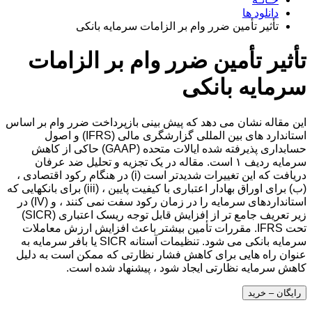
دانلود ها
تأثیر تأمین ضرر وام بر الزامات سرمایه بانکی
تأثیر تأمین ضرر وام بر الزامات
سرمایه بانکی
این مقاله نشان می دهد که پیش بینی بازپرداخت ضرر وام بر اساس
استاندارد های بین المللی گزارشگری مالی (IFRS) و اصول
حسابداری پذیرفته شده ایالات متحده (GAAP) حاکی از کاهش
سرمایه ردیف ۱ است. مقاله در یک تجزیه و تحلیل ضد عرفان
دریافت که این تغییرات شدیدتر است (i) در هنگام رکود اقتصادی ،
(ب) برای اوراق بهادار اعتباری با کیفیت پایین ، (iii) برای بانکهایی که
استانداردهای سرمایه را در زمان رکود سفت نمی کنند ، و (IV) در
زیر تعریف جامع تر از افزایش قابل توجه ریسک اعتباری (SICR)
تحت IFRS. مقررات تأمین بیشتر باعث افزایش ارزش معاملات
سرمایه بانکی می شود. تنظیمات آستانه SICR یا بافر سرمایه به
عنوان راه هایی برای کاهش فشار نظارتی که ممکن است به دلیل
کاهش سرمایه نظارتی ایجاد شود ، پیشنهاد شده است.
رایگان – خرید