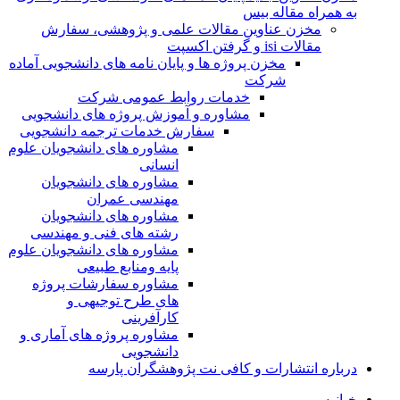
به همراه مقاله بیس
مخزن عناوین مقالات علمی و پژوهشی، سفارش
مقالات isi و گرفتن اکسپت
مخزن پروژه ها و پایان نامه های دانشجویی آماده
شرکت
خدمات روابط عمومی شرکت
مشاوره و آموزش پروژه های دانشجویی
سفارش خدمات ترجمه دانشجویی
مشاوره های دانشجویان علوم
انسانی
مشاوره های دانشجویان
مهندسی عمران
مشاوره های دانشجویان
رشته های فنی و مهندسی
مشاوره های دانشجویان علوم
پایه ومنابع طبیعی
مشاوره سفارشات پروژه
های طرح توجیهی و
کارآفرینی
مشاوره پروژه های آماری و
دانشجویی
درباره انتشارات و کافی نت پژوهشگران پارسه
خـانـه