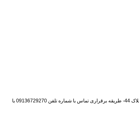
آدرس شرکت:استان تهران- شهر پیشوا- روبروی درب دانشگاه آزاد واحد ورامین – پیشوا – خیابان سروستان- انتهای کوچه سروستان نهم – پلاک 44- طریقه برقراری تماس با شماره تلفن 09136729270 با