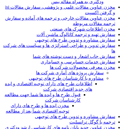
ودکتری به همراه مقاله بیس
مخزن عناوین مقالات علمی و پژوهشی، سفارش مقالات isi
و گرفتن اکسپت
مخزن عناوین مقالات خارجی و ترجمه های آماده و سفارش
ترجمه مقالات مربوطه
مخزن اطلاعات شهرک های صنعتی
سفارش تهیه و ترجمه کاتالوگ ماشین آلات
سفارش مشاوره و تدوین طرح های توجیهی
سفارش تدوین و طراحی استراتژی ها و سیاست های شرکت
ها
سفارش چاپ اشعار و دست نوشته های شما
سفارش خدمات حسابرسی و حسابداری
مخزن معرفی محصولات شرکت ها
سفارش پروژه های آماری شرکت ها
مشاوره با کارشناسان طرح های توجیهی
اطلاعات طرح های دارای توجیه اقتصادی و ایده
های جدید اقتصادی شرکت
قبول طرح ها و ایده ها شما جهت مطالعه
کارشناسان شرکت
مخزن ایده ها و طرح های دارای
توجیه اقتصادی شما بعد از مطالعه
سفارش مشاوره و تدوین طرح های توجیهی
ترجمه با گوگل ترانسلیت
مخزن عناوین جدید پایان نامه های کارشناسی ارشد ودکتری