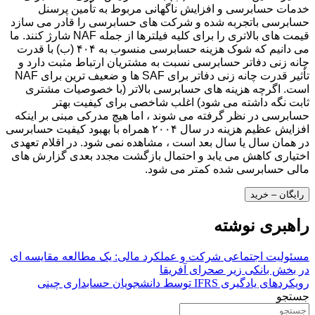
خدمات حسابرسی و افزایش ناگهانی مربوط به تأمین پرسنل
حسابرسی باتجربه شده و شرکت های حسابرسی را قادر می سازد
قیمت های بالاتری را برای کلیه فیلترها از جمله NAF شارژ کنند. ما
می دانیم که شوک هزینه حسابرسی منسوب به ۴۰۴ (ب) با قدرت
چانه زنی دفاتر حسابرسی نسبت به مشتریان ارتباط مثبت دارد و
تأثیر قدرت چانه زنی دفاتر برای SAF ها و ضعیف ترین برای NAF
است. اگرچه هزینه های حسابرسی بالاتر (با خصوصیات مشتری
ثابت نگه داشته می شود) اغلب شاخصی برای کیفیت بهتر
حسابرسی در نظر گرفته می شوند ، اما هیچ مدرکی مبنی بر اینکه
افزایش عظیم هزینه در سال ۲۰۰۴ همراه با بهبود کیفیت حسابرسی
در همان سال یا سال بعد است ، مشاهده نمی شود. در اقلام تعهدی
اختیاری کاهش می یابد و احتمال بازگشت مجدد بعدی گزارش های
مالی حسابرسی شده کمتر می شود.
رایگان – خرید
راهبری نوشته
مسئولیت اجتماعی شرکت و عملکرد مالی: یک مطالعه مقایسه ای
در بخش بانکی زیر صحرای آفریقا
رویکردهای یادگیری IFRS توسط دانشجویان حسابداری چینی
جستجو