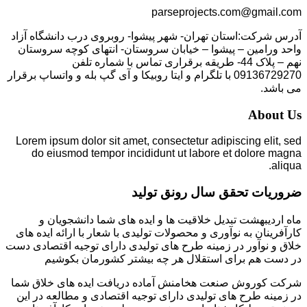
parseprojects.com@gmail.com
آدرس شرکت:استان تهران- شهر پیشوا- روبروی درب دانشگاه آزاد
واحد ورامین – پیشوا – خیابان سروستان- انتهای کوچه سروستان
نهم – پلاک 44- طریقه برقراری تماس با شماره تلفن
09136729270 با تلگرام و ایتا روبیکا و آی گپ بله و واتساپ برقرار
می باشد.
About Us
Lorem ipsum dolor sit amet, consectetur adipiscing elit, sed
do eiusmod tempor incididunt ut labore et dolore magna
aliqua.
ضروریات تحقق سال رونق تولید
ماه اردیبهشت تبدیل خلاقیت ها و ایده های شما دانشجویان و
کارآفرینان به نوآوری و محصولات تولیدی با شعار با ارائه ایده های
خلاق و نوآور در زمینه طرح های تولیدی دارای توجیه اقتصادی دست
در دست هم برای استقلال هر چه بیشتر کشورمان بکوشیم
شرکت کوروش صنعت هخامنش آماده دریافت ایده های خلاق شما
در زمینه طرح های تولیدی دارای توجیه اقتصادی و مطالعه در این