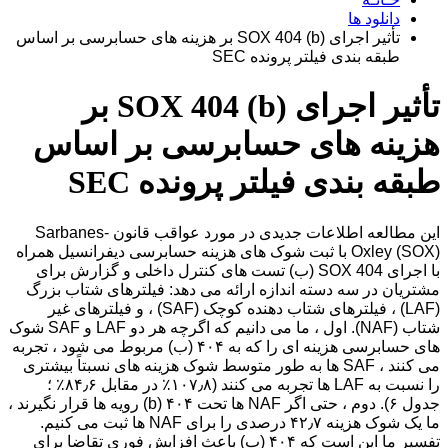
دانلود ها
تأثیر اجرای SOX 404 (b) بر هزینه های حسابرسی بر اساس
طبقه بندی فیلتر پرونده SEC
تأثیر اجرای SOX 404 (b) بر
هزینه های حسابرسی بر اساس
طبقه بندی فیلتر پرونده SEC
این مطالعه اطلاعات جدیدی در مورد عواقب قانون Sarbanes-
Oxley (SOX) با ثبت شوک های هزینه حسابرسی دیفرانسیل همراه
با اجرای SOX 404 (ب) تست های کنترل داخلی و گزارش برای
مشتریان در سه دسته اندازه ارائه می دهد: فیلترهای شتاب بزرگ
(LAF) ، فیلترهای شتاب دهنده کوچک (SAF) ، و فیلترهای غیر
شتاب (NAF). اول ، ما می دانیم که اگرچه هر دو LAF و SAF شوک
های حسابرسی هزینه ای را که به ۴۰۴ (ب) مربوط می شود ، تجربه
می کنند ، SAF ها به طور متوسط ​​شوک هزینه های نسبتاً بیشتری
را نسبت به LAF ها تجربه می کنند (۱۰۷٫۸٪ در مقابل ۸۴٫۶٪ ؛
جدول ۶). دوم ، حتی اگر NAF ها تحت ۴۰۴ (b) رویه ها قرار نگیرند ،
ما یک شوک هزینه ۴۲٫۷ درصدی را برای NAF ها ثبت می کنیم.
تفسیر ما این است که ۴۰۴ (ب) باعث افزایش فوری تقاضا برای