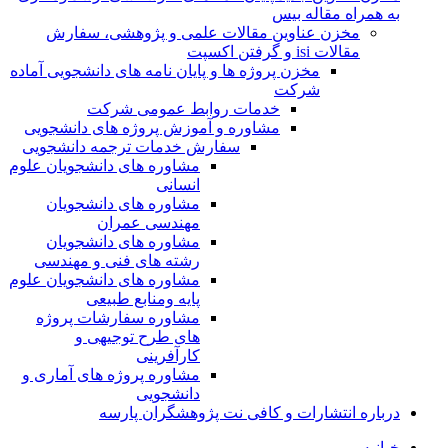
به همراه مقاله بیس
مخزن عناوین مقالات علمی و پژوهشی، سفارش
مقالات isi و گرفتن اکسپت
مخزن پروژه ها و پایان نامه های دانشجویی آماده
شرکت
خدمات روابط عمومی شرکت
مشاوره و آموزش پروژه های دانشجویی
سفارش خدمات ترجمه دانشجویی
مشاوره های دانشجویان علوم
انسانی
مشاوره های دانشجویان
مهندسی عمران
مشاوره های دانشجویان
رشته های فنی و مهندسی
مشاوره های دانشجویان علوم
پایه ومنابع طبیعی
مشاوره سفارشات پروژه
های طرح توجیهی و
کارآفرینی
مشاوره پروژه های آماری و
دانشجویی
درباره انتشارات و کافی نت پژوهشگران پارسه
خـانـه