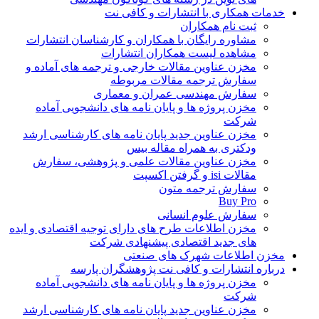
خدمات همکاری با انتشارات و کافی نت
ثبت نام همکاران
مشاوره رایگان با همکاران و کارشناسان انتشارات
مشاهده لیست همکاران انتشارات
مخزن عناوین مقالات خارجی و ترجمه های آماده و
سفارش ترجمه مقالات مربوطه
سفارش مهندسی عمران و معماری
مخزن پروژه ها و پایان نامه های دانشجویی آماده
شرکت
مخزن عناوین جدید پایان نامه های کارشناسی ارشد
ودکتری به همراه مقاله بیس
مخزن عناوین مقالات علمی و پژوهشی، سفارش
مقالات isi و گرفتن اکسپت
سفارش ترجمه متون
Buy Pro
سفارش علوم انسانی
مخزن اطلاعات طرح های دارای توجیه اقتصادی و ایده
های جدید اقتصادی پیشنهادی شرکت
مخزن اطلاعات شهرک های صنعتی
درباره انتشارات و کافی نت پژوهشگران پارسه
مخزن پروژه ها و پایان نامه های دانشجویی آماده
شرکت
مخزن عناوین جدید پایان نامه های کارشناسی ارشد