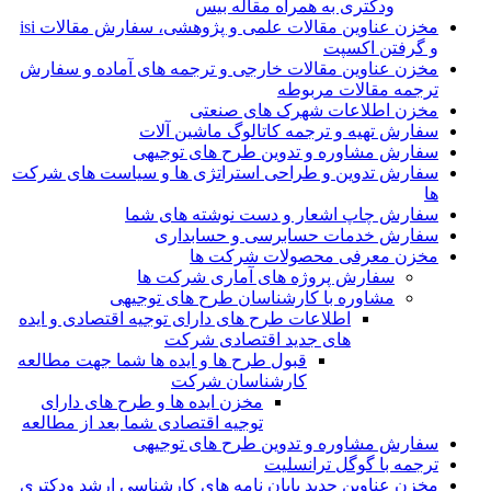
ودکتری به همراه مقاله بیس
مخزن عناوین مقالات علمی و پژوهشی، سفارش مقالات isi
و گرفتن اکسپت
مخزن عناوین مقالات خارجی و ترجمه های آماده و سفارش
ترجمه مقالات مربوطه
مخزن اطلاعات شهرک های صنعتی
سفارش تهیه و ترجمه کاتالوگ ماشین آلات
سفارش مشاوره و تدوین طرح های توجیهی
سفارش تدوین و طراحی استراتژی ها و سیاست های شرکت
ها
سفارش چاپ اشعار و دست نوشته های شما
سفارش خدمات حسابرسی و حسابداری
مخزن معرفی محصولات شرکت ها
سفارش پروژه های آماری شرکت ها
مشاوره با کارشناسان طرح های توجیهی
اطلاعات طرح های دارای توجیه اقتصادی و ایده
های جدید اقتصادی شرکت
قبول طرح ها و ایده ها شما جهت مطالعه
کارشناسان شرکت
مخزن ایده ها و طرح های دارای
توجیه اقتصادی شما بعد از مطالعه
سفارش مشاوره و تدوین طرح های توجیهی
ترجمه با گوگل ترانسلیت
مخزن عناوین جدید پایان نامه های کارشناسی ارشد ودکتری