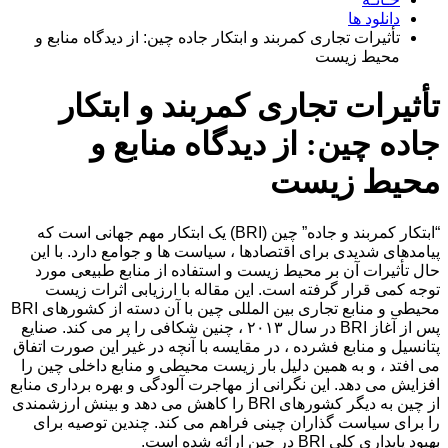
دانلود ها
تأثیرات تجاری کمربند و ابتکار جاده چین: از دیدگاه منابع و
محیط زیست
تأثیرات تجاری کمربند و ابتکار
جاده چین: از دیدگاه منابع و
محیط زیست
“ابتکار کمربند و جاده” چین (BRI) یک ابتکار مهم جهانی است که
پیامدهای شدیدی برای اقتصادها ، سیاست ها و جوامع دارد. با این
حال تأثیرات آن بر محیط زیست و استفاده از منابع طبیعی مورد
توجه کمی قرار گرفته است. این مقاله با ارزیابی اثرات زیست
محیطی و منابع تجاری بین المللی چین با آن دسته از کشورهای BRI
پس از آغاز BRI در سال ۲۰۱۳ ، چنین شکافی را پر می کند. صنایع
پتانسیل و منابع فشرده ، در مقایسه با آنچه در غیر این صورت اتفاق
می افتد ، و به همین دلیل بار زیست محیطی و منابع داخلی چین را
افزایش می دهد. این نگرانی از مهاجرت آلودگی و بهره برداری منابع
از چین به دیگر کشورهای BRI را کاهش می دهد و بینش ارزشمندی
را برای سیاست گذاران چینی فراهم می کند. چندین توصیه برای
بهبود پایداری کلی BRI در چین ارائه شده است.