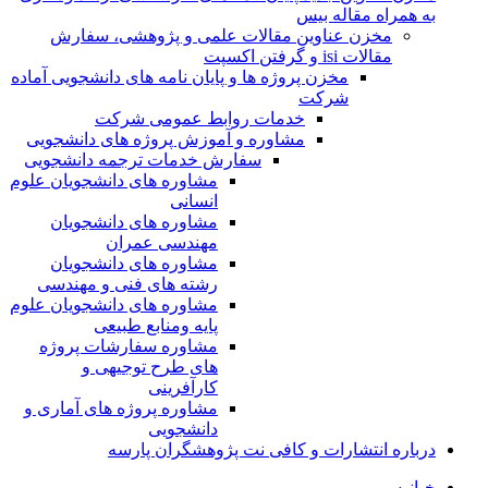
به همراه مقاله بیس
مخزن عناوین مقالات علمی و پژوهشی، سفارش
مقالات isi و گرفتن اکسپت
مخزن پروژه ها و پایان نامه های دانشجویی آماده
شرکت
خدمات روابط عمومی شرکت
مشاوره و آموزش پروژه های دانشجویی
سفارش خدمات ترجمه دانشجویی
مشاوره های دانشجویان علوم
انسانی
مشاوره های دانشجویان
مهندسی عمران
مشاوره های دانشجویان
رشته های فنی و مهندسی
مشاوره های دانشجویان علوم
پایه ومنابع طبیعی
مشاوره سفارشات پروژه
های طرح توجیهی و
کارآفرینی
مشاوره پروژه های آماری و
دانشجویی
درباره انتشارات و کافی نت پژوهشگران پارسه
خـانـه