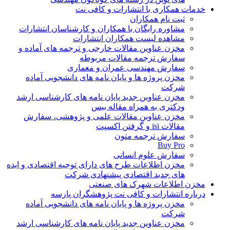
خدمات همکاری با انتشارات و کافی نت
ثبت نام همکاران
مشاوره رایگان با همکاران و کارشناسان انتشارات
مشاهده لیست همکاران انتشارات
مخزن عناوین مقالات خارجی و ترجمه های آماده و
سفارش ترجمه مقالات مربوطه
سفارش مهندسی عمران و معماری
مخزن پروژه ها و پایان نامه های دانشجویی آماده
شرکت
مخزن عناوین جدید پایان نامه های کارشناسی ارشد
ودکتری به همراه مقاله بیس
مخزن عناوین مقالات علمی و پژوهشی، سفارش
مقالات isi و گرفتن اکسپت
سفارش ترجمه متون
Buy Pro
سفارش علوم انسانی
مخزن اطلاعات طرح های دارای توجیه اقتصادی و ایده
های جدید اقتصادی پیشنهادی شرکت
مخزن اطلاعات شهرک های صنعتی
درباره انتشارات و کافی نت پژوهشگران پارسه
مخزن پروژه ها و پایان نامه های دانشجویی آماده
شرکت
مخزن عناوین جدید پایان نامه های کارشناسی ارشد