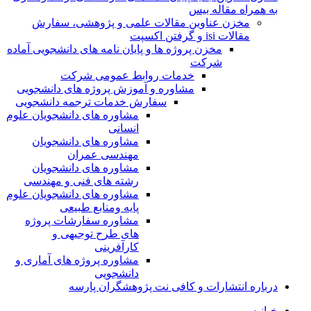
به همراه مقاله بیس
مخزن عناوین مقالات علمی و پژوهشی، سفارش
مقالات isi و گرفتن اکسپت
مخزن پروژه ها و پایان نامه های دانشجویی آماده
شرکت
خدمات روابط عمومی شرکت
مشاوره و آموزش پروژه های دانشجویی
سفارش خدمات ترجمه دانشجویی
مشاوره های دانشجویان علوم
انسانی
مشاوره های دانشجویان
مهندسی عمران
مشاوره های دانشجویان
رشته های فنی و مهندسی
مشاوره های دانشجویان علوم
پایه ومنابع طبیعی
مشاوره سفارشات پروژه
های طرح توجیهی و
کارآفرینی
مشاوره پروژه های آماری و
دانشجویی
درباره انتشارات و کافی نت پژوهشگران پارسه
خـانـه