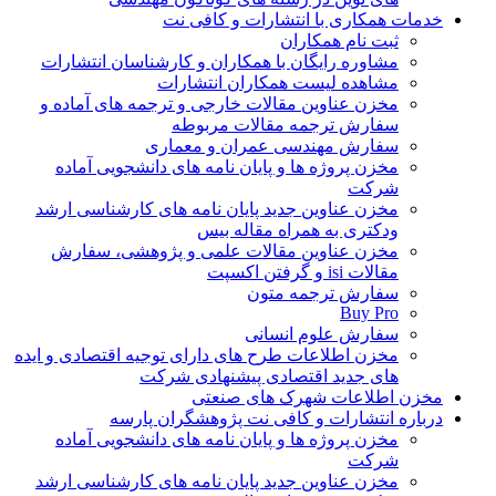
خدمات همکاری با انتشارات و کافی نت
ثبت نام همکاران
مشاوره رایگان با همکاران و کارشناسان انتشارات
مشاهده لیست همکاران انتشارات
مخزن عناوین مقالات خارجی و ترجمه های آماده و
سفارش ترجمه مقالات مربوطه
سفارش مهندسی عمران و معماری
مخزن پروژه ها و پایان نامه های دانشجویی آماده
شرکت
مخزن عناوین جدید پایان نامه های کارشناسی ارشد
ودکتری به همراه مقاله بیس
مخزن عناوین مقالات علمی و پژوهشی، سفارش
مقالات isi و گرفتن اکسپت
سفارش ترجمه متون
Buy Pro
سفارش علوم انسانی
مخزن اطلاعات طرح های دارای توجیه اقتصادی و ایده
های جدید اقتصادی پیشنهادی شرکت
مخزن اطلاعات شهرک های صنعتی
درباره انتشارات و کافی نت پژوهشگران پارسه
مخزن پروژه ها و پایان نامه های دانشجویی آماده
شرکت
مخزن عناوین جدید پایان نامه های کارشناسی ارشد