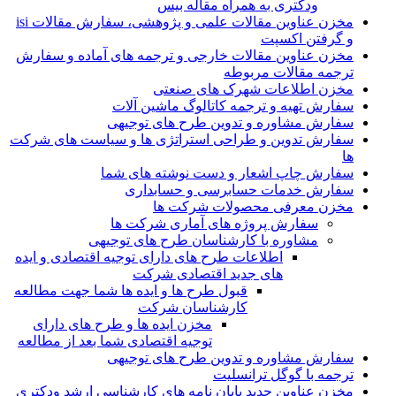
ودکتری به همراه مقاله بیس
مخزن عناوین مقالات علمی و پژوهشی، سفارش مقالات isi
و گرفتن اکسپت
مخزن عناوین مقالات خارجی و ترجمه های آماده و سفارش
ترجمه مقالات مربوطه
مخزن اطلاعات شهرک های صنعتی
سفارش تهیه و ترجمه کاتالوگ ماشین آلات
سفارش مشاوره و تدوین طرح های توجیهی
سفارش تدوین و طراحی استراتژی ها و سیاست های شرکت
ها
سفارش چاپ اشعار و دست نوشته های شما
سفارش خدمات حسابرسی و حسابداری
مخزن معرفی محصولات شرکت ها
سفارش پروژه های آماری شرکت ها
مشاوره با کارشناسان طرح های توجیهی
اطلاعات طرح های دارای توجیه اقتصادی و ایده
های جدید اقتصادی شرکت
قبول طرح ها و ایده ها شما جهت مطالعه
کارشناسان شرکت
مخزن ایده ها و طرح های دارای
توجیه اقتصادی شما بعد از مطالعه
سفارش مشاوره و تدوین طرح های توجیهی
ترجمه با گوگل ترانسلیت
مخزن عناوین جدید پایان نامه های کارشناسی ارشد ودکتری