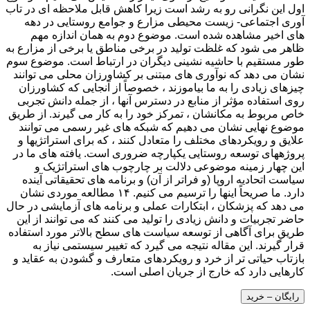
اول این نگرانی رو به رشد است زیرا کاهش قابل ملاحظه ای در تاب
آوری اجتماعی- زیست محیطی مزارع و جوامع روستایی در دهه
های اخیر مشاهده شده است. موضوع دوم به همان اندازه مهم
ظاهر می شود که غلظت تولید در برخی مناطق یا برخی از مزارع به
طور مستقیم با حاشیه نشینی دیگران در ارتباط است. موضوع سوم
نشان می دهد که نوآوری های مبتنی بر کشاورزان محلی می توانند
چیزهای زیادی را به ما بیاموزند ، خصوصاً از آنجایی که کشاورزان
روی استفاده مؤثر از منابع در دسترس آنها ، از جمله دانش تجربی
خاص مربوط به مکانشان ، تمرکز خود را به کار می گیرند. از طریق
موضوع نهایی نشان می دهیم که شبکه های غیر رسمی می توانند
علایق و رویکردهای مختلف را متعادل کنند ، که برای استراتژیها و
پروژههای توسعه روستایی یکپارچه ضروری است. یافته های ما در
این چهار زمینه موضوعی دلالت بر چارچوب های استراتژیک و
سیاست اتحادیه اروپا (و فراتر از آن) و برنامه های تحقیقاتی آینده
دارد. ما صریحاً اینها را ترسیم می کنیم. ۱۴ مطالعه موردی نشان
می دهد که پزشکان ، ابتکارات عملی و برنامه های آزمایشی در حال
حاضر تجربیات و دانش زیادی را تولید می کنند که می توانند از این
طریق برای آگاهی از توسعه سیاست های سطح بالاتر مورد استفاده
قرار گیرند. این مقاله نتیجه می گیرد که تغییر سیستمی نیاز به
بازتاب حیاتی تر از خرد و رویکردهای متعارف و گشودن به عقاید و
کارهایی دارد که خارج از جریان اصلی است.
رایگان – خرید