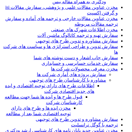
ودکتری به همراه مقاله بیس
مخزن عناوین مقالات علمی و پژوهشی، سفارش مقالات isi
و گرفتن اکسپت
مخزن عناوین مقالات خارجی و ترجمه های آماده و سفارش
ترجمه مقالات مربوطه
مخزن اطلاعات شهرک های صنعتی
سفارش تهیه و ترجمه کاتالوگ ماشین آلات
سفارش مشاوره و تدوین طرح های توجیهی
سفارش تدوین و طراحی استراتژی ها و سیاست های شرکت
ها
سفارش چاپ اشعار و دست نوشته های شما
سفارش خدمات حسابرسی و حسابداری
مخزن معرفی محصولات شرکت ها
سفارش پروژه های آماری شرکت ها
مشاوره با کارشناسان طرح های توجیهی
اطلاعات طرح های دارای توجیه اقتصادی و ایده
های جدید اقتصادی شرکت
قبول طرح ها و ایده ها شما جهت مطالعه
کارشناسان شرکت
مخزن ایده ها و طرح های دارای
توجیه اقتصادی شما بعد از مطالعه
سفارش مشاوره و تدوین طرح های توجیهی
ترجمه با گوگل ترانسلیت
مخزن عناوین جدید پایان نامه های کارشناسی ارشد ودکتری