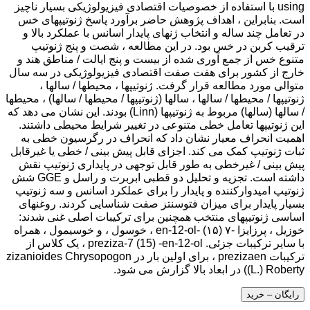
using با استفاده از خصوصیات اقتصادی فیزیولوژیکی بسیار ناچیز
است. بنابراین ، اهداف پژوهش حاضر برآورد پاسخ ژنوتیپهای خس
در تعامل چند ساله و انتخاب ژنهای پایدار اسانس با عملکرد بالا و
ترقیب کربن در خس بود. در این مطالعه ، شصت و پنج ژنوتیپ
متنوع خس از جمع آوری شده از بیست و پنج ایالت / مناطق هند و
خارج از کشور برای هفت صفت اقتصادی فیزیولوژیکی در سه سال
متوالی مورد مطالعه قرار گرفت. ژنوتیپها ، محیطها / سالها ،
ژنوتیپها / محیطها / سالها ، سالها (ژنوتیپها / محیطها / سالها) ، محیطها
/ سالها (سالها) مربوط به ژنوتیپها (Linn) بودند. این نشان می دهد که
این ژنوتیپها تعامل خطی متنوعی در تغییر شرایط محیطی داشتند.
اهمیت انحراف معیار نشان داد که انحراف در رگرسیون خطی به
ثبات ژنوتیپ کمک می کند. اجزای قابل پیش بینی / خطی یا غیرقابل
پیش بینی / غیرخطی به طور قابل توجهی در پایداری ژنوتیپ نقش
داشته است. تجزیه و تحلیل دو قطبی ابربرت و راسل و GGE شش
ژنوتیپ امیدوارکننده و پایدار را برای عملکرد اسانس و سه ژنوتیپ
بسیار پایدار برای میزان فتوسنتز صفت شناسایی کردند. روغنهای
اساسی ژنوتیپهای منتخب همچنین برای ترکیبات اصلی غنی شدند:
خوزیل ، پرزایزا -۷ (۱۵) -en-12-ol ، خوسول ، و خوسیمول ، همراه
با سایر ترکیبات جزئی. preziza-7 (15) -en-12-ol ، یک کلاس از
ترکیبات prezizaen ، برای اولین بار در zizanioides Chrysopogon
(L.) Roberty) در ابعاد بالا گزارش می شود.
رایگان – خرید