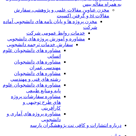
به همراه مقاله بیس
مخزن عناوین مقالات علمی و پژوهشی، سفارش
مقالات isi و گرفتن اکسپت
مخزن پروژه ها و پایان نامه های دانشجویی آماده
شرکت
خدمات روابط عمومی شرکت
مشاوره و آموزش پروژه های دانشجویی
سفارش خدمات ترجمه دانشجویی
مشاوره های دانشجویان علوم
انسانی
مشاوره های دانشجویان
مهندسی عمران
مشاوره های دانشجویان
رشته های فنی و مهندسی
مشاوره های دانشجویان علوم
پایه ومنابع طبیعی
مشاوره سفارشات پروژه
های طرح توجیهی و
کارآفرینی
مشاوره پروژه های آماری و
دانشجویی
درباره انتشارات و کافی نت پژوهشگران پارسه
خـانـه