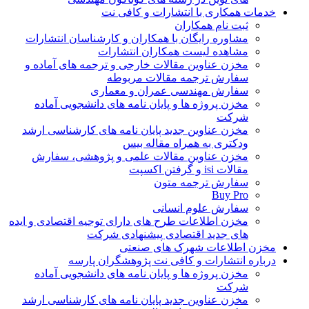
خدمات همکاری با انتشارات و کافی نت
ثبت نام همکاران
مشاوره رایگان با همکاران و کارشناسان انتشارات
مشاهده لیست همکاران انتشارات
مخزن عناوین مقالات خارجی و ترجمه های آماده و
سفارش ترجمه مقالات مربوطه
سفارش مهندسی عمران و معماری
مخزن پروژه ها و پایان نامه های دانشجویی آماده
شرکت
مخزن عناوین جدید پایان نامه های کارشناسی ارشد
ودکتری به همراه مقاله بیس
مخزن عناوین مقالات علمی و پژوهشی، سفارش
مقالات isi و گرفتن اکسپت
سفارش ترجمه متون
Buy Pro
سفارش علوم انسانی
مخزن اطلاعات طرح های دارای توجیه اقتصادی و ایده
های جدید اقتصادی پیشنهادی شرکت
مخزن اطلاعات شهرک های صنعتی
درباره انتشارات و کافی نت پژوهشگران پارسه
مخزن پروژه ها و پایان نامه های دانشجویی آماده
شرکت
مخزن عناوین جدید پایان نامه های کارشناسی ارشد