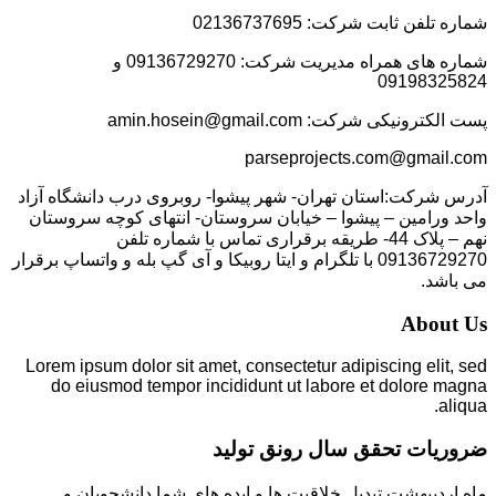
شماره تلفن ثابت شرکت: 02136737695
شماره های همراه مدیریت شرکت: 09136729270 و
09198325824
پست الکترونیکی شرکت: amin.hosein@gmail.com
parseprojects.com@gmail.com
آدرس شرکت:استان تهران- شهر پیشوا- روبروی درب دانشگاه آزاد
واحد ورامین – پیشوا – خیابان سروستان- انتهای کوچه سروستان
نهم – پلاک 44- طریقه برقراری تماس با شماره تلفن
09136729270 با تلگرام و ایتا روبیکا و آی گپ بله و واتساپ برقرار
می باشد.
About Us
Lorem ipsum dolor sit amet, consectetur adipiscing elit, sed
do eiusmod tempor incididunt ut labore et dolore magna
aliqua.
ضروریات تحقق سال رونق تولید
ماه اردیبهشت تبدیل خلاقیت ها و ایده های شما دانشجویان و