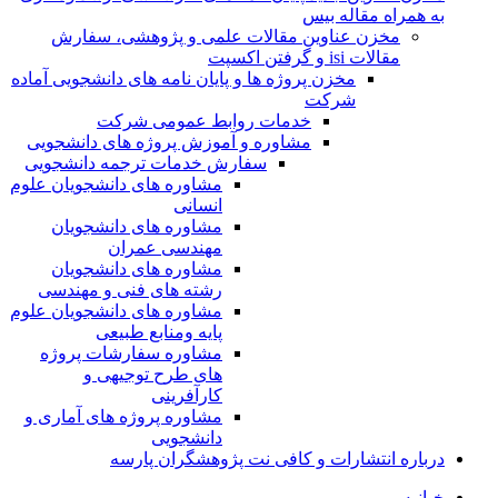
به همراه مقاله بیس
مخزن عناوین مقالات علمی و پژوهشی، سفارش
مقالات isi و گرفتن اکسپت
مخزن پروژه ها و پایان نامه های دانشجویی آماده
شرکت
خدمات روابط عمومی شرکت
مشاوره و آموزش پروژه های دانشجویی
سفارش خدمات ترجمه دانشجویی
مشاوره های دانشجویان علوم
انسانی
مشاوره های دانشجویان
مهندسی عمران
مشاوره های دانشجویان
رشته های فنی و مهندسی
مشاوره های دانشجویان علوم
پایه ومنابع طبیعی
مشاوره سفارشات پروژه
های طرح توجیهی و
کارآفرینی
مشاوره پروژه های آماری و
دانشجویی
درباره انتشارات و کافی نت پژوهشگران پارسه
خـانـه