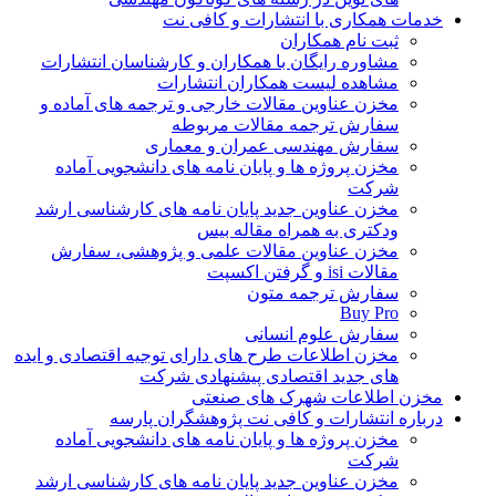
خدمات همکاری با انتشارات و کافی نت
ثبت نام همکاران
مشاوره رایگان با همکاران و کارشناسان انتشارات
مشاهده لیست همکاران انتشارات
مخزن عناوین مقالات خارجی و ترجمه های آماده و
سفارش ترجمه مقالات مربوطه
سفارش مهندسی عمران و معماری
مخزن پروژه ها و پایان نامه های دانشجویی آماده
شرکت
مخزن عناوین جدید پایان نامه های کارشناسی ارشد
ودکتری به همراه مقاله بیس
مخزن عناوین مقالات علمی و پژوهشی، سفارش
مقالات isi و گرفتن اکسپت
سفارش ترجمه متون
Buy Pro
سفارش علوم انسانی
مخزن اطلاعات طرح های دارای توجیه اقتصادی و ایده
های جدید اقتصادی پیشنهادی شرکت
مخزن اطلاعات شهرک های صنعتی
درباره انتشارات و کافی نت پژوهشگران پارسه
مخزن پروژه ها و پایان نامه های دانشجویی آماده
شرکت
مخزن عناوین جدید پایان نامه های کارشناسی ارشد