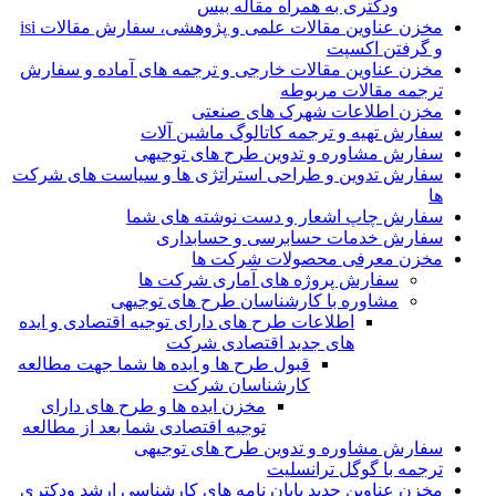
ودکتری به همراه مقاله بیس
مخزن عناوین مقالات علمی و پژوهشی، سفارش مقالات isi
و گرفتن اکسپت
مخزن عناوین مقالات خارجی و ترجمه های آماده و سفارش
ترجمه مقالات مربوطه
مخزن اطلاعات شهرک های صنعتی
سفارش تهیه و ترجمه کاتالوگ ماشین آلات
سفارش مشاوره و تدوین طرح های توجیهی
سفارش تدوین و طراحی استراتژی ها و سیاست های شرکت
ها
سفارش چاپ اشعار و دست نوشته های شما
سفارش خدمات حسابرسی و حسابداری
مخزن معرفی محصولات شرکت ها
سفارش پروژه های آماری شرکت ها
مشاوره با کارشناسان طرح های توجیهی
اطلاعات طرح های دارای توجیه اقتصادی و ایده
های جدید اقتصادی شرکت
قبول طرح ها و ایده ها شما جهت مطالعه
کارشناسان شرکت
مخزن ایده ها و طرح های دارای
توجیه اقتصادی شما بعد از مطالعه
سفارش مشاوره و تدوین طرح های توجیهی
ترجمه با گوگل ترانسلیت
مخزن عناوین جدید پایان نامه های کارشناسی ارشد ودکتری