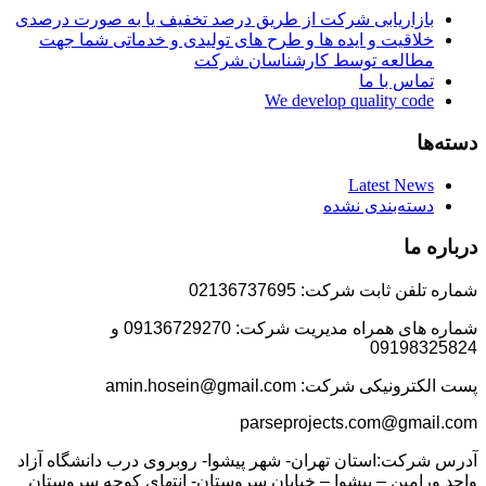
بازاریابی شرکت از طریق درصد تخفیف یا به صورت درصدی
خلاقیت و ایده ها و طرح های تولیدی و خدماتی شما جهت
مطالعه توسط کارشناسان شرکت
تماس با ما
We develop quality code
دسته‌ها
Latest News
دسته‌بندی نشده
درباره ما
شماره تلفن ثابت شرکت: 02136737695
شماره های همراه مدیریت شرکت: 09136729270 و
09198325824
پست الکترونیکی شرکت: amin.hosein@gmail.com
parseprojects.com@gmail.com
آدرس شرکت:استان تهران- شهر پیشوا- روبروی درب دانشگاه آزاد
واحد ورامین – پیشوا – خیابان سروستان- انتهای کوچه سروستان