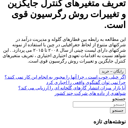
تعریف متغیرهای کنترل جایگزین
و تغییرات روش رگرسیون قوی
است.
این مطالعه به رابطه بین قطارهای گلوله و مدیریت درآمد در
شرکتهای متنوع از لحاظ جغرافیایی در چین با استفاده از نمونه
شرکتهای دارای لیست چینی از سال ۲۰۰۸ تا ۲۰۱۵ می پردازد. . این
شواهد نسبت به اقدامات تعهدی اختیاری اختیاری ، تعریف متغیرهای
کنترل جایگزین و تغییرات روش رگرسیون قوی است.
رایگان – خرید
راهبری
اگر خیلی خوب است ، چرا آنها را مجبور به انجام این کار نمی کنند؟
چرا نمی توان گفتگوی واقعی را اجباری کرد
نوشته
آیا بازار میزان انتشار گازهای گلخانه ای را ارزیابی می کند؟
شواهدی از داده های شرکت چند کشور
جستجو
جستجو
نوشته‌های تازه