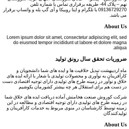
نهم – پلاک 44- طریقه برقراری تماس با شماره تلفن
09136729270 با تلگرام و ایتا روبیکا و آی گپ بله و واتساپ برقرار
می باشد.
About Us
Lorem ipsum dolor sit amet, consectetur adipiscing elit, sed
do eiusmod tempor incididunt ut labore et dolore magna
aliqua.
ضروریات تحقق سال رونق تولید
ماه اردیبهشت تبدیل خلاقیت ها و ایده های شما دانشجویان و
کارآفرینان به نوآوری و محصولات تولیدی با شعار با ارائه ایده های
خلاق و نوآور در زمینه طرح های تولیدی دارای توجیه اقتصادی دست
در دست هم برای استقلال هر چه بیشتر کشورمان بکوشیم
شرکت کوروش صنعت هخامنش آماده دریافت ایده های خلاق شما
در زمینه طرح های تولیدی دارای توجیه اقتصادی و مطالعه در این
زمینه توسط کارشناسان در منوی مربوط به خدمات کارآفرینان و
تولیدکنندگان
About Us