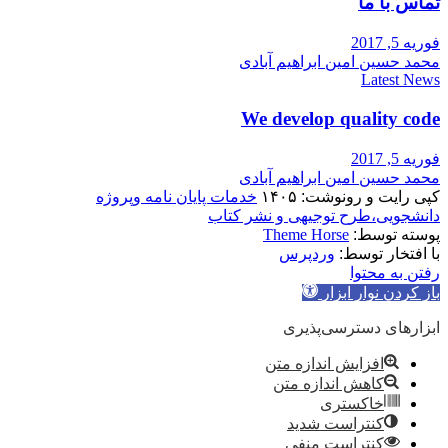
تماس با ما
فوریه 5, 2017
محمد حسین امین ابراهیم آبادی
Latest News
We develop quality code
فوریه 5, 2017
محمد حسین امین ابراهیم آبادی
کپی رایت و رونوشت: ۱۴۰۵
خدمات پایان نامه وپروژه
دانشجویی،طرح توجیهی و نشر کتاب
پوسته توسط:
Theme Horse
با افتخار توسط:
وردپرس
رفتن به محتوا
باز کردن نوار ابزار
ابزارهای دسترسی‌پذیری
افزایش اندازه متن
کاهش اندازه متن
خاکستری
کنتراست شدید
کنتراست منفی