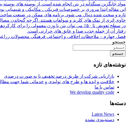
مواد جایگزین سنگدانه در بتن انجام شده است. از پوسته های پوسته ب
این مقاله ابتدا مروری بر خصوصیات فیزیکی ، مکانیکی و شیمیایی پو
تازه و سخت شده دنبال می شود. برنامه های ممکن در صنعت ساخت 
حاوی اثری از نمک های کلرید و سولفات هستند. اگرچه گنجاندن مصا
در سطح تعویض تا ۵۰٪ می توان بتن با وزن معمولی را
رفتار آن از جمله جذب صدا و عایق های حرارتی است.
فصل چهارم – ملاحظات اخلاقی و اجتماعی فرهنگی محصولات زراعی
جستجو
جستجو
نوشته‌های تازه
بازاریابی شرکت از طریق درصد تخفیف یا به صورت درصدی
خلاقیت و ایده ها و طرح های تولیدی و خدماتی شما جهت مط
تماس با ما
We develop quality code
دسته‌ها
Latest News
دسته‌بندی نشده