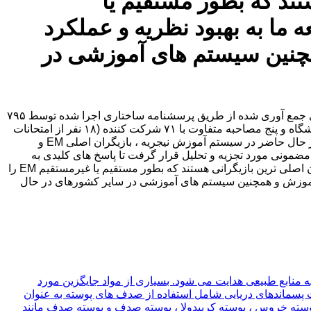
گرانی هستند که بطور مستقیم یا
العه ما به بهبود نظریه و عملکرد
EM در سیستم آموزش و همچنین سیستم های آموزشی در
این مطالعه به بررسی تأثیر درک نادرستهای معاینه (EM) و عوامل زمینه ای آن بر پیشرفت مطالعه در نیجریه پرداخته است. ترسیم داده های جمع آوری شده از طریق پرسشنامه ساختاری اجرا شده توسط ۷۹۵
شرکت کننده متشکل از ۷۱۱ دانش آموز آموزش متوسطه و سوم ، دو بحث گروهی متمرکز با ۷ دانش آموز دوره متوسطه و ۶ دانشجوی دانشگاه و پنج مصاحبه متفاوت با ۷۱ شرکت کننده (۱۸ نفر از امتحانات
آزمون ، ۱۲ مدرس دانشگاه) ، ۲۰ والدین / مراقبان ، ۱۲ نماینده امتحانات امنیتی ، ۹ معلم دوره متوسطه) در تلاش بود تا اشکال عمده EM در حال حاضر در سیستم آموزش نیجریه ، بازیگران اصلی EM و
آوری شده از لحاظ آماری و مضمونی مورد تجزیه و تحلیل قرار گرفت تا پاسخ های کلیدی به
سوالات پژوهشی که مطالعه را هدایت می کنند ، باشد. یافته های این مطالعه نشان داد که در بین سایر بازیگران اصلی EM ، والدین / مراقبان اصلی ترین بازیگرانی هستند که بطور مستقیم یا غیرمستقیم EM را
ی کنند. مطالعه ما به بهبود نظریه و عملکرد آموزش در نیجریه برای مهار میزان بالای EM در سیستم آموزش و همچنین سیستم های آموزشی در سایر کشورهای در حال
ه منابع طبیعی هدایت می شود. بسیاری از مواد جایگزین مورد
ت پسماندهای دریایی شامل استفاده از صدف های پوسته به عنوان
سته خروس ، پوسته کرپیدولا ، پوسته صدف و پوسته صدف مانند