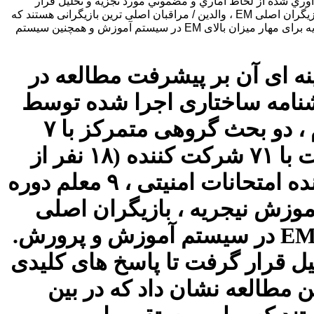
ع EM در سیستم آموزش و پرورش. داده هاي جمع آوري شده از لحاظ آماري و مضموني مورد تجزيه و تحليل قرار
گرفت تا پاسخ هاي كليدي به سوالات پژوهشي كه مطالعه را هدايت مي كنند ، باشد. یافته های این مطالعه نشان داد که در بین سایر بازیگران اصلی EM ، والدین / مراقبان اصلی ترین بازیگرانی هستند که
بطور مستقیم یا غیرمستقیم EM را در سیستم آموزش و پرورش تأمین می کنند. مطالعه ما به بهبود نظریه و عملکرد آموزش در نیجریه برای مهار میزان بالای EM در سیستم آموزش و همچنین سیستم
ک نادرستهای معاینه (EM) و عوامل زمینه ای آن بر پیشرفت مطالعه در
شنامه ساختاری اجرا شده توسط
۷۹۵ شرکت کننده متشکل از ۷۱۱ دانش آموز آموزش متوسطه و سوم ، دو بحث گروهی متمرکز با ۷
دانش آموز دوره متوسطه و ۶ دانشجوی دانشگاه و پنج مصاحبه متفاوت با ۷۱ شرکت کننده (۱۸ نفر از
امتحانات آزمون ، ۱۲ مدرس دانشگاه) ، ۲۰ والدین / مراقبان ، ۱۲ نماینده امتحانات امنیتی ، ۹ معلم دوره
حال حاضر در سیستم آموزش نیجریه ، بازیگران اصلی
EM و همچنین استراتژی عملی مفید را برای مهار بررسی کند. شیوع EM در سیستم آموزش و پرورش.
ل قرار گرفت تا پاسخ های کلیدی
ن مطالعه نشان داد که در بین