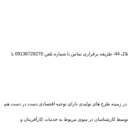
آدرس شرکت:استان تهران- شهر پیشوا- روبروی درب دانشگاه آزاد واحد ورامین – پیشوا – خیابان سروستان- انتهای کوچه سروستان نهم – پلاک 44- طریقه برقراری تماس با شماره تلفن 09136729270 با
وآور در زمینه طرح های تولیدی دارای توجیه اقتصادی دست در دست هم
توسط کارشناسان در منوی مربوط به خدمات کارآفرینان و