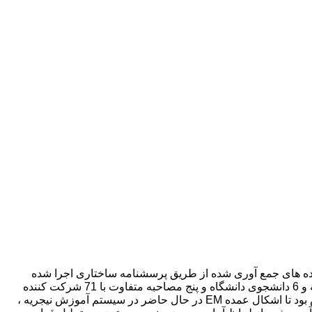
یه پرداخته است. ترسیم داده های جمع آوری شده از طریق پرسشنامه ساختاری اجرا شده
توسط 795 شرکت کننده متشکل از 711 دانش آموز آموزش متوسطه و سوم ، دو بحث گروهی متمرکز با 7 دانش آموز دوره متوسطه و 6 دانشجوی دانشگاه و پنج مصاحبه متفاوت با 71 شرکت کننده
(18 نفر از امتحانات آزمون ، 12 مدرس دانشگاه) ، 20 والدین / مراقبان ، 12 نماینده امتحانات امنیتی ، 9 معلم دوره متوسطه) در تلاش بود تا اشکال عمده EM در حال حاضر در سیستم آموزش نیجریه ،