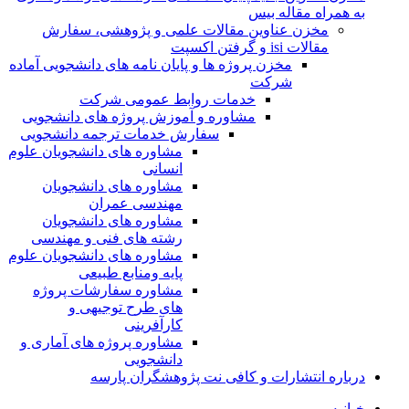
به همراه مقاله بیس
مخزن عناوین مقالات علمی و پژوهشی، سفارش
مقالات isi و گرفتن اکسپت
مخزن پروژه ها و پایان نامه های دانشجویی آماده
شرکت
خدمات روابط عمومی شرکت
مشاوره و آموزش پروژه های دانشجویی
سفارش خدمات ترجمه دانشجویی
مشاوره های دانشجویان علوم
انسانی
مشاوره های دانشجویان
مهندسی عمران
مشاوره های دانشجویان
رشته های فنی و مهندسی
مشاوره های دانشجویان علوم
پایه ومنابع طبیعی
مشاوره سفارشات پروژه
های طرح توجیهی و
کارآفرینی
مشاوره پروژه های آماری و
دانشجویی
درباره انتشارات و کافی نت پژوهشگران پارسه
خـانـه