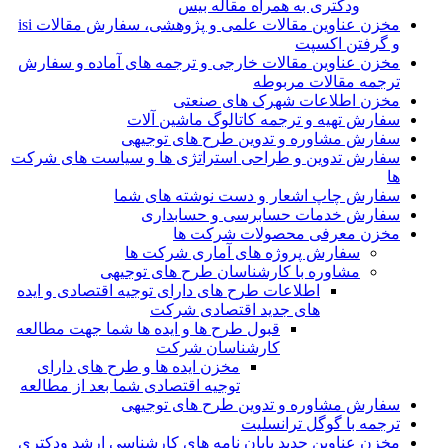
ودکتری به همراه مقاله بیس
مخزن عناوین مقالات علمی و پژوهشی، سفارش مقالات isi
و گرفتن اکسپت
مخزن عناوین مقالات خارجی و ترجمه های آماده و سفارش
ترجمه مقالات مربوطه
مخزن اطلاعات شهرک های صنعتی
سفارش تهیه و ترجمه کاتالوگ ماشین آلات
سفارش مشاوره و تدوین طرح های توجیهی
سفارش تدوین و طراحی استراتژی ها و سیاست های شرکت
ها
سفارش چاپ اشعار و دست نوشته های شما
سفارش خدمات حسابرسی و حسابداری
مخزن معرفی محصولات شرکت ها
سفارش پروژه های آماری شرکت ها
مشاوره با کارشناسان طرح های توجیهی
اطلاعات طرح های دارای توجیه اقتصادی و ایده
های جدید اقتصادی شرکت
قبول طرح ها و ایده ها شما جهت مطالعه
کارشناسان شرکت
مخزن ایده ها و طرح های دارای
توجیه اقتصادی شما بعد از مطالعه
سفارش مشاوره و تدوین طرح های توجیهی
ترجمه با گوگل ترانسلیت
مخزن عناوین جدید پایان نامه های کارشناسی ارشد ودکتری