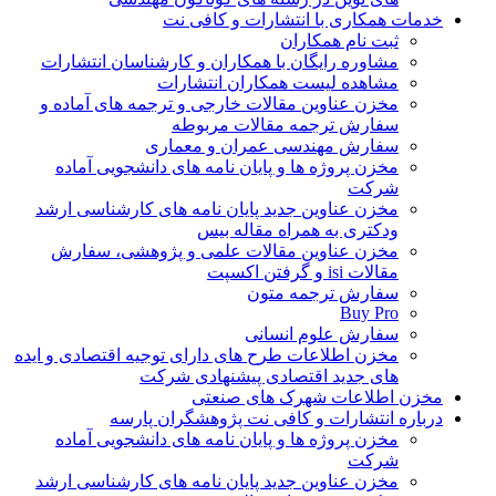
خدمات همکاری با انتشارات و کافی نت
ثبت نام همکاران
مشاوره رایگان با همکاران و کارشناسان انتشارات
مشاهده لیست همکاران انتشارات
مخزن عناوین مقالات خارجی و ترجمه های آماده و
سفارش ترجمه مقالات مربوطه
سفارش مهندسی عمران و معماری
مخزن پروژه ها و پایان نامه های دانشجویی آماده
شرکت
مخزن عناوین جدید پایان نامه های کارشناسی ارشد
ودکتری به همراه مقاله بیس
مخزن عناوین مقالات علمی و پژوهشی، سفارش
مقالات isi و گرفتن اکسپت
سفارش ترجمه متون
Buy Pro
سفارش علوم انسانی
مخزن اطلاعات طرح های دارای توجیه اقتصادی و ایده
های جدید اقتصادی پیشنهادی شرکت
مخزن اطلاعات شهرک های صنعتی
درباره انتشارات و کافی نت پژوهشگران پارسه
مخزن پروژه ها و پایان نامه های دانشجویی آماده
شرکت
مخزن عناوین جدید پایان نامه های کارشناسی ارشد