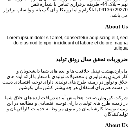
نهم – پلاک 44- طریقه برقراری تماس با شماره تلفن
09136729270 با تلگرام و ایتا روبیکا و آی گپ بله و واتساپ برقرار
می باشد.
About Us
Lorem ipsum dolor sit amet, consectetur adipiscing elit, sed
do eiusmod tempor incididunt ut labore et dolore magna
aliqua.
ضروریات تحقق سال رونق تولید
ماه اردیبهشت تبدیل خلاقیت ها و ایده های شما دانشجویان و
کارآفرینان به نوآوری و محصولات تولیدی با شعار با ارائه ایده های
خلاق و نوآور در زمینه طرح های تولیدی دارای توجیه اقتصادی دست
در دست هم برای استقلال هر چه بیشتر کشورمان بکوشیم
شرکت کوروش صنعت هخامنش آماده دریافت ایده های خلاق شما
در زمینه طرح های تولیدی دارای توجیه اقتصادی و مطالعه در این
زمینه توسط کارشناسان در منوی مربوط به خدمات کارآفرینان و
تولیدکنندگان
About Us