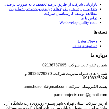
بازاریابی شرکت از طریق درصد تخفیف یا به صورت درصدی
خلاقیت و ایده ها و طرح های تولیدی و خدماتی شما جهت
مطالعه توسط کارشناسان شرکت
تماس با ما
We develop quality code
دسته‌ها
Latest News
دسته‌بندی نشده
درباره ما
شماره تلفن ثابت شرکت: 02136737695
شماره های همراه مدیریت شرکت: 09136729270 و
09198325824
پست الکترونیکی شرکت: amin.hosein@gmail.com
parseprojects.com@gmail.com
آدرس شرکت:استان تهران- شهر پیشوا- روبروی درب دانشگاه آزاد
واحد ورامین – پیشوا – خیابان سروستان- انتهای کوچه سروستان