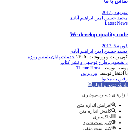
تماس با ما
فوریه 5, 2017
محمد حسین امین ابراهیم آبادی
Latest News
We develop quality code
فوریه 5, 2017
محمد حسین امین ابراهیم آبادی
کپی رایت و رونوشت: ۱۴۰۵
خدمات پایان نامه وپروژه
دانشجویی،طرح توجیهی و نشر کتاب
پوسته توسط:
Theme Horse
با افتخار توسط:
وردپرس
رفتن به محتوا
باز کردن نوار ابزار
ابزارهای دسترسی‌پذیری
افزایش اندازه متن
کاهش اندازه متن
خاکستری
کنتراست شدید
کنتراست منفی