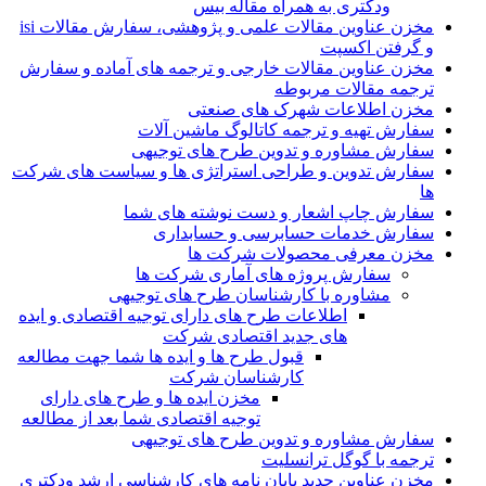
ودکتری به همراه مقاله بیس
مخزن عناوین مقالات علمی و پژوهشی، سفارش مقالات isi
و گرفتن اکسپت
مخزن عناوین مقالات خارجی و ترجمه های آماده و سفارش
ترجمه مقالات مربوطه
مخزن اطلاعات شهرک های صنعتی
سفارش تهیه و ترجمه کاتالوگ ماشین آلات
سفارش مشاوره و تدوین طرح های توجیهی
سفارش تدوین و طراحی استراتژی ها و سیاست های شرکت
ها
سفارش چاپ اشعار و دست نوشته های شما
سفارش خدمات حسابرسی و حسابداری
مخزن معرفی محصولات شرکت ها
سفارش پروژه های آماری شرکت ها
مشاوره با کارشناسان طرح های توجیهی
اطلاعات طرح های دارای توجیه اقتصادی و ایده
های جدید اقتصادی شرکت
قبول طرح ها و ایده ها شما جهت مطالعه
کارشناسان شرکت
مخزن ایده ها و طرح های دارای
توجیه اقتصادی شما بعد از مطالعه
سفارش مشاوره و تدوین طرح های توجیهی
ترجمه با گوگل ترانسلیت
مخزن عناوین جدید پایان نامه های کارشناسی ارشد ودکتری