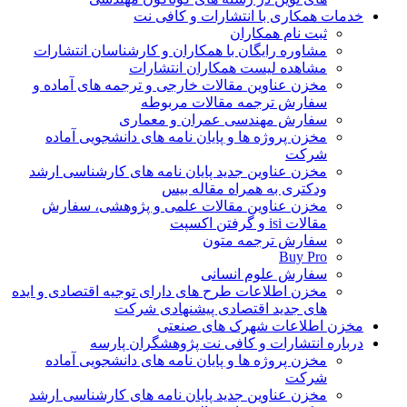
خدمات همکاری با انتشارات و کافی نت
ثبت نام همکاران
مشاوره رایگان با همکاران و کارشناسان انتشارات
مشاهده لیست همکاران انتشارات
مخزن عناوین مقالات خارجی و ترجمه های آماده و
سفارش ترجمه مقالات مربوطه
سفارش مهندسی عمران و معماری
مخزن پروژه ها و پایان نامه های دانشجویی آماده
شرکت
مخزن عناوین جدید پایان نامه های کارشناسی ارشد
ودکتری به همراه مقاله بیس
مخزن عناوین مقالات علمی و پژوهشی، سفارش
مقالات isi و گرفتن اکسپت
سفارش ترجمه متون
Buy Pro
سفارش علوم انسانی
مخزن اطلاعات طرح های دارای توجیه اقتصادی و ایده
های جدید اقتصادی پیشنهادی شرکت
مخزن اطلاعات شهرک های صنعتی
درباره انتشارات و کافی نت پژوهشگران پارسه
مخزن پروژه ها و پایان نامه های دانشجویی آماده
شرکت
مخزن عناوین جدید پایان نامه های کارشناسی ارشد