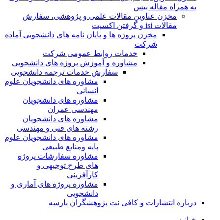
به همراه مقاله بیس
مخزن عناوین مقالات علمی و پژوهشی، سفارش
مقالات isi و گرفتن اکسپت
مخزن پروژه ها و پایان نامه های دانشجویی آماده
شرکت
خدمات روابط عمومی شرکت
مشاوره و آموزش پروژه های دانشجویی
سفارش خدمات ترجمه دانشجویی
مشاوره های دانشجویان علوم
انسانی
مشاوره های دانشجویان
مهندسی عمران
مشاوره های دانشجویان
رشته های فنی و مهندسی
مشاوره های دانشجویان علوم
پایه ومنابع طبیعی
مشاوره سفارشات پروژه
های طرح توجیهی و
کارآفرینی
مشاوره پروژه های آماری و
دانشجویی
درباره انتشارات و کافی نت پژوهشگران پارسه
خـانـه