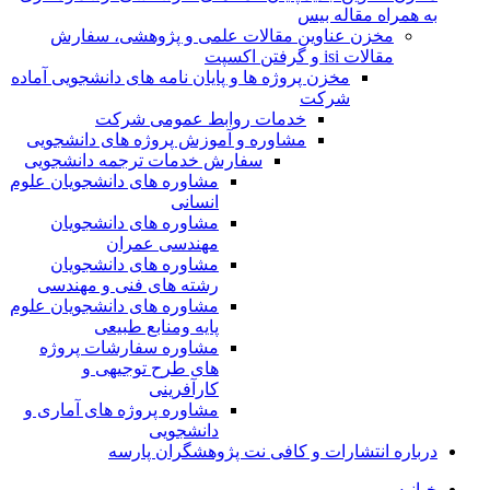
به همراه مقاله بیس
مخزن عناوین مقالات علمی و پژوهشی، سفارش
مقالات isi و گرفتن اکسپت
مخزن پروژه ها و پایان نامه های دانشجویی آماده
شرکت
خدمات روابط عمومی شرکت
مشاوره و آموزش پروژه های دانشجویی
سفارش خدمات ترجمه دانشجویی
مشاوره های دانشجویان علوم
انسانی
مشاوره های دانشجویان
مهندسی عمران
مشاوره های دانشجویان
رشته های فنی و مهندسی
مشاوره های دانشجویان علوم
پایه ومنابع طبیعی
مشاوره سفارشات پروژه
های طرح توجیهی و
کارآفرینی
مشاوره پروژه های آماری و
دانشجویی
درباره انتشارات و کافی نت پژوهشگران پارسه
خـانـه