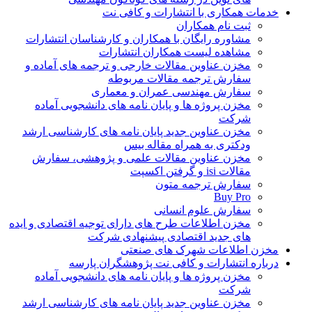
خدمات همکاری با انتشارات و کافی نت
ثبت نام همکاران
مشاوره رایگان با همکاران و کارشناسان انتشارات
مشاهده لیست همکاران انتشارات
مخزن عناوین مقالات خارجی و ترجمه های آماده و
سفارش ترجمه مقالات مربوطه
سفارش مهندسی عمران و معماری
مخزن پروژه ها و پایان نامه های دانشجویی آماده
شرکت
مخزن عناوین جدید پایان نامه های کارشناسی ارشد
ودکتری به همراه مقاله بیس
مخزن عناوین مقالات علمی و پژوهشی، سفارش
مقالات isi و گرفتن اکسپت
سفارش ترجمه متون
Buy Pro
سفارش علوم انسانی
مخزن اطلاعات طرح های دارای توجیه اقتصادی و ایده
های جدید اقتصادی پیشنهادی شرکت
مخزن اطلاعات شهرک های صنعتی
درباره انتشارات و کافی نت پژوهشگران پارسه
مخزن پروژه ها و پایان نامه های دانشجویی آماده
شرکت
مخزن عناوین جدید پایان نامه های کارشناسی ارشد