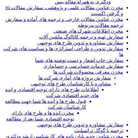
ودکتری به همراه مقاله بیس
مخزن عناوین مقالات علمی و پژوهشی، سفارش مقالات isi
و گرفتن اکسپت
مخزن عناوین مقالات خارجی و ترجمه های آماده و سفارش
ترجمه مقالات مربوطه
مخزن اطلاعات شهرک های صنعتی
سفارش تهیه و ترجمه کاتالوگ ماشین آلات
سفارش مشاوره و تدوین طرح های توجیهی
سفارش تدوین و طراحی استراتژی ها و سیاست های شرکت
ها
سفارش چاپ اشعار و دست نوشته های شما
سفارش خدمات حسابرسی و حسابداری
مخزن معرفی محصولات شرکت ها
سفارش پروژه های آماری شرکت ها
مشاوره با کارشناسان طرح های توجیهی
اطلاعات طرح های دارای توجیه اقتصادی و ایده
های جدید اقتصادی شرکت
قبول طرح ها و ایده ها شما جهت مطالعه
کارشناسان شرکت
مخزن ایده ها و طرح های دارای
توجیه اقتصادی شما بعد از مطالعه
سفارش مشاوره و تدوین طرح های توجیهی
ترجمه با گوگل ترانسلیت
مخزن عناوین جدید پایان نامه های کارشناسی ارشد ودکتری