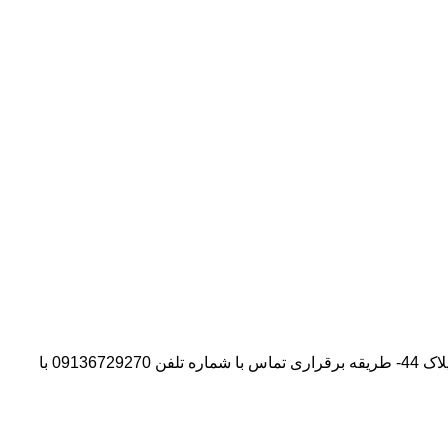
آدرس شرکت:استان تهران- شهر پیشوا- روبروی درب دانشگاه آزاد واحد ورامین – پیشوا – خیابان سروستان- انتهای کوچه سروستان نهم – پلاک 44- طریقه برقراری تماس با شماره تلفن 09136729270 با