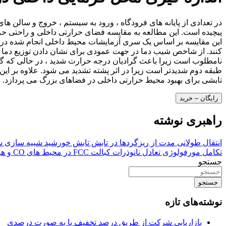
در تعدادی از پایانه های فرودگاه ، ورود به سیستم ، خروج و سالن ها
پیچیده است. این مطالعه به مقایسه فضای حرارتی داخلی و راحتی حر
این مقایسه بر اساس یک سری آزمایشات محیط داخلی انجام شده در سه 
کنند. از شاخص شیب دما در جهت عمودی برای نشان دادن توزیع دما د
نامطلوب است زیرا باعث گرادیان درجه حرارت شدید ، در حالی که گرما
طبقه دوم شدیدتر است زیرا در اثر پشته تشدید می شود. علاوه بر این 
تابشی برای بهبود محیط حرارتی داخلی در فضاهای بزرگ می پردازد.
رایگان – خرید
راهبری نوشته
انتقال طولانی مدت از ریزگردها در تابش تابش خورشید شبیه سازی 
تکامل مورفولوژی تعادل نانوذرات کبالت FCC در محیط های CO و هیدروژن
جستجو
جستجو
نوشته‌های تازه
بازاریابی شرکت از طریق درصد تخفیف یا به صورت درصدی