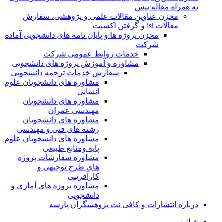
به همراه مقاله بیس
مخزن عناوین مقالات علمی و پژوهشی، سفارش
مقالات isi و گرفتن اکسپت
مخزن پروژه ها و پایان نامه های دانشجویی آماده
شرکت
خدمات روابط عمومی شرکت
مشاوره و آموزش پروژه های دانشجویی
سفارش خدمات ترجمه دانشجویی
مشاوره های دانشجویان علوم
انسانی
مشاوره های دانشجویان
مهندسی عمران
مشاوره های دانشجویان
رشته های فنی و مهندسی
مشاوره های دانشجویان علوم
پایه ومنابع طبیعی
مشاوره سفارشات پروژه
های طرح توجیهی و
کارآفرینی
مشاوره پروژه های آماری و
دانشجویی
درباره انتشارات و کافی نت پژوهشگران پارسه
خـانـه