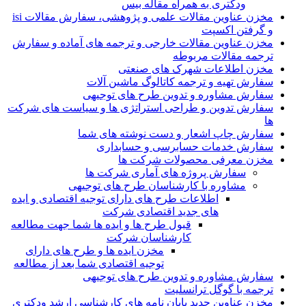
ودکتری به همراه مقاله بیس
مخزن عناوین مقالات علمی و پژوهشی، سفارش مقالات isi
و گرفتن اکسپت
مخزن عناوین مقالات خارجی و ترجمه های آماده و سفارش
ترجمه مقالات مربوطه
مخزن اطلاعات شهرک های صنعتی
سفارش تهیه و ترجمه کاتالوگ ماشین آلات
سفارش مشاوره و تدوین طرح های توجیهی
سفارش تدوین و طراحی استراتژی ها و سیاست های شرکت
ها
سفارش چاپ اشعار و دست نوشته های شما
سفارش خدمات حسابرسی و حسابداری
مخزن معرفی محصولات شرکت ها
سفارش پروژه های آماری شرکت ها
مشاوره با کارشناسان طرح های توجیهی
اطلاعات طرح های دارای توجیه اقتصادی و ایده
های جدید اقتصادی شرکت
قبول طرح ها و ایده ها شما جهت مطالعه
کارشناسان شرکت
مخزن ایده ها و طرح های دارای
توجیه اقتصادی شما بعد از مطالعه
سفارش مشاوره و تدوین طرح های توجیهی
ترجمه با گوگل ترانسلیت
مخزن عناوین جدید پایان نامه های کارشناسی ارشد ودکتری