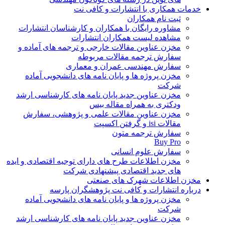
خدمات همکاری با انتشارات و کافی نت
ثبت نام همکاران
مشاوره رایگان با همکاران و کارشناسان انتشارات
مشاهده لیست همکاران انتشارات
مخزن عناوین مقالات خارجی و ترجمه های آماده و
سفارش ترجمه مقالات مربوطه
سفارش مهندسی عمران و معماری
مخزن پروژه ها و پایان نامه های دانشجویی آماده
شرکت
مخزن عناوین جدید پایان نامه های کارشناسی ارشد
ودکتری به همراه مقاله بیس
مخزن عناوین مقالات علمی و پژوهشی، سفارش
مقالات isi و گرفتن اکسپت
سفارش ترجمه متون
Buy Pro
سفارش علوم انسانی
مخزن اطلاعات طرح های دارای توجیه اقتصادی و ایده
های جدید اقتصادی پیشنهادی شرکت
مخزن اطلاعات شهرک های صنعتی
درباره انتشارات و کافی نت پژوهشگران پارسه
مخزن پروژه ها و پایان نامه های دانشجویی آماده
شرکت
مخزن عناوین جدید پایان نامه های کارشناسی ارشد