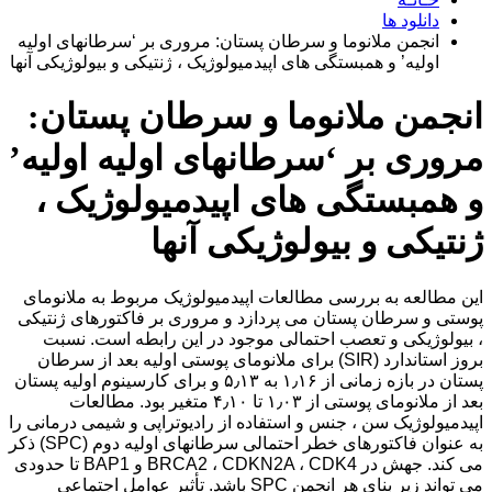
دانلود ها
انجمن ملانوما و سرطان پستان: مروری بر ‘سرطانهای اولیه
اولیه’ و همبستگی های اپیدمیولوژیک ، ژنتیکی و بیولوژیکی آنها
انجمن ملانوما و سرطان پستان:
مروری بر ‘سرطانهای اولیه اولیه’
و همبستگی های اپیدمیولوژیک ،
ژنتیکی و بیولوژیکی آنها
این مطالعه به بررسی مطالعات اپیدمیولوژیک مربوط به ملانومای
پوستی و سرطان پستان می پردازد و مروری بر فاکتورهای ژنتیکی
، بیولوژیکی و تعصب احتمالی موجود در این رابطه است. نسبت
بروز استاندارد (SIR) برای ملانومای پوستی اولیه بعد از سرطان
پستان در بازه زمانی از ۱٫۱۶ به ۵٫۱۳ و برای کارسینوم اولیه پستان
بعد از ملانومای پوستی از ۱٫۰۳ تا ۴٫۱۰ متغیر بود. مطالعات
اپیدمیولوژیک سن ، جنس و استفاده از رادیوتراپی و شیمی درمانی را
به عنوان فاکتورهای خطر احتمالی سرطانهای اولیه دوم (SPC) ذکر
می کند. جهش در BRCA2 ، CDKN2A ، CDK4 و BAP1 تا حدودی
می تواند زیر بنای هر انجمن SPC باشد. تأثیر عوامل اجتماعی