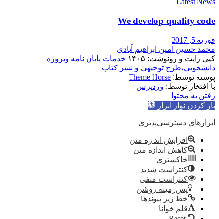
Latest News
We develop quality code
فوریه 5, 2017
محمد حسین امین ابراهیم آبادی
کپی رایت و رونوشت: ۱۴۰۵
خدمات پایان نامه وپروژه
دانشجویی،طرح توجیهی و نشر کتاب
پوسته توسط:
Theme Horse
با افتخار توسط:
وردپرس
رفتن به محتوا
باز کردن نوار ابزار
ابزارهای دسترسی‌پذیری
افزایش اندازه متن
کاهش اندازه متن
خاکستری
کنتراست شدید
کنتراست منفی
پس‌زمینه روشن
خط زیر پیوندها
قلم خوانا
Reset