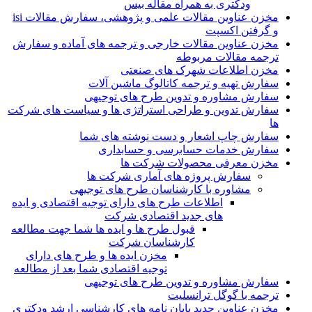
ودکتری به همراه مقاله بیس
مخزن عناوین مقالات علمی و پژوهشی، سفارش مقالات isi
و گرفتن اکسپت
مخزن عناوین مقالات خارجی و ترجمه های آماده و سفارش
ترجمه مقالات مربوطه
مخزن اطلاعات شهرک های صنعتی
سفارش تهیه و ترجمه کاتالوگ ماشین آلات
سفارش مشاوره و تدوین طرح های توجیهی
سفارش تدوین و طراحی استراتژی ها و سیاست های شرکت
ها
سفارش چاپ اشعار و دست نوشته های شما
سفارش خدمات حسابرسی و حسابداری
مخزن معرفی محصولات شرکت ها
سفارش پروژه های آماری شرکت ها
مشاوره با کارشناسان طرح های توجیهی
اطلاعات طرح های دارای توجیه اقتصادی و ایده
های جدید اقتصادی شرکت
قبول طرح ها و ایده ها شما جهت مطالعه
کارشناسان شرکت
مخزن ایده ها و طرح های دارای
توجیه اقتصادی شما بعد از مطالعه
سفارش مشاوره و تدوین طرح های توجیهی
ترجمه با گوگل ترانسلیت
مخزن عناوین جدید پایان نامه های کارشناسی ارشد ودکتری