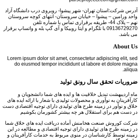
آدرس شرکت:استان تهران- شهر پیشوا- روبروی درب دانشگاه آزاد
واحد ورامین – پیشوا – خیابان سروستان- انتهای کوچه سروستان
نهم – پلاک 44- طریقه برقراری تماس با شماره تلفن
09136729270 با تلگرام و ایتا روبیکا و آی گپ بله و واتساپ برقرار
می باشد.
About Us
Lorem ipsum dolor sit amet, consectetur adipiscing elit, sed
do eiusmod tempor incididunt ut labore et dolore magna
aliqua.
ضروریات تحقق سال رونق تولید
ماه اردیبهشت تبدیل خلاقیت ها و ایده های شما دانشجویان و
کارآفرینان به نوآوری و محصولات تولیدی با شعار با ارائه ایده های
خلاق و نوآور در زمینه طرح های تولیدی دارای توجیه اقتصادی دست
در دست هم برای استقلال هر چه بیشتر کشورمان بکوشیم
شرکت کوروش صنعت هخامنش آماده دریافت ایده های خلاق شما
در زمینه طرح های تولیدی دارای توجیه اقتصادی و مطالعه در این
زمینه توسط کارشناسان در منوی مربوط به خدمات کارآفرینان و