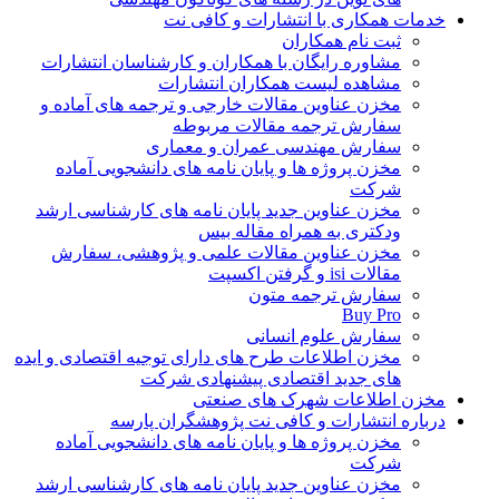
خدمات همکاری با انتشارات و کافی نت
ثبت نام همکاران
مشاوره رایگان با همکاران و کارشناسان انتشارات
مشاهده لیست همکاران انتشارات
مخزن عناوین مقالات خارجی و ترجمه های آماده و
سفارش ترجمه مقالات مربوطه
سفارش مهندسی عمران و معماری
مخزن پروژه ها و پایان نامه های دانشجویی آماده
شرکت
مخزن عناوین جدید پایان نامه های کارشناسی ارشد
ودکتری به همراه مقاله بیس
مخزن عناوین مقالات علمی و پژوهشی، سفارش
مقالات isi و گرفتن اکسپت
سفارش ترجمه متون
Buy Pro
سفارش علوم انسانی
مخزن اطلاعات طرح های دارای توجیه اقتصادی و ایده
های جدید اقتصادی پیشنهادی شرکت
مخزن اطلاعات شهرک های صنعتی
درباره انتشارات و کافی نت پژوهشگران پارسه
مخزن پروژه ها و پایان نامه های دانشجویی آماده
شرکت
مخزن عناوین جدید پایان نامه های کارشناسی ارشد