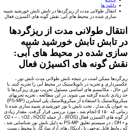
دانلود ها
انتقال طولانی مدت از ریزگردها در تابش تابش خورشید شبیه
سازی شده در محیط های آبی: نقش گونه های اکسیژن فعال
انتقال طولانی مدت از ریزگردها
در تابش تابش خورشید شبیه
سازی شده در محیط های آبی:
نقش گونه های اکسیژن فعال
ریزگردها ممکن است در نتیجه تابش طولانی مدت تابش نور ،
عکسبرداری و تجزیه در نانوپلاستیک در محیط آبی را تجربه کنند. با
این حال ، مکانیسم های اساسی مسئول تخریب نوری ریزگردها تا
حد زیادی نادیده گرفته می شوند. در این مطالعه ، تجزیه تجزیهای
میکروپلاستیک با استفاده از میکروپلاستیک پلی استایرن (PS-MP)
به عنوان یک مدل ، تحت تابش با نور خورشیدی شبیه سازی شده تا
زمانی که ۱۵۰ d انجام شد ، مورد بررسی قرار گرفت. مقدار زیادی
از گونه های اکسیژن فعال (ROS) ، از جمله O2 • – ، ۱O2 ، H2O2
و • OH ، در سیستم تعلیق PS-MP به دلیل تابش نور شناسایی شد ،
که روابط قابل توجهی با رادیکال های آزاد سازگار با محیط زیست