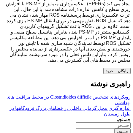
ایجاد می کند (EPFRs) . عکسبرداری متمایز از PS-MP با افزایش
زبری سطح و کاهش اندازه ذرات مشاهده شد. با این حال ، این
اثرات عکسبرداری توسط پرسشنامه ROS مهار شد ، نشان می
دهد که نسل ROS نقش مهمی در نوری انتقال PS-MP بازی کرده
است. علاوه بر این ، ROS باعث تشکیل گروههای کاربردی
اکسیداتیو بیشتر در PS-MP شد ، بنابراین پتانسیل سطح منفی و
پایداری PS-MP در آب را افزایش می دهد. این مطالعه مکانیسم
تشکیل ROS توسط نمایندگان شبیه سازی شده با تابش نور
خورشیدی و نقش بعدی آنها در عکسبرداری از نماینده مجلس را
روشن کرد ، بنابراین دانش فعلی را در مورد سرنوشت نمایندگان
مجلس در محیط های آبی گسترش می دهد.
رایگان – خرید
راهبری نوشته
رویکردهای تشخیص Clostridioides difficile در محیط مراقبت های
بهداشتی
اندازه گیری محل گرمایی داخلی در فضاهای بزرگ فرودگاهها در
طول زمستان
جستجو
جستجو