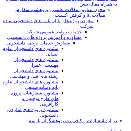
به همراه مقاله بیس
مخزن عناوین مقالات علمی و پژوهشی، سفارش
مقالات isi و گرفتن اکسپت
مخزن پروژه ها و پایان نامه های دانشجویی آماده
شرکت
خدمات روابط عمومی شرکت
مشاوره و آموزش پروژه های دانشجویی
سفارش خدمات ترجمه دانشجویی
مشاوره های دانشجویان علوم
انسانی
مشاوره های دانشجویان
مهندسی عمران
مشاوره های دانشجویان
رشته های فنی و مهندسی
مشاوره های دانشجویان علوم
پایه ومنابع طبیعی
مشاوره سفارشات پروژه
های طرح توجیهی و
کارآفرینی
مشاوره پروژه های آماری و
دانشجویی
درباره انتشارات و کافی نت پژوهشگران پارسه
خـانـه