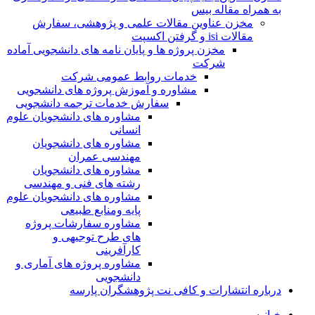
به همراه مقاله بیس
مخزن عناوین مقالات علمی و پژوهشی، سفارش
مقالات isi و گرفتن اکسپت
مخزن پروژه ها و پایان نامه های دانشجویی آماده
شرکت
خدمات روابط عمومی شرکت
مشاوره و آموزش پروژه های دانشجویی
سفارش خدمات ترجمه دانشجویی
مشاوره های دانشجویان علوم
انسانی
مشاوره های دانشجویان
مهندسی عمران
مشاوره های دانشجویان
رشته های فنی و مهندسی
مشاوره های دانشجویان علوم
پایه ومنابع طبیعی
مشاوره سفارشات پروژه
های طرح توجیهی و
کارآفرینی
مشاوره پروژه های آماری و
دانشجویی
درباره انتشارات و کافی نت پژوهشگران پارسه
خـانـه