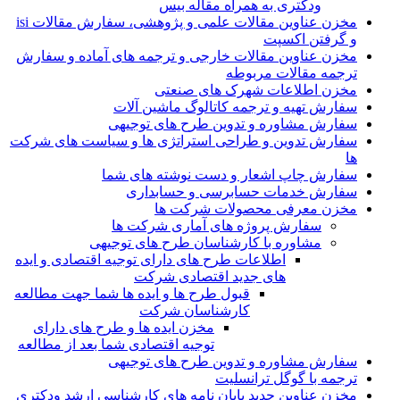
ودکتری به همراه مقاله بیس
مخزن عناوین مقالات علمی و پژوهشی، سفارش مقالات isi
و گرفتن اکسپت
مخزن عناوین مقالات خارجی و ترجمه های آماده و سفارش
ترجمه مقالات مربوطه
مخزن اطلاعات شهرک های صنعتی
سفارش تهیه و ترجمه کاتالوگ ماشین آلات
سفارش مشاوره و تدوین طرح های توجیهی
سفارش تدوین و طراحی استراتژی ها و سیاست های شرکت
ها
سفارش چاپ اشعار و دست نوشته های شما
سفارش خدمات حسابرسی و حسابداری
مخزن معرفی محصولات شرکت ها
سفارش پروژه های آماری شرکت ها
مشاوره با کارشناسان طرح های توجیهی
اطلاعات طرح های دارای توجیه اقتصادی و ایده
های جدید اقتصادی شرکت
قبول طرح ها و ایده ها شما جهت مطالعه
کارشناسان شرکت
مخزن ایده ها و طرح های دارای
توجیه اقتصادی شما بعد از مطالعه
سفارش مشاوره و تدوین طرح های توجیهی
ترجمه با گوگل ترانسلیت
مخزن عناوین جدید پایان نامه های کارشناسی ارشد ودکتری