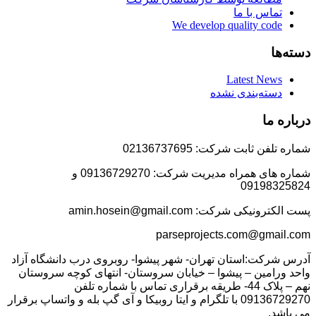
تماس با ما
We develop quality code
دسته‌ها
Latest News
دسته‌بندی نشده
درباره ما
شماره تلفن ثابت شرکت: 02136737695
شماره های همراه مدیریت شرکت: 09136729270 و
09198325824
پست الکترونیکی شرکت: amin.hosein@gmail.com
parseprojects.com@gmail.com
آدرس شرکت:استان تهران- شهر پیشوا- روبروی درب دانشگاه آزاد
واحد ورامین – پیشوا – خیابان سروستان- انتهای کوچه سروستان
نهم – پلاک 44- طریقه برقراری تماس با شماره تلفن
09136729270 با تلگرام و ایتا روبیکا و آی گپ بله و واتساپ برقرار
می باشد.