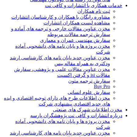
خدمات همکاری با انتشارات و کافی نت
ثبت نام همکاران
مشاوره رایگان با همکاران و کارشناسان انتشارات
مشاهده لیست همکاران انتشارات
مخزن عناوین مقالات خارجی و ترجمه های آماده و
سفارش ترجمه مقالات مربوطه
سفارش مهندسی عمران و معماری
مخزن پروژه ها و پایان نامه های دانشجویی آماده
شرکت
مخزن عناوین جدید پایان نامه های کارشناسی ارشد
ودکتری به همراه مقاله بیس
مخزن عناوین مقالات علمی و پژوهشی، سفارش
مقالات isi و گرفتن اکسپت
سفارش ترجمه متون
Buy Pro
سفارش علوم انسانی
مخزن اطلاعات طرح های دارای توجیه اقتصادی و ایده
های جدید اقتصادی پیشنهادی شرکت
مخزن اطلاعات شهرک های صنعتی
درباره انتشارات و کافی نت پژوهشگران پارسه
مخزن پروژه ها و پایان نامه های دانشجویی آماده
شرکت
مخزن عناوین جدید پایان نامه های کارشناسی ارشد