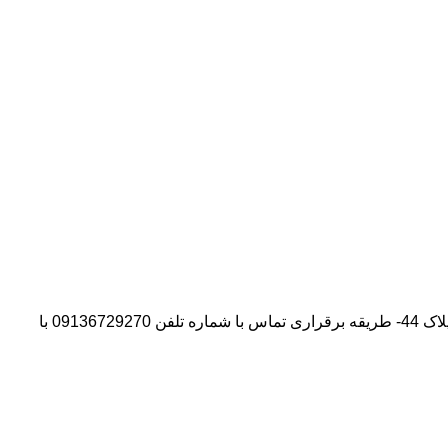
آدرس شرکت:استان تهران- شهر پیشوا- روبروی درب دانشگاه آزاد واحد ورامین – پیشوا – خیابان سروستان- انتهای کوچه سروستان نهم – پلاک 44- طریقه برقراری تماس با شماره تلفن 09136729270 با