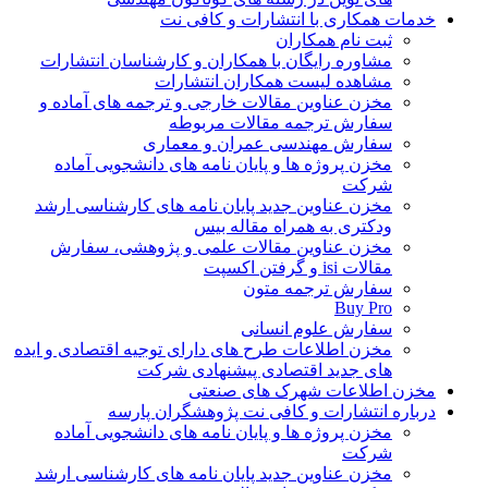
خدمات همکاری با انتشارات و کافی نت
ثبت نام همکاران
مشاوره رایگان با همکاران و کارشناسان انتشارات
مشاهده لیست همکاران انتشارات
مخزن عناوین مقالات خارجی و ترجمه های آماده و
سفارش ترجمه مقالات مربوطه
سفارش مهندسی عمران و معماری
مخزن پروژه ها و پایان نامه های دانشجویی آماده
شرکت
مخزن عناوین جدید پایان نامه های کارشناسی ارشد
ودکتری به همراه مقاله بیس
مخزن عناوین مقالات علمی و پژوهشی، سفارش
مقالات isi و گرفتن اکسپت
سفارش ترجمه متون
Buy Pro
سفارش علوم انسانی
مخزن اطلاعات طرح های دارای توجیه اقتصادی و ایده
های جدید اقتصادی پیشنهادی شرکت
مخزن اطلاعات شهرک های صنعتی
درباره انتشارات و کافی نت پژوهشگران پارسه
مخزن پروژه ها و پایان نامه های دانشجویی آماده
شرکت
مخزن عناوین جدید پایان نامه های کارشناسی ارشد