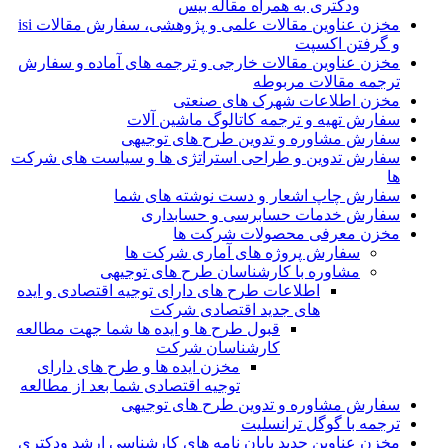
ودکتری به همراه مقاله بیس
مخزن عناوین مقالات علمی و پژوهشی، سفارش مقالات isi
و گرفتن اکسپت
مخزن عناوین مقالات خارجی و ترجمه های آماده و سفارش
ترجمه مقالات مربوطه
مخزن اطلاعات شهرک های صنعتی
سفارش تهیه و ترجمه کاتالوگ ماشین آلات
سفارش مشاوره و تدوین طرح های توجیهی
سفارش تدوین و طراحی استراتژی ها و سیاست های شرکت
ها
سفارش چاپ اشعار و دست نوشته های شما
سفارش خدمات حسابرسی و حسابداری
مخزن معرفی محصولات شرکت ها
سفارش پروژه های آماری شرکت ها
مشاوره با کارشناسان طرح های توجیهی
اطلاعات طرح های دارای توجیه اقتصادی و ایده
های جدید اقتصادی شرکت
قبول طرح ها و ایده ها شما جهت مطالعه
کارشناسان شرکت
مخزن ایده ها و طرح های دارای
توجیه اقتصادی شما بعد از مطالعه
سفارش مشاوره و تدوین طرح های توجیهی
ترجمه با گوگل ترانسلیت
مخزن عناوین جدید پایان نامه های کارشناسی ارشد ودکتری