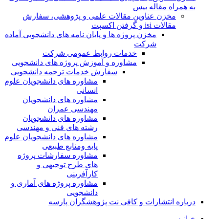
به همراه مقاله بیس
مخزن عناوین مقالات علمی و پژوهشی، سفارش
مقالات isi و گرفتن اکسپت
مخزن پروژه ها و پایان نامه های دانشجویی آماده
شرکت
خدمات روابط عمومی شرکت
مشاوره و آموزش پروژه های دانشجویی
سفارش خدمات ترجمه دانشجویی
مشاوره های دانشجویان علوم
انسانی
مشاوره های دانشجویان
مهندسی عمران
مشاوره های دانشجویان
رشته های فنی و مهندسی
مشاوره های دانشجویان علوم
پایه ومنابع طبیعی
مشاوره سفارشات پروژه
های طرح توجیهی و
کارآفرینی
مشاوره پروژه های آماری و
دانشجویی
درباره انتشارات و کافی نت پژوهشگران پارسه
خـانـه