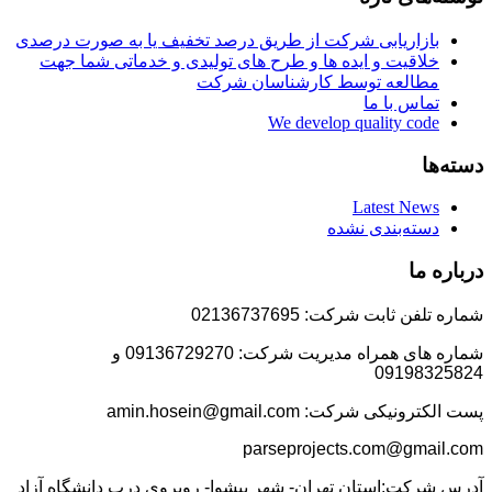
بازاریابی شرکت از طریق درصد تخفیف یا به صورت درصدی
خلاقیت و ایده ها و طرح های تولیدی و خدماتی شما جهت
مطالعه توسط کارشناسان شرکت
تماس با ما
We develop quality code
دسته‌ها
Latest News
دسته‌بندی نشده
درباره ما
شماره تلفن ثابت شرکت: 02136737695
شماره های همراه مدیریت شرکت: 09136729270 و
09198325824
پست الکترونیکی شرکت: amin.hosein@gmail.com
parseprojects.com@gmail.com
آدرس شرکت:استان تهران- شهر پیشوا- روبروی درب دانشگاه آزاد