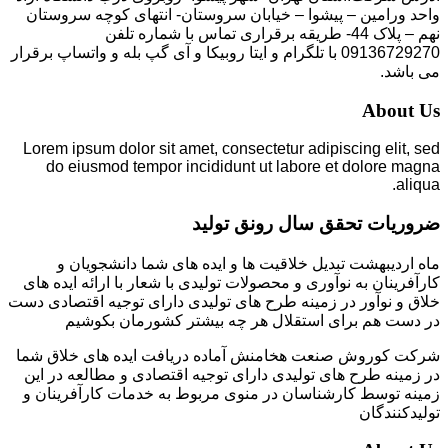
واحد ورامین – پیشوا – خیابان سروستان- انتهای کوچه سروستان
نهم – پلاک 44- طریقه برقراری تماس با شماره تلفن
09136729270 با تلگرام و ایتا روبیکا و آی گپ بله و واتساپ برقرار
می باشد.
About Us
Lorem ipsum dolor sit amet, consectetur adipiscing elit, sed
do eiusmod tempor incididunt ut labore et dolore magna
aliqua.
ضروریات تحقق سال رونق تولید
ماه اردیبهشت تبدیل خلاقیت ها و ایده های شما دانشجویان و
کارآفرینان به نوآوری و محصولات تولیدی با شعار با ارائه ایده های
خلاق و نوآور در زمینه طرح های تولیدی دارای توجیه اقتصادی دست
در دست هم برای استقلال هر چه بیشتر کشورمان بکوشیم
شرکت کوروش صنعت هخامنش آماده دریافت ایده های خلاق شما
در زمینه طرح های تولیدی دارای توجیه اقتصادی و مطالعه در این
زمینه توسط کارشناسان در منوی مربوط به خدمات کارآفرینان و
تولیدکنندگان