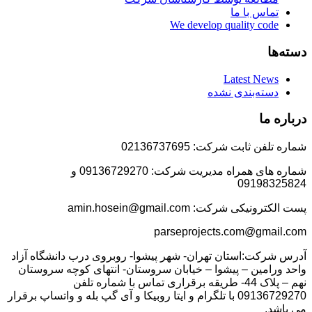
تماس با ما
We develop quality code
دسته‌ها
Latest News
دسته‌بندی نشده
درباره ما
شماره تلفن ثابت شرکت: 02136737695
شماره های همراه مدیریت شرکت: 09136729270 و
09198325824
پست الکترونیکی شرکت: amin.hosein@gmail.com
parseprojects.com@gmail.com
آدرس شرکت:استان تهران- شهر پیشوا- روبروی درب دانشگاه آزاد
واحد ورامین – پیشوا – خیابان سروستان- انتهای کوچه سروستان
نهم – پلاک 44- طریقه برقراری تماس با شماره تلفن
09136729270 با تلگرام و ایتا روبیکا و آی گپ بله و واتساپ برقرار
می باشد.