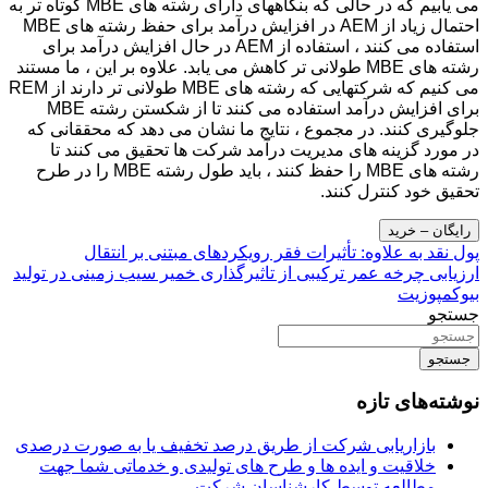
می یابیم که در حالی که بنگاههای دارای رشته های MBE کوتاه تر به
احتمال زیاد از AEM در افزایش درآمد برای حفظ رشته های MBE
استفاده می کنند ، استفاده از AEM در حال افزایش درآمد برای
رشته های MBE طولانی تر کاهش می یابد. علاوه بر این ، ما مستند
می کنیم که شرکتهایی که رشته های MBE طولانی تر دارند از REM
برای افزایش درآمد استفاده می کنند تا از شکستن رشته MBE
جلوگیری کنند. در مجموع ، نتایج ما نشان می دهد که محققانی که
در مورد گزینه های مدیریت درآمد شرکت ها تحقیق می کنند تا
رشته های MBE را حفظ کنند ، باید طول رشته MBE را در طرح
تحقیق خود کنترل کنند.
رایگان – خرید
راهبری
پول نقد به علاوه: تأثیرات فقر رویکردهای مبتنی بر انتقال
ارزیابی چرخه عمر ترکیبی از تاثیرگذاری خمیر سیب زمینی در تولید
نوشته
بیوکمپوزیت
جستجو
جستجو
نوشته‌های تازه
بازاریابی شرکت از طریق درصد تخفیف یا به صورت درصدی
خلاقیت و ایده ها و طرح های تولیدی و خدماتی شما جهت
مطالعه توسط کارشناسان شرکت