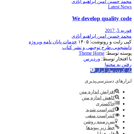
محمد حسین امین ابراهیم آبادی
Latest News
We develop quality code
فوریه 5, 2017
محمد حسین امین ابراهیم آبادی
کپی رایت و رونوشت: ۱۴۰۵
خدمات پایان نامه وپروژه
دانشجویی،طرح توجیهی و نشر کتاب
پوسته توسط:
Theme Horse
با افتخار توسط:
وردپرس
رفتن به محتوا
باز کردن نوار ابزار
ابزارهای دسترسی‌پذیری
افزایش اندازه متن
کاهش اندازه متن
خاکستری
کنتراست شدید
کنتراست منفی
پس‌زمینه روشن
خط زیر پیوندها
قلم خوانا