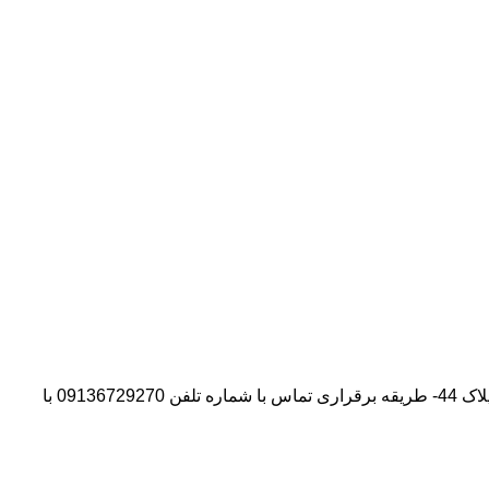
آدرس شرکت:استان تهران- شهر پیشوا- روبروی درب دانشگاه آزاد واحد ورامین – پیشوا – خیابان سروستان- انتهای کوچه سروستان نهم – پلاک 44- طریقه برقراری تماس با شماره تلفن 09136729270 با