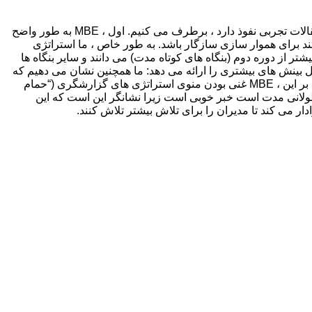
در این مطالعه ، ما چندین ایده رایج در مورد جلسه یا ضرب و شتم پدیده انتظارات / آستانه ها (MBE) را که در طراحی تحقیقات بسیاری از مقالات تجربی نفوذ دارد ، برطرف می کنیم. اول ، MBE به طور واضح
 گذارد. سوم ، MBE ممکن است با استراتژی گزارشگری مستند برای هموار سازی سازگار باشد. به طور خاص ، ما استراتژی
ز شرکتهایی را که در یک بازی دو دوره ای در MBE شرکت می کنند ، توصیف می کنیم. برخی از بنگاهها در دوره اول MBE را بیشتر از دوره دوم (بنگاه های کوتاه مدت) می دانند و سایر بنگاه ها
لیل بینش های بیشتری را ارائه می دهد: ما همچنین نشان می دهیم که
MBE ، با مقدار کمی ، به دلیل گزارش حقیقت آشکار می شود ، زیرا حاشیه بسیار ناچیز طراحی شده است تا با حقیقت متفاوت باشد. علاوه بر این ، MBE غنی بودن منوی استراتژی های گزارشگری (“حمام
، “رزرو کوکی ، شیشه” و ضرب و شتم آستانه حاشیه) را توضیح می دهد. علاوه بر این ، MBE هنگامی که شرکت یک شرکت MBE طولانی مدت است خبر خوبی است زیرا نشانگر این است که این