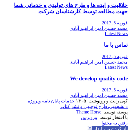
خلاقیت و ایده ها و طرح های تولیدی و خدماتی شما
جهت مطالعه توسط کارشناسان شرکت
فوریه 5, 2017
محمد حسین امین ابراهیم آبادی
Latest News
تماس با ما
فوریه 5, 2017
محمد حسین امین ابراهیم آبادی
Latest News
We develop quality code
فوریه 5, 2017
محمد حسین امین ابراهیم آبادی
کپی رایت و رونوشت: ۱۴۰۵
خدمات پایان نامه وپروژه
دانشجویی،طرح توجیهی و نشر کتاب
پوسته توسط:
Theme Horse
با افتخار توسط:
وردپرس
رفتن به محتوا
باز کردن نوار ابزار