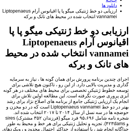
دانلود ها
ارزیابی دو خط ژنتیکی میگو پا پا اقیانوس آرام Liptopenaeus
vannamei انتخاب شده در محیط های تانک و برکه
ارزیابی دو خط ژنتیکی میگو پا پا
اقیانوس آرام Liptopenaeus
vannamei انتخاب شده در محیط
های تانک و برکه
اجرای چندین برنامه پرورش برای همان گونه ها ، نیاز به سرمایه
گذاری و مدیریت بالایی دارد. از این رو ، تاکنون هیچ تلاشی برای
توسعه خطوط ژنتیکی تخصصی برای محیط های مختلف در هر گونه
آبزی پروری صورت نگرفته است. این مطالعه اولین تلاش برای
انجام یک ارزیابی ژنتیکی جامع از برنامه های اصلاح نژاد برای رشد
بهتر در دو خط Liptopenaeus vannamei است که در دو مخزن و
حوضچه ها در سه نسل از سال ۲۰۱۴ تا ۲۰۱۷ انتخاب شده اند.
شجره نامه شامل ۹۵،۶۹۶ فرد میگو (فرزندان ۳۵۲ مشترک) sires
و ۴۲۳dams). تجزیه و تحلیل ژنتیکی برای هر خط و محیط به طور
جداگانه انجام شد ، با استفاده از حداکثر احتمال محدود و رویکردهای