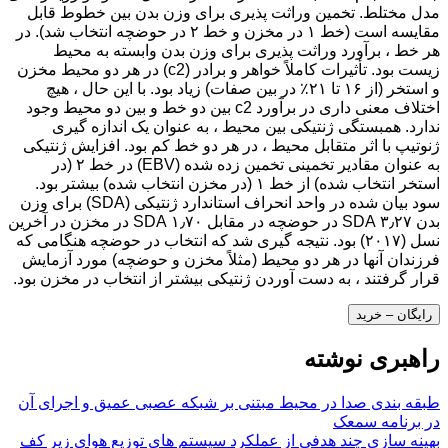
مدل مختلط. تخمین وراثت پذیری برای وزن بدن بین خطوط قابل
مقایسه است (خط ۱ در مخزن و خط ۲ در حوضچه انتخاب شد). در
هر خط ، برآورد وراثت پذیری برای وزن بدن وابسته به محیط
زیست بود. تأثیرات کاملاً خواهر و برادر (c2) در هر دو محیط مخزن
و استخر (از ۱۶ تا ۲۱٪ در بین صفات) زیاد بود. با این حال ، هیچ
اختلاف معنی داری در برآورد c2 بین دو خط و بین دو محیط وجود
ندارد. همبستگی ژنتیکی بین محیط ، به عنوان یک اندازه گیری
ژنوتیپ با اثر متقابل محیط ، در هر دو خط کم بود. افزایش ژنتیکی
به عنوان مقادیر تخمینی تخمین زده شده (EBV) در خط ۲ (در
استخر انتخاب شده) از خط ۱ (در مخزن انتخاب شده) بیشتر بود.
سود بیان شده در واحد انحراف استاندارد ژنتیکی (SDA) برای وزن
بدن ۳٫۲۷ SDA در حوضچه در مقابل ۱٫۷۰ SDA در مخزن در آخرین
نسل (۲۰۱۷) بود. نتیجه گیری شد که انتخاب در حوضچه هنگامی که
فرزندان آنها در هر دو محیط (مثلاً مخزن و حوضچه) مورد آزمایش
قرار گرفتند ، به دست آوردن ژنتیکی بیشتر از انتخاب در مخزن بود.
رایگان – خرید
راهبری نوشته
طبقه بندی صدا در محیط مبتنی بر شبکه عصبی عمیق و اجرای آن
در برنامه سمعک
بهینه سازی چند هدفی از عملکرد سیستم های توزیع هوای زیر کف