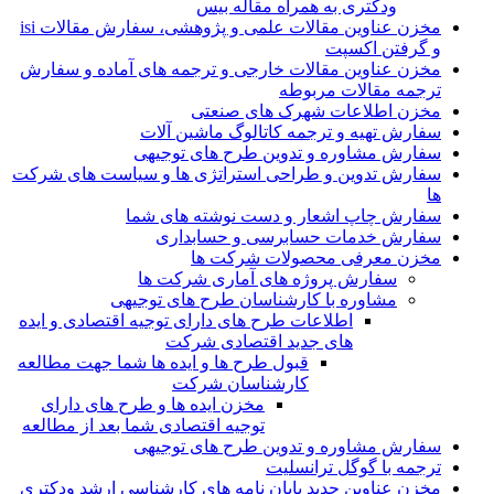
ودکتری به همراه مقاله بیس
مخزن عناوین مقالات علمی و پژوهشی، سفارش مقالات isi
و گرفتن اکسپت
مخزن عناوین مقالات خارجی و ترجمه های آماده و سفارش
ترجمه مقالات مربوطه
مخزن اطلاعات شهرک های صنعتی
سفارش تهیه و ترجمه کاتالوگ ماشین آلات
سفارش مشاوره و تدوین طرح های توجیهی
سفارش تدوین و طراحی استراتژی ها و سیاست های شرکت
ها
سفارش چاپ اشعار و دست نوشته های شما
سفارش خدمات حسابرسی و حسابداری
مخزن معرفی محصولات شرکت ها
سفارش پروژه های آماری شرکت ها
مشاوره با کارشناسان طرح های توجیهی
اطلاعات طرح های دارای توجیه اقتصادی و ایده
های جدید اقتصادی شرکت
قبول طرح ها و ایده ها شما جهت مطالعه
کارشناسان شرکت
مخزن ایده ها و طرح های دارای
توجیه اقتصادی شما بعد از مطالعه
سفارش مشاوره و تدوین طرح های توجیهی
ترجمه با گوگل ترانسلیت
مخزن عناوین جدید پایان نامه های کارشناسی ارشد ودکتری