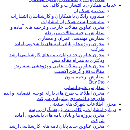
خدمات همکاری با انتشارات و کافی نت
ثبت نام همکاران
مشاوره رایگان با همکاران و کارشناسان انتشارات
مشاهده لیست همکاران انتشارات
مخزن عناوین مقالات خارجی و ترجمه های آماده و
سفارش ترجمه مقالات مربوطه
سفارش مهندسی عمران و معماری
مخزن پروژه ها و پایان نامه های دانشجویی آماده
شرکت
مخزن عناوین جدید پایان نامه های کارشناسی ارشد
ودکتری به همراه مقاله بیس
مخزن عناوین مقالات علمی و پژوهشی، سفارش
مقالات isi و گرفتن اکسپت
سفارش ترجمه متون
Buy Pro
سفارش علوم انسانی
مخزن اطلاعات طرح های دارای توجیه اقتصادی و ایده
های جدید اقتصادی پیشنهادی شرکت
مخزن اطلاعات شهرک های صنعتی
درباره انتشارات و کافی نت پژوهشگران پارسه
مخزن پروژه ها و پایان نامه های دانشجویی آماده
شرکت
مخزن عناوین جدید پایان نامه های کارشناسی ارشد