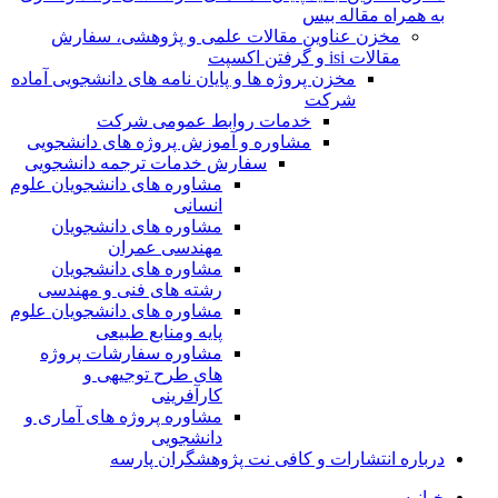
به همراه مقاله بیس
مخزن عناوین مقالات علمی و پژوهشی، سفارش
مقالات isi و گرفتن اکسپت
مخزن پروژه ها و پایان نامه های دانشجویی آماده
شرکت
خدمات روابط عمومی شرکت
مشاوره و آموزش پروژه های دانشجویی
سفارش خدمات ترجمه دانشجویی
مشاوره های دانشجویان علوم
انسانی
مشاوره های دانشجویان
مهندسی عمران
مشاوره های دانشجویان
رشته های فنی و مهندسی
مشاوره های دانشجویان علوم
پایه ومنابع طبیعی
مشاوره سفارشات پروژه
های طرح توجیهی و
کارآفرینی
مشاوره پروژه های آماری و
دانشجویی
درباره انتشارات و کافی نت پژوهشگران پارسه
خـانـه