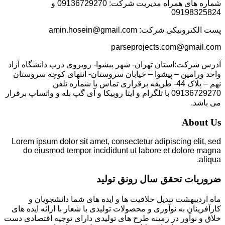
شماره های همراه مدیریت شرکت: 09136729270 و
09198325824
پست الکترونیکی شرکت: amin.hosein@gmail.com
parseprojects.com@gmail.com
آدرس شرکت:استان تهران- شهر پیشوا- روبروی درب دانشگاه آزاد
واحد ورامین – پیشوا – خیابان سروستان- انتهای کوچه سروستان
نهم – پلاک 44- طریقه برقراری تماس با شماره تلفن
09136729270 با تلگرام و ایتا روبیکا و آی گپ بله و واتساپ برقرار
می باشد.
About Us
Lorem ipsum dolor sit amet, consectetur adipiscing elit, sed
do eiusmod tempor incididunt ut labore et dolore magna
aliqua.
ضروریات تحقق سال رونق تولید
ماه اردیبهشت تبدیل خلاقیت ها و ایده های شما دانشجویان و
کارآفرینان به نوآوری و محصولات تولیدی با شعار با ارائه ایده های
خلاق و نوآور در زمینه طرح های تولیدی دارای توجیه اقتصادی دست