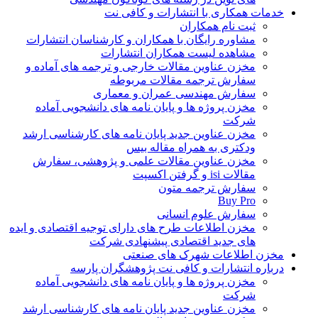
خدمات همکاری با انتشارات و کافی نت
ثبت نام همکاران
مشاوره رایگان با همکاران و کارشناسان انتشارات
مشاهده لیست همکاران انتشارات
مخزن عناوین مقالات خارجی و ترجمه های آماده و
سفارش ترجمه مقالات مربوطه
سفارش مهندسی عمران و معماری
مخزن پروژه ها و پایان نامه های دانشجویی آماده
شرکت
مخزن عناوین جدید پایان نامه های کارشناسی ارشد
ودکتری به همراه مقاله بیس
مخزن عناوین مقالات علمی و پژوهشی، سفارش
مقالات isi و گرفتن اکسپت
سفارش ترجمه متون
Buy Pro
سفارش علوم انسانی
مخزن اطلاعات طرح های دارای توجیه اقتصادی و ایده
های جدید اقتصادی پیشنهادی شرکت
مخزن اطلاعات شهرک های صنعتی
درباره انتشارات و کافی نت پژوهشگران پارسه
مخزن پروژه ها و پایان نامه های دانشجویی آماده
شرکت
مخزن عناوین جدید پایان نامه های کارشناسی ارشد