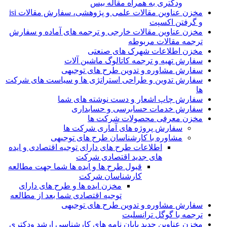
ودکتری به همراه مقاله بیس
مخزن عناوین مقالات علمی و پژوهشی، سفارش مقالات isi
و گرفتن اکسپت
مخزن عناوین مقالات خارجی و ترجمه های آماده و سفارش
ترجمه مقالات مربوطه
مخزن اطلاعات شهرک های صنعتی
سفارش تهیه و ترجمه کاتالوگ ماشین آلات
سفارش مشاوره و تدوین طرح های توجیهی
سفارش تدوین و طراحی استراتژی ها و سیاست های شرکت
ها
سفارش چاپ اشعار و دست نوشته های شما
سفارش خدمات حسابرسی و حسابداری
مخزن معرفی محصولات شرکت ها
سفارش پروژه های آماری شرکت ها
مشاوره با کارشناسان طرح های توجیهی
اطلاعات طرح های دارای توجیه اقتصادی و ایده
های جدید اقتصادی شرکت
قبول طرح ها و ایده ها شما جهت مطالعه
کارشناسان شرکت
مخزن ایده ها و طرح های دارای
توجیه اقتصادی شما بعد از مطالعه
سفارش مشاوره و تدوین طرح های توجیهی
ترجمه با گوگل ترانسلیت
مخزن عناوین جدید پایان نامه های کارشناسی ارشد ودکتری