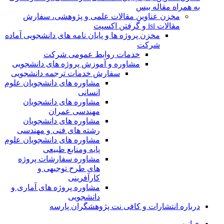
به همراه مقاله بیس
مخزن عناوین مقالات علمی و پژوهشی، سفارش
مقالات isi و گرفتن اکسپت
مخزن پروژه ها و پایان نامه های دانشجویی آماده
شرکت
خدمات روابط عمومی شرکت
مشاوره و آموزش پروژه های دانشجویی
سفارش خدمات ترجمه دانشجویی
مشاوره های دانشجویان علوم
انسانی
مشاوره های دانشجویان
مهندسی عمران
مشاوره های دانشجویان
رشته های فنی و مهندسی
مشاوره های دانشجویان علوم
پایه ومنابع طبیعی
مشاوره سفارشات پروژه
های طرح توجیهی و
کارآفرینی
مشاوره پروژه های آماری و
دانشجویی
درباره انتشارات و کافی نت پژوهشگران پارسه
خـانـه