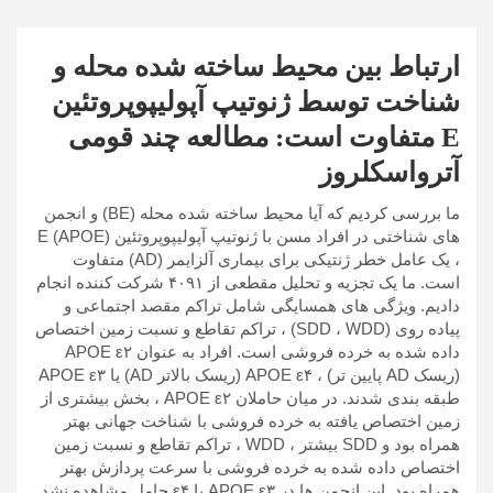
ارتباط بین محیط ساخته شده محله و
شناخت توسط ژنوتیپ آپولیپوپروتئین
E متفاوت است: مطالعه چند قومی
آترواسکلروز
ما بررسی کردیم که آیا محیط ساخته شده محله (BE) و انجمن
های شناختی در افراد مسن با ژنوتیپ آپولیپوپروتئین E (APOE)
، یک عامل خطر ژنتیکی برای بیماری آلزایمر (AD) متفاوت
است. ما یک تجزیه و تحلیل مقطعی از ۴۰۹۱ شرکت کننده انجام
دادیم. ویژگی های همسایگی شامل تراکم مقصد اجتماعی و
پیاده روی (SDD ، WDD) ، تراکم تقاطع و نسبت زمین اختصاص
داده شده به خرده فروشی است. افراد به عنوان APOE ε۲
(ریسک AD پایین تر) ، APOE ε۴ (ریسک بالاتر AD) یا APOE ε۳
طبقه بندی شدند. در میان حاملان APOE ε۲ ، بخش بیشتری از
زمین اختصاص یافته به خرده فروشی با شناخت جهانی بهتر
همراه بود و SDD بیشتر ، WDD ، تراکم تقاطع و نسبت زمین
اختصاص داده شده به خرده فروشی با سرعت پردازش بهتر
همراه بود. این انجمن ها در APOE ε۳ یا ε۴ حامل مشاهده نشد.