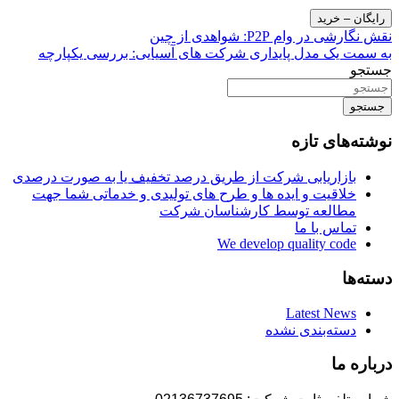
رایگان – خرید
راهبری
نقش نگارشی در وام P2P: شواهدی از چین
به سمت یک مدل پایداری شرکت های آسیایی: بررسی یکپارچه
نوشته
جستجو
جستجو
نوشته‌های تازه
بازاریابی شرکت از طریق درصد تخفیف یا به صورت درصدی
خلاقیت و ایده ها و طرح های تولیدی و خدماتی شما جهت
مطالعه توسط کارشناسان شرکت
تماس با ما
We develop quality code
دسته‌ها
Latest News
دسته‌بندی نشده
درباره ما