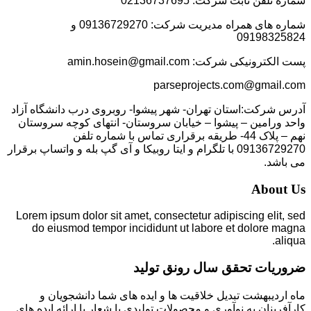
شماره تلفن ثابت شرکت: 02136737695
شماره های همراه مدیریت شرکت: 09136729270 و
09198325824
پست الکترونیکی شرکت: amin.hosein@gmail.com
parseprojects.com@gmail.com
آدرس شرکت:استان تهران- شهر پیشوا- روبروی درب دانشگاه آزاد
واحد ورامین – پیشوا – خیابان سروستان- انتهای کوچه سروستان
نهم – پلاک 44- طریقه برقراری تماس با شماره تلفن
09136729270 با تلگرام و ایتا روبیکا و آی گپ بله و واتساپ برقرار
می باشد.
About Us
Lorem ipsum dolor sit amet, consectetur adipiscing elit, sed
do eiusmod tempor incididunt ut labore et dolore magna
aliqua.
ضروریات تحقق سال رونق تولید
ماه اردیبهشت تبدیل خلاقیت ها و ایده های شما دانشجویان و
کارآفرینان به نوآوری و محصولات تولیدی با شعار با ارائه ایده های