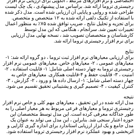
اختصاصی و نرم افزارهای مرتبط ، الگویی برای ارزیابی نرم افزار
رجیستری تروما ارائه شد. براساس مدل پیشنهادی ، یک چک لیست
طراحی شده و روایی و پایایی آن ارزیابی شده است. مدل ذکر شده
با استفاده از تکنیک دلفی ارائه شده به ۱۲ متخصص و متخصص.
برای تجزیه و تحلیل نتایج ، ضریب توافق شده ۷۵٪ به منظور اعمال
تغییرات تعیین شد. سرانجام ، هنگامی که این مدل توسط
کارشناسان و متخصصان تصویب شد ، نسخه نهایی مدل ارزیابی
برای نرم افزار رجیستری تروما ارائه شد.
نتایج
برای ارزیابی معیارهای نرم افزار ثبت تروما ، دو گروه ارائه شد: ۱-
معیارهای عمومی ، ۲- معیارهای خاص. معیارهای عمومی نرم افزار
رجیستری تروما به چهار دسته اصلی شامل: ۱- قابلیت استفاده ، ۲-
امنیت ، ۳- قابلیت حفظ و ۴-قابلیت همکاری. معیارهای خاص به
چهار دسته اصلی شامل: ۱- ارسال داده ها و ورود ، ۲- گزارش ، ۳-
کنترل کیفیت ، ۴- تصمیم گیری و پشتیبانی تحقیق تقسیم می شود.
نتیجه
مدل ارائه شده در این تحقیق ، معیارهای مهم کلی و خاص نرم افزار
رجیستری تروما و معیارهای فرعی مربوط به هر معیار اصلی را به
طور جداگانه معرفی کرده است. این مدل توسط متخصصان این
حوزه اعتبار سنجی شد. بنابراین ، این مدل می تواند به عنوان یک
مدل جامع و یک ابزار ارزیابی استاندارد برای اندازه گیری کارایی و
اثربخشی و بهبود عملکرد نرم افزار رجیستری تروما استفاده شود.