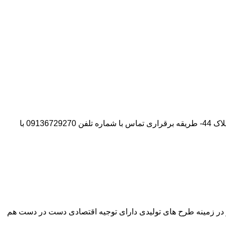
آدرس شرکت:استان تهران- شهر پیشوا- روبروی درب دانشگاه آزاد واحد ورامین – پیشوا – خیابان سروستان- انتهای کوچه سروستان نهم – پلاک 44- طریقه برقراری تماس با شماره تلفن 09136729270 با
وآور در زمینه طرح های تولیدی دارای توجیه اقتصادی دست در دست هم