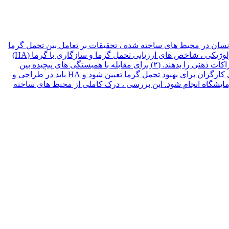
نسان در محیط های ساخته شده ، تحقیقات بر تعامل بین تحمل گرما
و محیط ها متمرکز شده اند. در این مقاله پیشرفت در ادبیات مربوط به ارزیابی و بهبود تحمل گرما در سه زمینه: پارامترهای محیطی و فیزیولوژیکی ، شاخص های ارزیابی تحمل گرما و سازگاری با گرما (HA)
خلاصه می شود. این بررسی منجر به چهار نتیجه گیری می شود: (۱) شاخص های آینده برای کاهش تفاوت های فردی باید اولویت اصلی به ادراکات ذهنی را بدهند. (۲) برای مقابله با همبستگی های پیچیده بین
محیط های گرم و تحمل گرما باید تکنیک های یادگیری ماشینی مبتنی بر داده های بزرگ اتخاذ شود. (۳) یک رژیم آموزش مطلوب HA باید برای کارگران برای بهبود تحمل گرما تعیین شود و HA باید در طراحی و
بیشتر باید برای اصلاح یافته های مبتنی بر آزمایشگاه انجام شود. این بررسی ، درک کاملی از محیط های ساخته