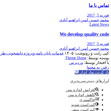
تماس با ما
فوریه 5, 2017
محمد حسین امین ابراهیم آبادی
Latest News
We develop quality code
فوریه 5, 2017
محمد حسین امین ابراهیم آبادی
کپی رایت و رونوشت: ۱۴۰۵
خدمات پایان نامه وپروژه دانشجویی،طر
پوسته توسط:
Theme Horse
با افتخار توسط:
وردپرس
رفتن به محتوا
باز کردن نوار ابزار
ابزارهای دسترسی‌پذیری
افزایش اندازه متن
کاهش اندازه متن
خاکستری
کنتراست شدید
کنتراست منفی