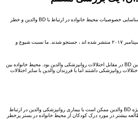
هدف ما بررسی سیستماتیک مطالعات غیر تجربی اختلال دوقطبی والدین (BD) ، محیط فعلی خانواده و اختلالات روانپزشکی فرزندان برای شناسایی خصوصیات محیط خانواده در ارتباط با BD والدین و خطر
CINAHL ، Embase ، PsycINFO و PubMed با استفاده از اصطلاحات MeSH برای شناسایی مطالعات در مورد فرزندان والدین BD که تا سپتامبر ۲۰۱۷ منتشر شده اند ، جستجو شدند. ما نسبت شیوع و
از ۱۰۴۵۴ سند منحصر به فرد بازیابی ، ما ۱۳ مطالعه را شامل شد. سازگارترین یافته انسجام گزارش شده والدین در خانواده های دارای والدین BD در مقابل اختلالات روانپزشکی والدین بود. محیط خانواده بین
 نسبت به فرزندان والدین فاقد اختلالات روانپزشکی داشتند اما با فرزندان والدین با سایر اختلالات
محیط خانواده در خانواده های دارای والدین BD ناهمگن است. الگوی یافته ها در مطالعات نشان می دهد که مشکلات خانوادگی به ویژه به ویژه BD والدین ممکن است با بیماری روانپزشکی والدین در ارتباط
طالعه بیشتر در مورد درک کودکان از محیط خانواده در بستر پرخطر