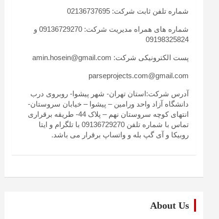
شماره تلفن ثابت شرکت: 02136737695
شماره های همراه مدیریت شرکت: 09136729270 و
09198325824
پست الکترونیکی شرکت: amin.hosein@gmail.com
parseprojects.com@gmail.com
آدرس شرکت:استان تهران- شهر پیشوا- روبروی درب
دانشگاه آزاد واحد ورامین – پیشوا – خیابان سروستان-
انتهای کوچه سروستان نهم – پلاک 44- طریقه برقراری
تماس با شماره تلفن 09136729270 با تلگرام و ایتا
روبیکا و آی گپ بله و واتساپ برقرار می باشد.
About Us