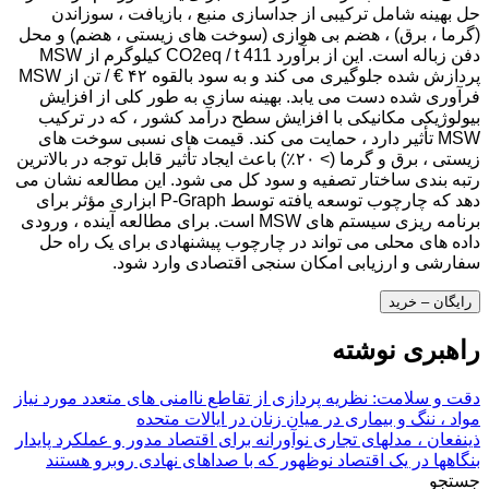
حل بهینه شامل ترکیبی از جداسازی منبع ، بازیافت ، سوزاندن
(گرما ، برق) ، هضم بی هوازی (سوخت های زیستی ، هضم) و محل
دفن زباله است. این از برآورد CO2eq / t 411 کیلوگرم از MSW
پردازش شده جلوگیری می کند و به سود بالقوه ۴۲ € / تن از MSW
فرآوری شده دست می یابد. بهینه سازی به طور کلی از افزایش
بیولوژیکی مکانیکی با افزایش سطح درآمد کشور ، که در ترکیب
MSW تأثیر دارد ، حمایت می کند. قیمت های نسبی سوخت های
زیستی ، برق و گرما (> ۲۰٪) باعث ایجاد تأثیر قابل توجه در بالاترین
رتبه بندی ساختار تصفیه و سود کل می شود. این مطالعه نشان می
دهد که چارچوب توسعه یافته توسط P-Graph ابزاری مؤثر برای
برنامه ریزی سیستم های MSW است. برای مطالعه آینده ، ورودی
داده های محلی می تواند در چارچوب پیشنهادی برای یک راه حل
سفارشی و ارزیابی امکان سنجی اقتصادی وارد شود.
رایگان – خرید
راهبری نوشته
دقت و سلامت: نظریه پردازی از تقاطع ناامنی های متعدد مورد نیاز
مواد ، ننگ و بیماری در میان زنان در ایالات متحده
ذینفعان ، مدلهای تجاری نوآورانه برای اقتصاد مدور و عملکرد پایدار
بنگاهها در یک اقتصاد نوظهور که با صداهای نهادی روبرو هستند
جستجو