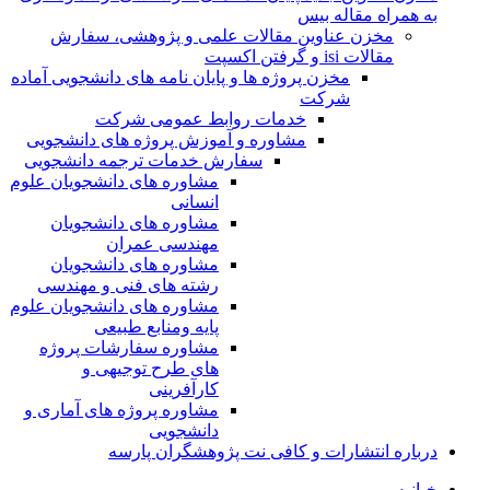
به همراه مقاله بیس
مخزن عناوین مقالات علمی و پژوهشی، سفارش
مقالات isi و گرفتن اکسپت
مخزن پروژه ها و پایان نامه های دانشجویی آماده
شرکت
خدمات روابط عمومی شرکت
مشاوره و آموزش پروژه های دانشجویی
سفارش خدمات ترجمه دانشجویی
مشاوره های دانشجویان علوم
انسانی
مشاوره های دانشجویان
مهندسی عمران
مشاوره های دانشجویان
رشته های فنی و مهندسی
مشاوره های دانشجویان علوم
پایه ومنابع طبیعی
مشاوره سفارشات پروژه
های طرح توجیهی و
کارآفرینی
مشاوره پروژه های آماری و
دانشجویی
درباره انتشارات و کافی نت پژوهشگران پارسه
خـانـه