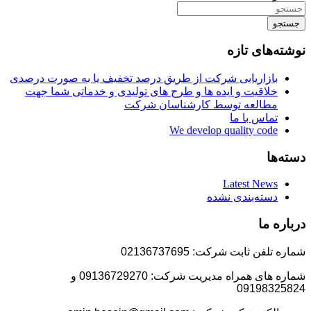
جستجو
نوشته‌های تازه
بازاریابی شرکت از طریق درصد تخفیف یا به صورت درصدی
خلاقیت و ایده ها و طرح های تولیدی و خدماتی شما جهت
مطالعه توسط کارشناسان شرکت
تماس با ما
We develop quality code
دسته‌ها
Latest News
دسته‌بندی نشده
درباره ما
شماره تلفن ثابت شرکت: 02136737695
شماره های همراه مدیریت شرکت: 09136729270 و
09198325824