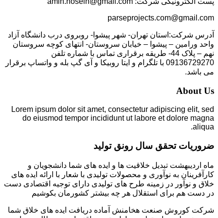
پست الکترونیکی شرکت: amin.hosein@gmail.com
parseprojects.com@gmail.com
آدرس شرکت:استان تهران- شهر پیشوا- روبروی درب دانشگاه آزاد
واحد ورامین – پیشوا – خیابان سروستان- انتهای کوچه سروستان
نهم – پلاک 44- طریقه برقراری تماس با شماره تلفن
09136729270 با تلگرام و ایتا روبیکا و آی گپ بله و واتساپ برقرار
می باشد.
About Us
Lorem ipsum dolor sit amet, consectetur adipiscing elit, sed
do eiusmod tempor incididunt ut labore et dolore magna
aliqua.
ضروریات تحقق سال رونق تولید
ماه اردیبهشت تبدیل خلاقیت ها و ایده های شما دانشجویان و
کارآفرینان به نوآوری و محصولات تولیدی با شعار با ارائه ایده های
خلاق و نوآور در زمینه طرح های تولیدی دارای توجیه اقتصادی دست
در دست هم برای استقلال هر چه بیشتر کشورمان بکوشیم
شرکت کوروش صنعت هخامنش آماده دریافت ایده های خلاق شما