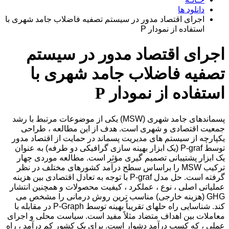
دانلود ها
اجرای اقتصاد مدور در سیستم تصفیه فاضلاب جامد شهری با
استفاده از نمودار P
اجرای اقتصاد مدور در سیستم
تصفیه فاضلاب جامد شهری با
استفاده از نمودار P
پسماندهای جامد شهری (MSW) یکی از موضوعات مرتبط با رشد
جمعیت اقتصادی و شهری است. هدف از این مطالعه ، طراحی
یکپارچه از سیستم های مدیریت پسماند در حمایت از اقتصاد مدور
توسط P-graf (یک ابزار بهینه سازی گرافیکی دو طرفه) به عنوان
یک ابزار پشتیبانی تصمیم گیری مؤثر است. مطالعه موردی چهار
ترکیب MSW را براساس سطح درآمد کشورهای مختلف در نظر
گرفته است. حل مدل P-graf با توجه به تعادل اقتصادی بین هزینه
عملیاتی اصلی ، نوع ، عملکرد ، کیفیت محصولات و همچنین انتشار
GHG (هزینه خارجی) مناسب ترین روش درمانی را مشخص می
کند. شناسایی راه حلهای تقریباً بهینه توسط P-Graph در مقابله با
معاملات بین اهداف متضاد مثلاً مفید است. سیاست محلی و اجرای
عملی ، که کسب درآمد دشوار است. برای یک کشور کم درآمد ، راه