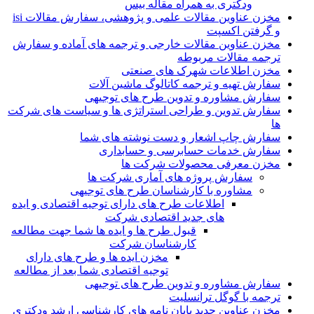
ودکتری به همراه مقاله بیس
مخزن عناوین مقالات علمی و پژوهشی، سفارش مقالات isi
و گرفتن اکسپت
مخزن عناوین مقالات خارجی و ترجمه های آماده و سفارش
ترجمه مقالات مربوطه
مخزن اطلاعات شهرک های صنعتی
سفارش تهیه و ترجمه کاتالوگ ماشین آلات
سفارش مشاوره و تدوین طرح های توجیهی
سفارش تدوین و طراحی استراتژی ها و سیاست های شرکت
ها
سفارش چاپ اشعار و دست نوشته های شما
سفارش خدمات حسابرسی و حسابداری
مخزن معرفی محصولات شرکت ها
سفارش پروژه های آماری شرکت ها
مشاوره با کارشناسان طرح های توجیهی
اطلاعات طرح های دارای توجیه اقتصادی و ایده
های جدید اقتصادی شرکت
قبول طرح ها و ایده ها شما جهت مطالعه
کارشناسان شرکت
مخزن ایده ها و طرح های دارای
توجیه اقتصادی شما بعد از مطالعه
سفارش مشاوره و تدوین طرح های توجیهی
ترجمه با گوگل ترانسلیت
مخزن عناوین جدید پایان نامه های کارشناسی ارشد ودکتری