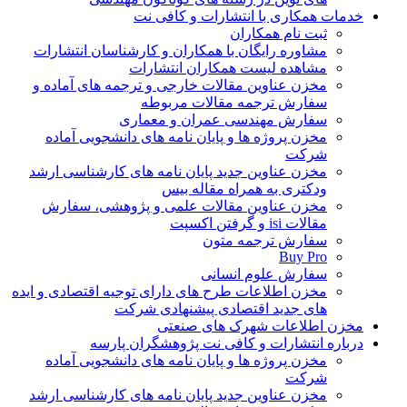
خدمات همکاری با انتشارات و کافی نت
ثبت نام همکاران
مشاوره رایگان با همکاران و کارشناسان انتشارات
مشاهده لیست همکاران انتشارات
مخزن عناوین مقالات خارجی و ترجمه های آماده و
سفارش ترجمه مقالات مربوطه
سفارش مهندسی عمران و معماری
مخزن پروژه ها و پایان نامه های دانشجویی آماده
شرکت
مخزن عناوین جدید پایان نامه های کارشناسی ارشد
ودکتری به همراه مقاله بیس
مخزن عناوین مقالات علمی و پژوهشی، سفارش
مقالات isi و گرفتن اکسپت
سفارش ترجمه متون
Buy Pro
سفارش علوم انسانی
مخزن اطلاعات طرح های دارای توجیه اقتصادی و ایده
های جدید اقتصادی پیشنهادی شرکت
مخزن اطلاعات شهرک های صنعتی
درباره انتشارات و کافی نت پژوهشگران پارسه
مخزن پروژه ها و پایان نامه های دانشجویی آماده
شرکت
مخزن عناوین جدید پایان نامه های کارشناسی ارشد