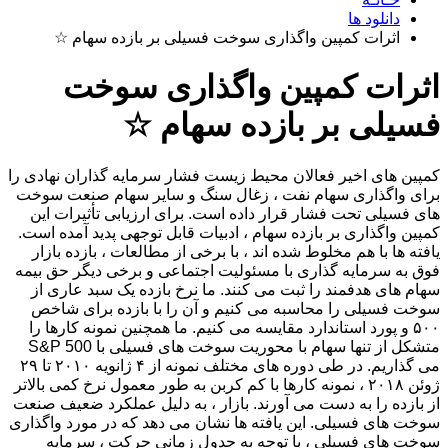
دانلود ها
اثرات کمپین واگذاری سوخت فسیلی بر بازده سهام ☆
اثرات کمپین واگذاری سوخت
فسیلی بر بازده سهام ☆
کمپین های اخیر فعالان محیط زیست فشار سرمایه گذاران نهادی را
برای واگذاری سهام نفت ، زغال سنگ و سایر سهام صنعت سوخت
های فسیلی تحت فشار قرار داده است. برای ارزیابی تأثیرات این
کمپین واگذاری بر بازده سهام ، ادبیات قابل توجهی پدید آمده است.
یافته ها با هم مخلوط شده اند ، با برخی از مطالعات ، بازده بازار
فوق به سرمایه گذاری با مسئولیت اجتماعی و برخی دیگر حق بیمه
سهام های هدفمند را ثبت می کنند. ما نرخ بازده یک سبد عاری از
سوخت فسیلی را محاسبه می کنیم و آن را با بازده برای شاخص
۵۰۰ و پورد استاندارد مقایسه می کنیم. ما همچنین نمونه کارها را
متشکل از تنها سهام با محوریت سوخت های فسیلی با S&P 500
می گذاریم. در طی دوره های مختلف نمونه از ۴ ژانویه ۲۰۱۰ تا ۲۹
ژوئن ۲۰۱۸ ، نمونه کارها با کم کربن به طور معمول نرخ کمی بالاتر
از بازده را به دست می آورند. بازار ، به دلیل عملکرد ضعیف صنعت
سوخت های فسیلی. این یافته ها نشان می دهد که در مورد واگذاری
سوخت های فسیلی ، با توجه به جدول زمانی حرکت ، سرمایه