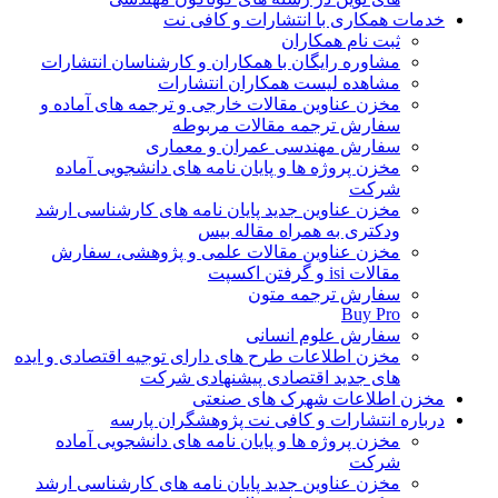
خدمات همکاری با انتشارات و کافی نت
ثبت نام همکاران
مشاوره رایگان با همکاران و کارشناسان انتشارات
مشاهده لیست همکاران انتشارات
مخزن عناوین مقالات خارجی و ترجمه های آماده و
سفارش ترجمه مقالات مربوطه
سفارش مهندسی عمران و معماری
مخزن پروژه ها و پایان نامه های دانشجویی آماده
شرکت
مخزن عناوین جدید پایان نامه های کارشناسی ارشد
ودکتری به همراه مقاله بیس
مخزن عناوین مقالات علمی و پژوهشی، سفارش
مقالات isi و گرفتن اکسپت
سفارش ترجمه متون
Buy Pro
سفارش علوم انسانی
مخزن اطلاعات طرح های دارای توجیه اقتصادی و ایده
های جدید اقتصادی پیشنهادی شرکت
مخزن اطلاعات شهرک های صنعتی
درباره انتشارات و کافی نت پژوهشگران پارسه
مخزن پروژه ها و پایان نامه های دانشجویی آماده
شرکت
مخزن عناوین جدید پایان نامه های کارشناسی ارشد