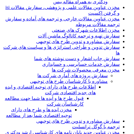
ودکتری به همراه مقاله بیس
مخزن عناوین مقالات علمی و پژوهشی، سفارش مقالات isi
و گرفتن اکسپت
مخزن عناوین مقالات خارجی و ترجمه های آماده و سفارش
ترجمه مقالات مربوطه
مخزن اطلاعات شهرک های صنعتی
سفارش تهیه و ترجمه کاتالوگ ماشین آلات
سفارش مشاوره و تدوین طرح های توجیهی
سفارش تدوین و طراحی استراتژی ها و سیاست های شرکت
ها
سفارش چاپ اشعار و دست نوشته های شما
سفارش خدمات حسابرسی و حسابداری
مخزن معرفی محصولات شرکت ها
سفارش پروژه های آماری شرکت ها
مشاوره با کارشناسان طرح های توجیهی
اطلاعات طرح های دارای توجیه اقتصادی و ایده
های جدید اقتصادی شرکت
قبول طرح ها و ایده ها شما جهت مطالعه
کارشناسان شرکت
مخزن ایده ها و طرح های دارای
توجیه اقتصادی شما بعد از مطالعه
سفارش مشاوره و تدوین طرح های توجیهی
ترجمه با گوگل ترانسلیت
مخزن عناوین جدید پایان نامه های کارشناسی ارشد ودکتری