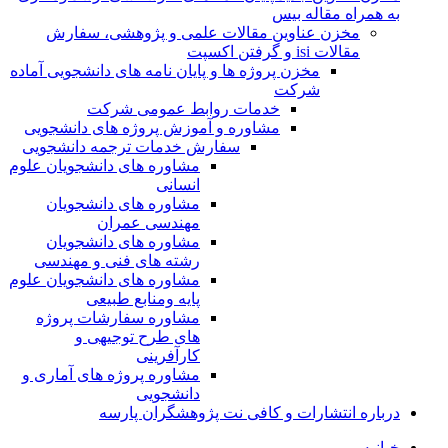
به همراه مقاله بیس
مخزن عناوین مقالات علمی و پژوهشی، سفارش
مقالات isi و گرفتن اکسپت
مخزن پروژه ها و پایان نامه های دانشجویی آماده
شرکت
خدمات روابط عمومی شرکت
مشاوره و آموزش پروژه های دانشجویی
سفارش خدمات ترجمه دانشجویی
مشاوره های دانشجویان علوم
انسانی
مشاوره های دانشجویان
مهندسی عمران
مشاوره های دانشجویان
رشته های فنی و مهندسی
مشاوره های دانشجویان علوم
پایه ومنابع طبیعی
مشاوره سفارشات پروژه
های طرح توجیهی و
کارآفرینی
مشاوره پروژه های آماری و
دانشجویی
درباره انتشارات و کافی نت پژوهشگران پارسه
خـانـه