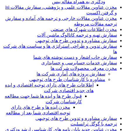
ودکتری به همراه مقاله بیس
مخزن عناوین مقالات علمی و پژوهشی، سفارش مقالات isi
و گرفتن اکسپت
مخزن عناوین مقالات خارجی و ترجمه های آماده و سفارش
ترجمه مقالات مربوطه
مخزن اطلاعات شهرک های صنعتی
سفارش تهیه و ترجمه کاتالوگ ماشین آلات
سفارش مشاوره و تدوین طرح های توجیهی
سفارش تدوین و طراحی استراتژی ها و سیاست های شرکت
ها
سفارش چاپ اشعار و دست نوشته های شما
سفارش خدمات حسابرسی و حسابداری
مخزن معرفی محصولات شرکت ها
سفارش پروژه های آماری شرکت ها
مشاوره با کارشناسان طرح های توجیهی
اطلاعات طرح های دارای توجیه اقتصادی و ایده
های جدید اقتصادی شرکت
قبول طرح ها و ایده ها شما جهت مطالعه
کارشناسان شرکت
مخزن ایده ها و طرح های دارای
توجیه اقتصادی شما بعد از مطالعه
سفارش مشاوره و تدوین طرح های توجیهی
ترجمه با گوگل ترانسلیت
مخزن عناوین جدید پایان نامه های کارشناسی ارشد ودکتری