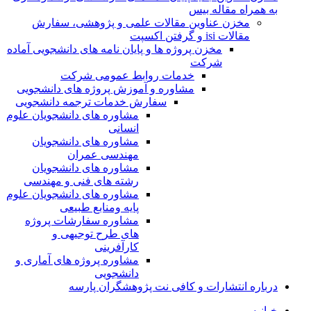
به همراه مقاله بیس
مخزن عناوین مقالات علمی و پژوهشی، سفارش
مقالات isi و گرفتن اکسپت
مخزن پروژه ها و پایان نامه های دانشجویی آماده
شرکت
خدمات روابط عمومی شرکت
مشاوره و آموزش پروژه های دانشجویی
سفارش خدمات ترجمه دانشجویی
مشاوره های دانشجویان علوم
انسانی
مشاوره های دانشجویان
مهندسی عمران
مشاوره های دانشجویان
رشته های فنی و مهندسی
مشاوره های دانشجویان علوم
پایه ومنابع طبیعی
مشاوره سفارشات پروژه
های طرح توجیهی و
کارآفرینی
مشاوره پروژه های آماری و
دانشجویی
درباره انتشارات و کافی نت پژوهشگران پارسه
خـانـه