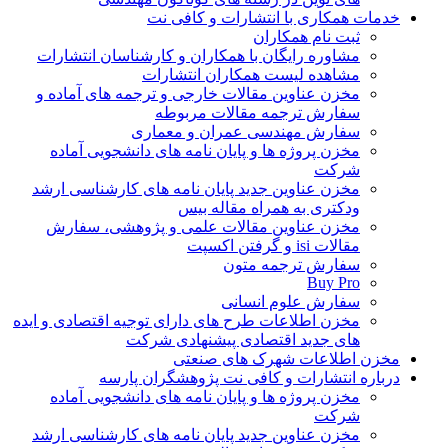
خدمات همکاری با انتشارات و کافی نت
ثبت نام همکاران
مشاوره رایگان با همکاران و کارشناسان انتشارات
مشاهده لیست همکاران انتشارات
مخزن عناوین مقالات خارجی و ترجمه های آماده و
سفارش ترجمه مقالات مربوطه
سفارش مهندسی عمران و معماری
مخزن پروژه ها و پایان نامه های دانشجویی آماده
شرکت
مخزن عناوین جدید پایان نامه های کارشناسی ارشد
ودکتری به همراه مقاله بیس
مخزن عناوین مقالات علمی و پژوهشی، سفارش
مقالات isi و گرفتن اکسپت
سفارش ترجمه متون
Buy Pro
سفارش علوم انسانی
مخزن اطلاعات طرح های دارای توجیه اقتصادی و ایده
های جدید اقتصادی پیشنهادی شرکت
مخزن اطلاعات شهرک های صنعتی
درباره انتشارات و کافی نت پژوهشگران پارسه
مخزن پروژه ها و پایان نامه های دانشجویی آماده
شرکت
مخزن عناوین جدید پایان نامه های کارشناسی ارشد