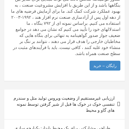
بنگاهها باشد و از این طریق با افزایش مشروعیت صنعت ، به
بهبود عملکرد شرکت کمک کند. ما برای آزمایش فرضیه های ما
از دهه اول پس از آزادسازی صنعت نرم افزار هند ، ۱۹۹۲-۲۰۰۳
استفاده می کنیم. براساس نمونه ای از ۷۹۲ بنگاه ، ما
استدلالهای خود را تأیید می کنیم که نشان می دهد در جوامع
ضعیف جواز صدور گواهینامه به تنهائی برای بنگاه هایی که
مخاطبان خارجی را هدف قرار می دهند ، نتوانند بر ننگ بر
منشاء خود غلبه کنند ، کافی نیست. باید با فرآیندهای مثبت در
سطح صنعت همراه باشد.
رایگان – خرید
راهبری
ارزیابی غیرمستقیم از وضعیت ویروس تولید مثل و سندرم
نوشته
تنفسی خوک در خوک ها قبل از شیر گرفتن توسط نمونه
های گاو و محیط
طراحی مشارکتی برای یک محیط پایدار: یکپارچه سازی