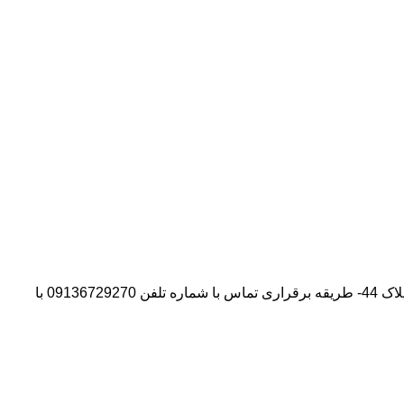
آدرس شرکت:استان تهران- شهر پیشوا- روبروی درب دانشگاه آزاد واحد ورامین – پیشوا – خیابان سروستان- انتهای کوچه سروستان نهم – پلاک 44- طریقه برقراری تماس با شماره تلفن 09136729270 با