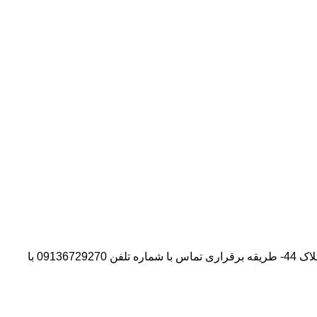
آدرس شرکت:استان تهران- شهر پیشوا- روبروی درب دانشگاه آزاد واحد ورامین – پیشوا – خیابان سروستان- انتهای کوچه سروستان نهم – پلاک 44- طریقه برقراری تماس با شماره تلفن 09136729270 با