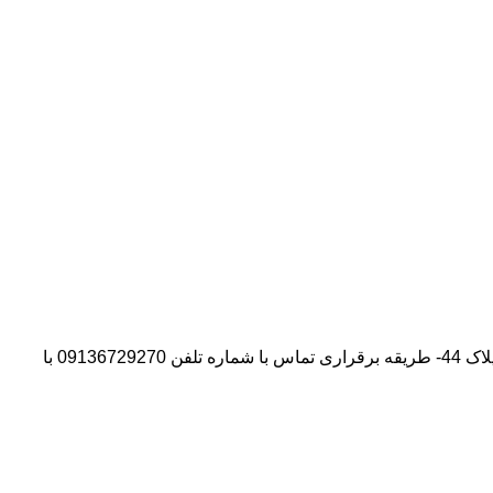
آدرس شرکت:استان تهران- شهر پیشوا- روبروی درب دانشگاه آزاد واحد ورامین – پیشوا – خیابان سروستان- انتهای کوچه سروستان نهم – پلاک 44- طریقه برقراری تماس با شماره تلفن 09136729270 با