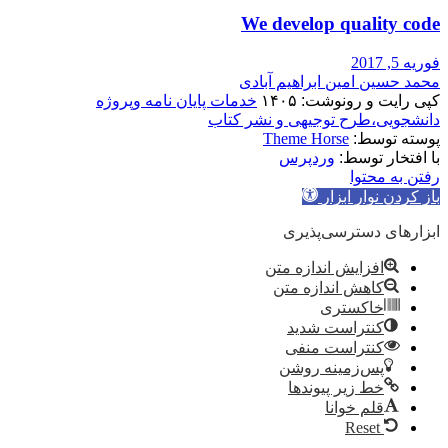
We develop quality code
فوریه 5, 2017
محمد حسین امین ابراهیم آبادی
کپی رایت و رونوشت: ۱۴۰۵
خدمات پایان نامه وپروژه
دانشجویی،طرح توجیهی و نشر کتاب
پوسته توسط:
Theme Horse
با افتخار توسط:
وردپرس
رفتن به محتوا
باز کردن نوار ابزار
ابزارهای دسترسی‌پذیری
افزایش اندازه متن
کاهش اندازه متن
خاکستری
کنتراست شدید
کنتراست منفی
پس‌زمینه روشن
خط زیر پیوندها
قلم خوانا
Reset