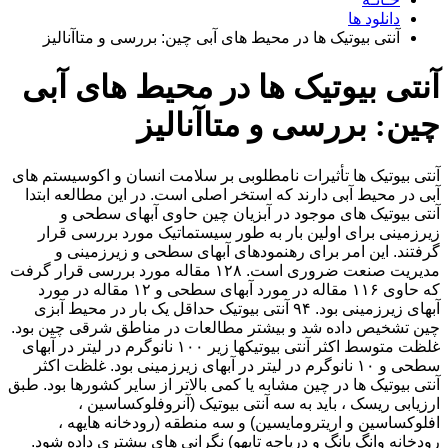
دانلود ها
آنتی بیوتیک ها در محیط های آبی چین: بررسی و متاآنالیز
آنتی بیوتیک ها در محیط های آبی
چین: بررسی و متاآنالیز
آنتی بیوتیک ها تأثیرات نامطلوبی بر سلامت انسان و اکوسیستم های
آبی در محیط آبی دارند که استخر اصلی است. در این مطالعه ابتدا
آنتی بیوتیک های موجود در آبزیان چین حاوی آبهای سطحی و
زیرزمینی برای اولین بار به طور سیستماتیک مورد بررسی قرار
گرفتند. این امر برای رهنمودهای آبهای سطحی و زیرزمینی و
مدیریت صنعت ضروری است. ۱۲۸ مقاله مورد بررسی قرار گرفت
که حاوی ۱۱۶ مقاله در مورد آبهای سطحی و ۱۲ مقاله در مورد
آبهای زیرزمینی بود. ۹۴ آنتی بیوتیک حداقل یک بار در محیط آبزی
چین تشخیص داده شد و بیشتر مطالعات در مناطق شرقی چین بود.
غلظت متوسط ​​اکثر آنتی بیوتیکها زیر ۱۰۰ نانوگرم در لیتر در آبهای
سطحی و ۱۰ نانوگرم در لیتر در آبهای زیرزمینی بود. غلظت اکثر
آنتی بیوتیک ها در چین مشابه یا کمی بالاتر از سایر کشورها بود. طبق
ارزیابی ریسک ، باید به سه آنتی بیوتیک (آنروفلوکساسین ،
افلوکساسین و اریترومایسین) و سه منطقه (رودخانه هایهه ،
رودخانه وانگ یانگ و دریاچه تایهو) نگرانی های بیشتری داده شود.