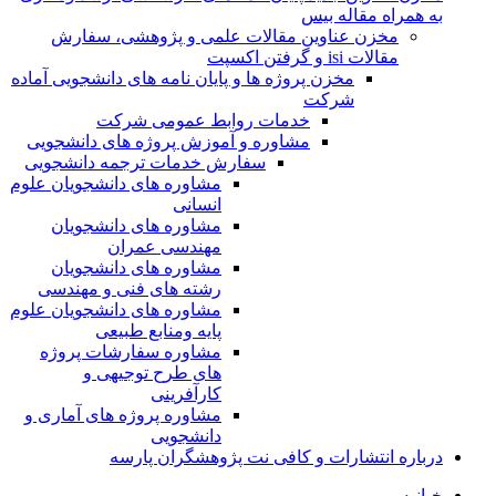
به همراه مقاله بیس
مخزن عناوین مقالات علمی و پژوهشی، سفارش
مقالات isi و گرفتن اکسپت
مخزن پروژه ها و پایان نامه های دانشجویی آماده
شرکت
خدمات روابط عمومی شرکت
مشاوره و آموزش پروژه های دانشجویی
سفارش خدمات ترجمه دانشجویی
مشاوره های دانشجویان علوم
انسانی
مشاوره های دانشجویان
مهندسی عمران
مشاوره های دانشجویان
رشته های فنی و مهندسی
مشاوره های دانشجویان علوم
پایه ومنابع طبیعی
مشاوره سفارشات پروژه
های طرح توجیهی و
کارآفرینی
مشاوره پروژه های آماری و
دانشجویی
درباره انتشارات و کافی نت پژوهشگران پارسه
خـانـه