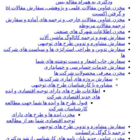
ودکتری به همراه مقاله بیس
مخزن عناوین مقالات علمی و پژوهشی، سفارش مقالات isi
و گرفتن اکسپت
مخزن عناوین مقالات خارجی و ترجمه های آماده و سفارش
ترجمه مقالات مربوطه
مخزن اطلاعات شهرک های صنعتی
سفارش تهیه و ترجمه کاتالوگ ماشین آلات
سفارش مشاوره و تدوین طرح های توجیهی
سفارش تدوین و طراحی استراتژی ها و سیاست های شرکت
ها
سفارش چاپ اشعار و دست نوشته های شما
سفارش خدمات حسابرسی و حسابداری
مخزن معرفی محصولات شرکت ها
سفارش پروژه های آماری شرکت ها
مشاوره با کارشناسان طرح های توجیهی
اطلاعات طرح های دارای توجیه اقتصادی و ایده
های جدید اقتصادی شرکت
قبول طرح ها و ایده ها شما جهت مطالعه
کارشناسان شرکت
مخزن ایده ها و طرح های دارای
توجیه اقتصادی شما بعد از مطالعه
سفارش مشاوره و تدوین طرح های توجیهی
ترجمه با گوگل ترانسلیت
مخزن عناوین جدید پایان نامه های کارشناسی ارشد ودکتری