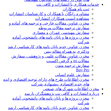
خدمات همکاری با انتشارات و کافی نت
ثبت نام همکاران
مشاوره رایگان با همکاران و کارشناسان انتشارات
مشاهده لیست همکاران انتشارات
مخزن عناوین مقالات خارجی و ترجمه های آماده و
سفارش ترجمه مقالات مربوطه
سفارش مهندسی عمران و معماری
مخزن پروژه ها و پایان نامه های دانشجویی آماده
شرکت
مخزن عناوین جدید پایان نامه های کارشناسی ارشد
ودکتری به همراه مقاله بیس
مخزن عناوین مقالات علمی و پژوهشی، سفارش
مقالات isi و گرفتن اکسپت
سفارش ترجمه متون
Buy Pro
سفارش علوم انسانی
مخزن اطلاعات طرح های دارای توجیه اقتصادی و ایده
های جدید اقتصادی پیشنهادی شرکت
مخزن اطلاعات شهرک های صنعتی
درباره انتشارات و کافی نت پژوهشگران پارسه
مخزن پروژه ها و پایان نامه های دانشجویی آماده
شرکت
مخزن عناوین جدید پایان نامه های کارشناسی ارشد