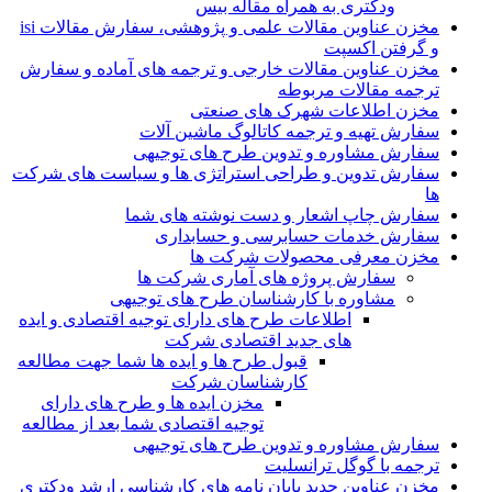
ودکتری به همراه مقاله بیس
مخزن عناوین مقالات علمی و پژوهشی، سفارش مقالات isi
و گرفتن اکسپت
مخزن عناوین مقالات خارجی و ترجمه های آماده و سفارش
ترجمه مقالات مربوطه
مخزن اطلاعات شهرک های صنعتی
سفارش تهیه و ترجمه کاتالوگ ماشین آلات
سفارش مشاوره و تدوین طرح های توجیهی
سفارش تدوین و طراحی استراتژی ها و سیاست های شرکت
ها
سفارش چاپ اشعار و دست نوشته های شما
سفارش خدمات حسابرسی و حسابداری
مخزن معرفی محصولات شرکت ها
سفارش پروژه های آماری شرکت ها
مشاوره با کارشناسان طرح های توجیهی
اطلاعات طرح های دارای توجیه اقتصادی و ایده
های جدید اقتصادی شرکت
قبول طرح ها و ایده ها شما جهت مطالعه
کارشناسان شرکت
مخزن ایده ها و طرح های دارای
توجیه اقتصادی شما بعد از مطالعه
سفارش مشاوره و تدوین طرح های توجیهی
ترجمه با گوگل ترانسلیت
مخزن عناوین جدید پایان نامه های کارشناسی ارشد ودکتری