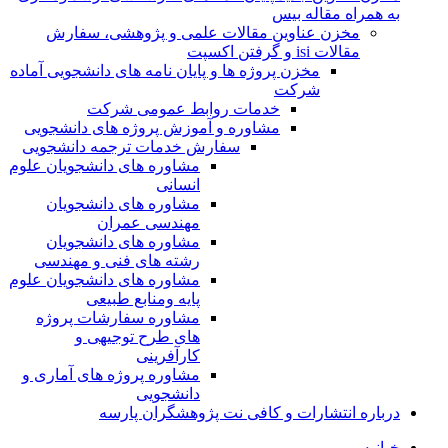
به همراه مقاله بیس
مخزن عناوین مقالات علمی و پژوهشی، سفارش
مقالات isi و گرفتن اکسپت
مخزن پروژه ها و پایان نامه های دانشجویی آماده
شرکت
خدمات روابط عمومی شرکت
مشاوره و آموزش پروژه های دانشجویی
سفارش خدمات ترجمه دانشجویی
مشاوره های دانشجویان علوم
انسانی
مشاوره های دانشجویان
مهندسی عمران
مشاوره های دانشجویان
رشته های فنی و مهندسی
مشاوره های دانشجویان علوم
پایه ومنابع طبیعی
مشاوره سفارشات پروژه
های طرح توجیهی و
کارآفرینی
مشاوره پروژه های آماری و
دانشجویی
درباره انتشارات و کافی نت پژوهشگران پارسه
خـانـه