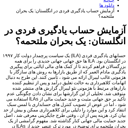
دانلود ها
آزمایش حساب یادگیری فردی در انگلستان: یک بحران
ملتحمه؟
آزمایش حساب یادگیری فردی در
انگلستان: یک بحران ملتحمه؟
حسابهای یادگیری فردی (ILA) یک سیاست پرچمدار دولت کار ۱۹۹۷
در انگلستان بود. ILA ها حق جهانی جهانی جدیدی را برای همه
بزرگسالان فراهم کردند تا از کمک های مالی ایالتی برای پیگیری
یادگیری مادام العمر که از طریق بازارها به روش های سازگار با
هژمونی غالب لیبرال ارائه می شود ، تأمین کنند. این طرح به دنبال
اتهامات کلاهبرداری به حالت تعلیق درآمد و پس از تنظیم کننده
بازارهای مرتبط با هژمونی نئو لیبرال گزارش های منتشر شده
متوقف شد. تحلیلی از این گزارشها برای نشان دادن چگونگی عدم
تأکید بر حق جهانی مثبت و جدید حمایت مالی از ILAs استفاده می
شود ، اما در عوض از تصویب کنترل های حسابداری با لمس سبک
انتقاد کرد و این موارد را دلیلی برای کلاهبرداری ممکن و بیش از حد
بیان کرد. هزینه پس از آن ، وقتی طرح جایگزینی معرفی شد ، اصل
جدید حمایت مالی جهانی کنار گذاشته شد. مفهوم گرامشی از یک
بحران ملتحمه برای توضیح در مورد ترک عنصر جدید از ILAs در