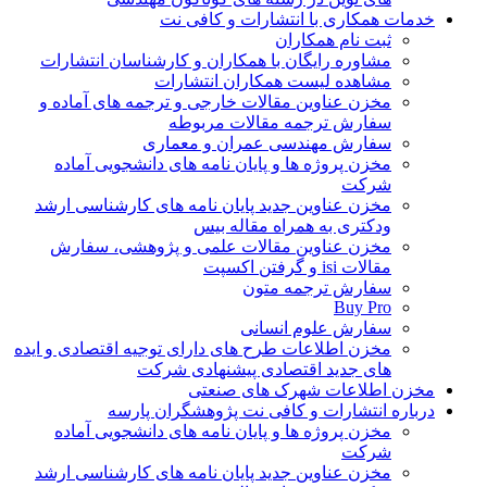
خدمات همکاری با انتشارات و کافی نت
ثبت نام همکاران
مشاوره رایگان با همکاران و کارشناسان انتشارات
مشاهده لیست همکاران انتشارات
مخزن عناوین مقالات خارجی و ترجمه های آماده و
سفارش ترجمه مقالات مربوطه
سفارش مهندسی عمران و معماری
مخزن پروژه ها و پایان نامه های دانشجویی آماده
شرکت
مخزن عناوین جدید پایان نامه های کارشناسی ارشد
ودکتری به همراه مقاله بیس
مخزن عناوین مقالات علمی و پژوهشی، سفارش
مقالات isi و گرفتن اکسپت
سفارش ترجمه متون
Buy Pro
سفارش علوم انسانی
مخزن اطلاعات طرح های دارای توجیه اقتصادی و ایده
های جدید اقتصادی پیشنهادی شرکت
مخزن اطلاعات شهرک های صنعتی
درباره انتشارات و کافی نت پژوهشگران پارسه
مخزن پروژه ها و پایان نامه های دانشجویی آماده
شرکت
مخزن عناوین جدید پایان نامه های کارشناسی ارشد