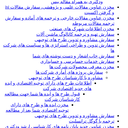
ودکتری به همراه مقاله بیس
مخزن عناوین مقالات علمی و پژوهشی، سفارش مقالات isi
و گرفتن اکسپت
مخزن عناوین مقالات خارجی و ترجمه های آماده و سفارش
ترجمه مقالات مربوطه
مخزن اطلاعات شهرک های صنعتی
سفارش تهیه و ترجمه کاتالوگ ماشین آلات
سفارش مشاوره و تدوین طرح های توجیهی
سفارش تدوین و طراحی استراتژی ها و سیاست های شرکت
ها
سفارش چاپ اشعار و دست نوشته های شما
سفارش خدمات حسابرسی و حسابداری
مخزن معرفی محصولات شرکت ها
سفارش پروژه های آماری شرکت ها
مشاوره با کارشناسان طرح های توجیهی
اطلاعات طرح های دارای توجیه اقتصادی و ایده
های جدید اقتصادی شرکت
قبول طرح ها و ایده ها شما جهت مطالعه
کارشناسان شرکت
مخزن ایده ها و طرح های دارای
توجیه اقتصادی شما بعد از مطالعه
سفارش مشاوره و تدوین طرح های توجیهی
ترجمه با گوگل ترانسلیت
مخزن عناوین جدید پایان نامه های کارشناسی ارشد ودکتری