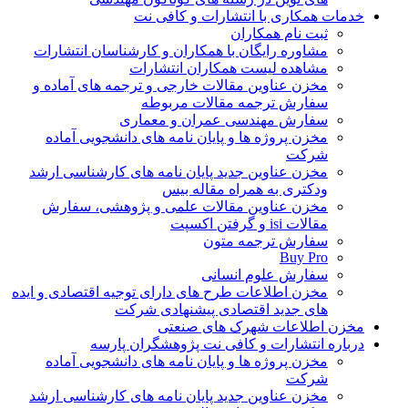
خدمات همکاری با انتشارات و کافی نت
ثبت نام همکاران
مشاوره رایگان با همکاران و کارشناسان انتشارات
مشاهده لیست همکاران انتشارات
مخزن عناوین مقالات خارجی و ترجمه های آماده و
سفارش ترجمه مقالات مربوطه
سفارش مهندسی عمران و معماری
مخزن پروژه ها و پایان نامه های دانشجویی آماده
شرکت
مخزن عناوین جدید پایان نامه های کارشناسی ارشد
ودکتری به همراه مقاله بیس
مخزن عناوین مقالات علمی و پژوهشی، سفارش
مقالات isi و گرفتن اکسپت
سفارش ترجمه متون
Buy Pro
سفارش علوم انسانی
مخزن اطلاعات طرح های دارای توجیه اقتصادی و ایده
های جدید اقتصادی پیشنهادی شرکت
مخزن اطلاعات شهرک های صنعتی
درباره انتشارات و کافی نت پژوهشگران پارسه
مخزن پروژه ها و پایان نامه های دانشجویی آماده
شرکت
مخزن عناوین جدید پایان نامه های کارشناسی ارشد