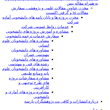
به همراه مقاله بیس
مخزن عناوین مقالات علمی و پژوهشی، سفارش
مقالات isi و گرفتن اکسپت
مخزن پروژه ها و پایان نامه های دانشجویی آماده
شرکت
خدمات روابط عمومی شرکت
مشاوره و آموزش پروژه های دانشجویی
سفارش خدمات ترجمه دانشجویی
مشاوره های دانشجویان علوم
انسانی
مشاوره های دانشجویان
مهندسی عمران
مشاوره های دانشجویان
رشته های فنی و مهندسی
مشاوره های دانشجویان علوم
پایه ومنابع طبیعی
مشاوره سفارشات پروژه
های طرح توجیهی و
کارآفرینی
مشاوره پروژه های آماری و
دانشجویی
درباره انتشارات و کافی نت پژوهشگران پارسه
خـانـه