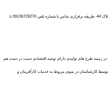
آدرس شرکت:استان تهران- شهر پیشوا- روبروی درب دانشگاه آزاد واحد ورامین – پیشوا – خیابان سروستان- انتهای کوچه سروستان نهم – پلاک 44- طریقه برقراری تماس با شماره تلفن 09136729270 با
وآور در زمینه طرح های تولیدی دارای توجیه اقتصادی دست در دست هم
توسط کارشناسان در منوی مربوط به خدمات کارآفرینان و