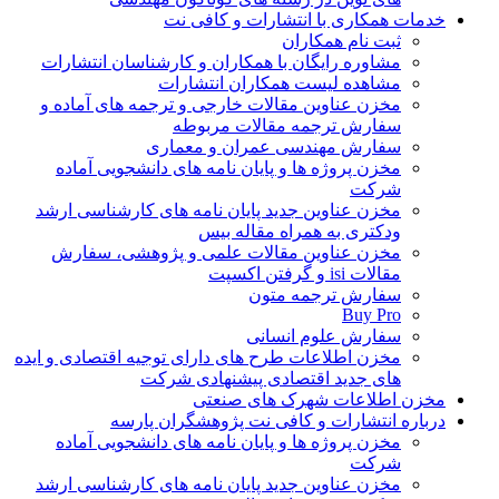
خدمات همکاری با انتشارات و کافی نت
ثبت نام همکاران
مشاوره رایگان با همکاران و کارشناسان انتشارات
مشاهده لیست همکاران انتشارات
مخزن عناوین مقالات خارجی و ترجمه های آماده و
سفارش ترجمه مقالات مربوطه
سفارش مهندسی عمران و معماری
مخزن پروژه ها و پایان نامه های دانشجویی آماده
شرکت
مخزن عناوین جدید پایان نامه های کارشناسی ارشد
ودکتری به همراه مقاله بیس
مخزن عناوین مقالات علمی و پژوهشی، سفارش
مقالات isi و گرفتن اکسپت
سفارش ترجمه متون
Buy Pro
سفارش علوم انسانی
مخزن اطلاعات طرح های دارای توجیه اقتصادی و ایده
های جدید اقتصادی پیشنهادی شرکت
مخزن اطلاعات شهرک های صنعتی
درباره انتشارات و کافی نت پژوهشگران پارسه
مخزن پروژه ها و پایان نامه های دانشجویی آماده
شرکت
مخزن عناوین جدید پایان نامه های کارشناسی ارشد