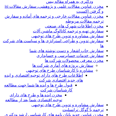
ودکتری به همراه مقاله بیس
مخزن عناوین مقالات علمی و پژوهشی، سفارش مقالات isi
و گرفتن اکسپت
مخزن عناوین مقالات خارجی و ترجمه های آماده و سفارش
ترجمه مقالات مربوطه
مخزن اطلاعات شهرک های صنعتی
سفارش تهیه و ترجمه کاتالوگ ماشین آلات
سفارش مشاوره و تدوین طرح های توجیهی
سفارش تدوین و طراحی استراتژی ها و سیاست های شرکت
ها
سفارش چاپ اشعار و دست نوشته های شما
سفارش خدمات حسابرسی و حسابداری
مخزن معرفی محصولات شرکت ها
سفارش پروژه های آماری شرکت ها
مشاوره با کارشناسان طرح های توجیهی
اطلاعات طرح های دارای توجیه اقتصادی و ایده
های جدید اقتصادی شرکت
قبول طرح ها و ایده ها شما جهت مطالعه
کارشناسان شرکت
مخزن ایده ها و طرح های دارای
توجیه اقتصادی شما بعد از مطالعه
سفارش مشاوره و تدوین طرح های توجیهی
ترجمه با گوگل ترانسلیت
مخزن عناوین جدید پایان نامه های کارشناسی ارشد ودکتری