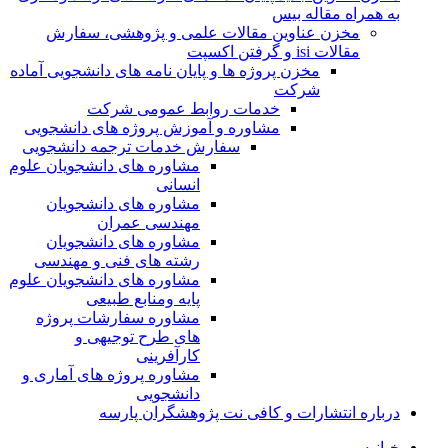
به همراه مقاله بیس
مخزن عناوین مقالات علمی و پژوهشی، سفارش
مقالات isi و گرفتن اکسپت
مخزن پروژه ها و پایان نامه های دانشجویی آماده
شرکت
خدمات روابط عمومی شرکت
مشاوره و آموزش پروژه های دانشجویی
سفارش خدمات ترجمه دانشجویی
مشاوره های دانشجویان علوم
انسانی
مشاوره های دانشجویان
مهندسی عمران
مشاوره های دانشجویان
رشته های فنی و مهندسی
مشاوره های دانشجویان علوم
پایه ومنابع طبیعی
مشاوره سفارشات پروژه
های طرح توجیهی و
کارآفرینی
مشاوره پروژه های آماری و
دانشجویی
درباره انتشارات و کافی نت پژوهشگران پارسه
خـانـه