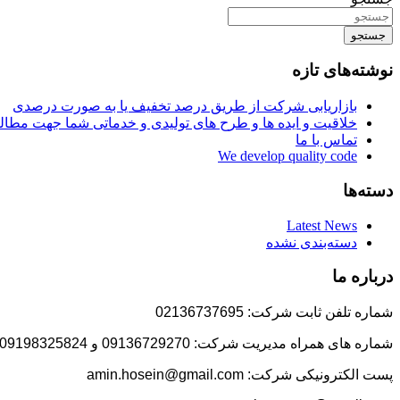
جستجو
نوشته‌های تازه
بازاریابی شرکت از طریق درصد تخفیف یا به صورت درصدی
خلاقیت و ایده ها و طرح های تولیدی و خدماتی شما جهت مط
تماس با ما
We develop quality code
دسته‌ها
Latest News
دسته‌بندی نشده
درباره ما
شماره تلفن ثابت شرکت: 02136737695
شماره های همراه مدیریت شرکت: 09136729270 و 09198325824
پست الکترونیکی شرکت: amin.hosein@gmail.com