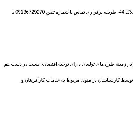
آدرس شرکت:استان تهران- شهر پیشوا- روبروی درب دانشگاه آزاد واحد ورامین – پیشوا – خیابان سروستان- انتهای کوچه سروستان نهم – پلاک 44- طریقه برقراری تماس با شماره تلفن 09136729270 با
وآور در زمینه طرح های تولیدی دارای توجیه اقتصادی دست در دست هم
توسط کارشناسان در منوی مربوط به خدمات کارآفرینان و