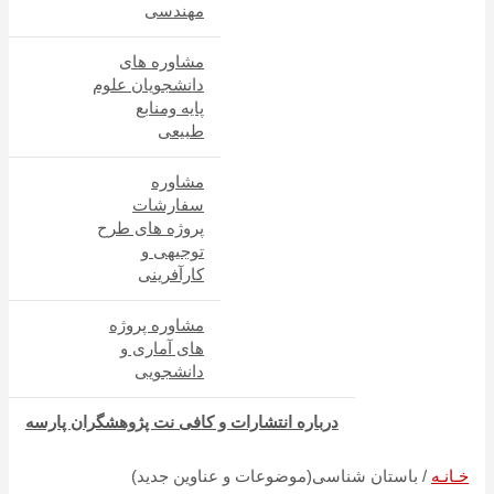
مهندسی
مشاوره های
دانشجویان علوم
پایه ومنابع
طبیعی
مشاوره
سفارشات
پروژه های طرح
توجیهی و
کارآفرینی
مشاوره پروژه
های آماری و
دانشجویی
درباره انتشارات و کافی نت پژوهشگران پارسه
باستان شناسی(موضوعات و عناوین جدید)
خـانـه