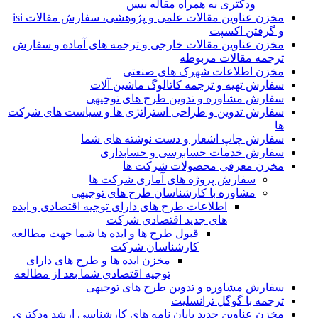
ودکتری به همراه مقاله بیس
مخزن عناوین مقالات علمی و پژوهشی، سفارش مقالات isi
و گرفتن اکسپت
مخزن عناوین مقالات خارجی و ترجمه های آماده و سفارش
ترجمه مقالات مربوطه
مخزن اطلاعات شهرک های صنعتی
سفارش تهیه و ترجمه کاتالوگ ماشین آلات
سفارش مشاوره و تدوین طرح های توجیهی
سفارش تدوین و طراحی استراتژی ها و سیاست های شرکت
ها
سفارش چاپ اشعار و دست نوشته های شما
سفارش خدمات حسابرسی و حسابداری
مخزن معرفی محصولات شرکت ها
سفارش پروژه های آماری شرکت ها
مشاوره با کارشناسان طرح های توجیهی
اطلاعات طرح های دارای توجیه اقتصادی و ایده
های جدید اقتصادی شرکت
قبول طرح ها و ایده ها شما جهت مطالعه
کارشناسان شرکت
مخزن ایده ها و طرح های دارای
توجیه اقتصادی شما بعد از مطالعه
سفارش مشاوره و تدوین طرح های توجیهی
ترجمه با گوگل ترانسلیت
مخزن عناوین جدید پایان نامه های کارشناسی ارشد ودکتری