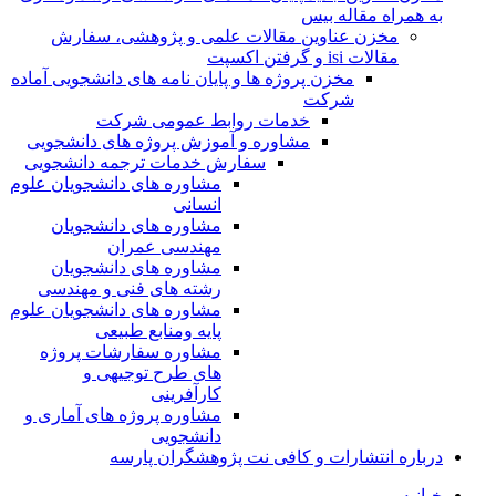
به همراه مقاله بیس
مخزن عناوین مقالات علمی و پژوهشی، سفارش
مقالات isi و گرفتن اکسپت
مخزن پروژه ها و پایان نامه های دانشجویی آماده
شرکت
خدمات روابط عمومی شرکت
مشاوره و آموزش پروژه های دانشجویی
سفارش خدمات ترجمه دانشجویی
مشاوره های دانشجویان علوم
انسانی
مشاوره های دانشجویان
مهندسی عمران
مشاوره های دانشجویان
رشته های فنی و مهندسی
مشاوره های دانشجویان علوم
پایه ومنابع طبیعی
مشاوره سفارشات پروژه
های طرح توجیهی و
کارآفرینی
مشاوره پروژه های آماری و
دانشجویی
درباره انتشارات و کافی نت پژوهشگران پارسه
خـانـه