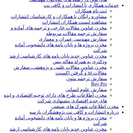
خدمات همکاری با انتشارات و کافی نت
ثبت نام همکاران
مشاوره رایگان با همکاران و کارشناسان انتشارات
مشاهده لیست همکاران انتشارات
مخزن عناوین مقالات خارجی و ترجمه های آماده و
سفارش ترجمه مقالات مربوطه
سفارش مهندسی عمران و معماری
مخزن پروژه ها و پایان نامه های دانشجویی آماده
شرکت
مخزن عناوین جدید پایان نامه های کارشناسی ارشد
ودکتری به همراه مقاله بیس
مخزن عناوین مقالات علمی و پژوهشی، سفارش
مقالات isi و گرفتن اکسپت
سفارش ترجمه متون
Buy Pro
سفارش علوم انسانی
مخزن اطلاعات طرح های دارای توجیه اقتصادی و ایده
های جدید اقتصادی پیشنهادی شرکت
مخزن اطلاعات شهرک های صنعتی
درباره انتشارات و کافی نت پژوهشگران پارسه
مخزن پروژه ها و پایان نامه های دانشجویی آماده
شرکت
مخزن عناوین جدید پایان نامه های کارشناسی ارشد