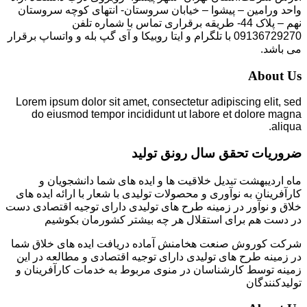
واحد ورامین – پیشوا – خیابان سروستان- انتهای کوچه سروستان
نهم – پلاک 44- طریقه برقراری تماس با شماره تلفن
09136729270 با تلگرام و ایتا روبیکا و آی گپ بله و واتساپ برقرار
می باشد.
About Us
Lorem ipsum dolor sit amet, consectetur adipiscing elit, sed
do eiusmod tempor incididunt ut labore et dolore magna
aliqua.
ضروریات تحقق سال رونق تولید
ماه اردیبهشت تبدیل خلاقیت ها و ایده های شما دانشجویان و
کارآفرینان به نوآوری و محصولات تولیدی با شعار با ارائه ایده های
خلاق و نوآور در زمینه طرح های تولیدی دارای توجیه اقتصادی دست
در دست هم برای استقلال هر چه بیشتر کشورمان بکوشیم
شرکت کوروش صنعت هخامنش آماده دریافت ایده های خلاق شما
در زمینه طرح های تولیدی دارای توجیه اقتصادی و مطالعه در این
زمینه توسط کارشناسان در منوی مربوط به خدمات کارآفرینان و
تولیدکنندگان