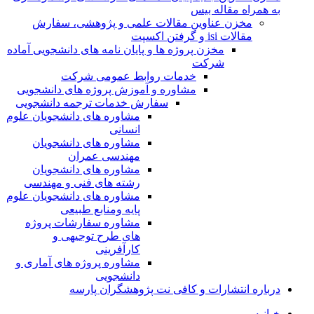
به همراه مقاله بیس
مخزن عناوین مقالات علمی و پژوهشی، سفارش
مقالات isi و گرفتن اکسپت
مخزن پروژه ها و پایان نامه های دانشجویی آماده
شرکت
خدمات روابط عمومی شرکت
مشاوره و آموزش پروژه های دانشجویی
سفارش خدمات ترجمه دانشجویی
مشاوره های دانشجویان علوم
انسانی
مشاوره های دانشجویان
مهندسی عمران
مشاوره های دانشجویان
رشته های فنی و مهندسی
مشاوره های دانشجویان علوم
پایه ومنابع طبیعی
مشاوره سفارشات پروژه
های طرح توجیهی و
کارآفرینی
مشاوره پروژه های آماری و
دانشجویی
درباره انتشارات و کافی نت پژوهشگران پارسه
خـانـه