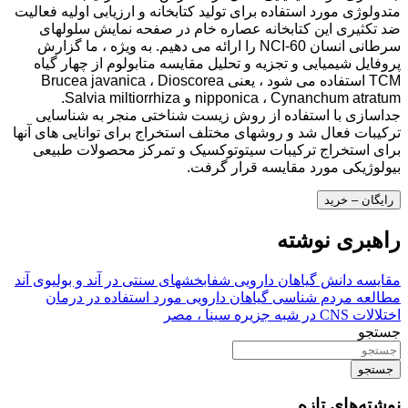
متدولوژی مورد استفاده برای تولید کتابخانه و ارزیابی اولیه فعالیت
ضد تکثیری این کتابخانه عصاره خام در صفحه نمایش سلولهای
سرطانی انسان NCI-60 را ارائه می دهیم. به ویژه ، ما گزارش
پروفایل شیمیایی و تجزیه و تحلیل مقایسه متابولوم از چهار گیاه
TCM استفاده می شود ، یعنی Brucea javanica ، Dioscorea
nipponica ، Cynanchum atratum و Salvia miltiorrhiza.
جداسازی با استفاده از روش زیست شناختی منجر به شناسایی
ترکیبات فعال شد و روشهای مختلف استخراج برای توانایی های آنها
برای استخراج ترکیبات سیتوتوکسیک و تمرکز محصولات طبیعی
بیولوژیکی مورد مقایسه قرار گرفت.
رایگان – خرید
راهبری نوشته
مقایسه دانش گیاهان دارویی شفابخشهای سنتی در آند و بولیوی آند
مطالعه مردم شناسی گیاهان دارویی مورد استفاده در درمان
اختلالات CNS در شبه جزیره سینا ، مصر
جستجو
جستجو
نوشته‌های تازه