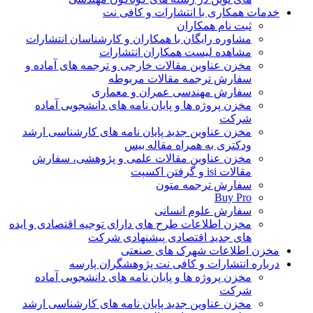
خدمات همکاری با انتشارات و کافی نت
ثبت نام همکاران
مشاوره رایگان با همکاران و کارشناسان انتشارات
مشاهده لیست همکاران انتشارات
مخزن عناوین مقالات خارجی و ترجمه های آماده و
سفارش ترجمه مقالات مربوطه
سفارش مهندسی عمران و معماری
مخزن پروژه ها و پایان نامه های دانشجویی آماده
شرکت
مخزن عناوین جدید پایان نامه های کارشناسی ارشد
ودکتری به همراه مقاله بیس
مخزن عناوین مقالات علمی و پژوهشی، سفارش
مقالات isi و گرفتن اکسپت
سفارش ترجمه متون
Buy Pro
سفارش علوم انسانی
مخزن اطلاعات طرح های دارای توجیه اقتصادی و ایده
های جدید اقتصادی پیشنهادی شرکت
مخزن اطلاعات شهرک های صنعتی
درباره انتشارات و کافی نت پژوهشگران پارسه
مخزن پروژه ها و پایان نامه های دانشجویی آماده
شرکت
مخزن عناوین جدید پایان نامه های کارشناسی ارشد