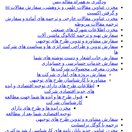
ودکتری به همراه مقاله بیس
مخزن عناوین مقالات علمی و پژوهشی، سفارش مقالات isi
و گرفتن اکسپت
مخزن عناوین مقالات خارجی و ترجمه های آماده و سفارش
ترجمه مقالات مربوطه
مخزن اطلاعات شهرک های صنعتی
سفارش تهیه و ترجمه کاتالوگ ماشین آلات
سفارش مشاوره و تدوین طرح های توجیهی
سفارش تدوین و طراحی استراتژی ها و سیاست های شرکت
ها
سفارش چاپ اشعار و دست نوشته های شما
سفارش خدمات حسابرسی و حسابداری
مخزن معرفی محصولات شرکت ها
سفارش پروژه های آماری شرکت ها
مشاوره با کارشناسان طرح های توجیهی
اطلاعات طرح های دارای توجیه اقتصادی و ایده
های جدید اقتصادی شرکت
قبول طرح ها و ایده ها شما جهت مطالعه
کارشناسان شرکت
مخزن ایده ها و طرح های دارای
توجیه اقتصادی شما بعد از مطالعه
سفارش مشاوره و تدوین طرح های توجیهی
ترجمه با گوگل ترانسلیت
مخزن عناوین جدید پایان نامه های کارشناسی ارشد ودکتری