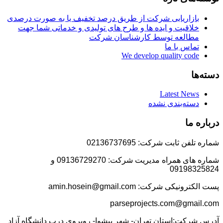
بازاریابی شرکت از طریق درصد تخفیف یا به صورت درصدی
خلاقیت و ایده ها و طرح های تولیدی و خدماتی شما جهت
مطالعه توسط کارشناسان شرکت
تماس با ما
We develop quality code
دسته‌ها
Latest News
دسته‌بندی نشده
درباره ما
شماره تلفن ثابت شرکت: 02136737695
شماره های همراه مدیریت شرکت: 09136729270 و
09198325824
پست الکترونیکی شرکت: amin.hosein@gmail.com
parseprojects.com@gmail.com
آدرس شرکت:استان تهران- شهر پیشوا- روبروی درب دانشگاه آزاد