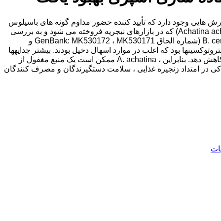
ارش هایی وجود دارد که تأیید کننده حضور مداوم گونه های باسیلوس
در حلزون های خوراکی است. این مطالعه با هدف ارزیابی ماهیت ویروس برخی از سویه های باسیلوس در حلزون های خوراکی زنده (Achatina achatina) که در بازارهای نیجریه فروخته می شود و به بررسی
بقای باسیلها در طول تهیه آشپزی پرداخته است. نتایج نشان داد که جدا شده های دارای پتانسیل بالای حدت B. thuringiensis و دو سویه B. cereus (شماره الحاق GenBank: MK530172 ، MK530171 و
 در هر سه ایزوله شناسایی شد ، در حالی که سویه B. thuringiensis دارای ژنهای hbla ، nhea ، nheb و cytk برای انتروتوکسینها بود که اغلب در موارد اسهال دخیل بودند. بیشتر جدایهها
نسبت به کلرامفنیکل و نورفلوکساسین مقاوم بودند. مراحل آماده سازی آشپزی گوشت حلزون نمی تواند تعداد باسیل ها را در زیر حد مجاز کاهش دهد. بنابراین ، A. achatina ممکن است یک منبع مغفول از
کی در امتداد زنجیره غذایی ، سلامت دستگیرندگان و مصرف کنندگان
ات