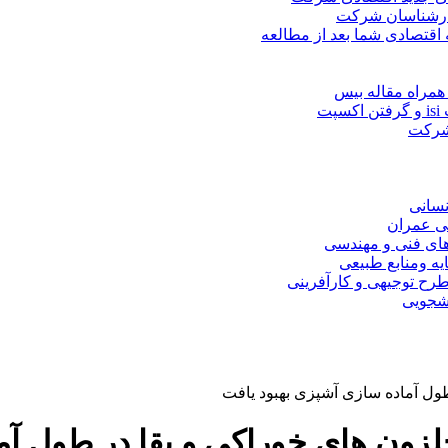
کارشناسان شرکت
 اقتصادی شما بعد از مطالعه
همراه مقاله بیس
ت
 شرکت
نسانی
ی عمران
های فنی و مهندسی
یه ومنابع طبیعی
ح توجیهی و کارآفرینی
نشجویی
ول آماده سازی آشپزی بهبود یافت
زون های خوراکی و بقا در طول آم