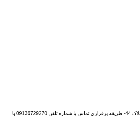
آدرس شرکت:استان تهران- شهر پیشوا- روبروی درب دانشگاه آزاد واحد ورامین – پیشوا – خیابان سروستان- انتهای کوچه سروستان نهم – پلاک 44- طریقه برقراری تماس با شماره تلفن 09136729270 با